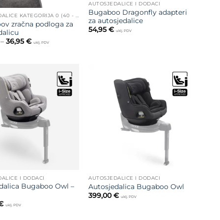
AUTOSJEDALICE I DODACI
Bugaboo Dragonfly adapteri
AUTOSJEDALICE KATEGORIJA 0 (40 - 75 CM)
za autosjedalice
v zračna podloga za
54,95
€
dalicu
uklj. PDV
Raspon
–
36,95
€
uklj. PDV
cijena:
od
29,56 €
do
36,95 €
Dodajte
Dodajte
na listu
na listu
želja
želja
ALICE I DODACI
AUTOSJEDALICE I DODACI
dalica Bugaboo Owl –
Autosjedalica Bugaboo Owl
399,00
€
uklj. PDV
€
uklj. PDV