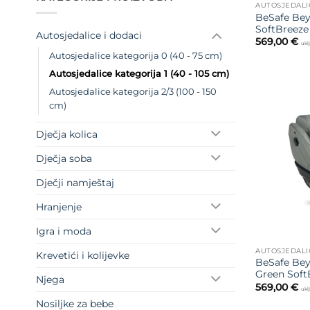
AUTOSJEDALI
BeSafe Bey
SoftBreeze
Autosjedalice i dodaci
569,00
€
ukl
Autosjedalice kategorija 0 (40 - 75 cm)
Autosjedalice kategorija 1 (40 - 105 cm)
Autosjedalice kategorija 2/3 (100 - 150
cm)
Dječja kolica
Dječja soba
Dječji namještaj
Hranjenje
Igra i moda
AUTOSJEDALI
Krevetići i kolijevke
BeSafe Be
Green Soft
Njega
569,00
€
ukl
Nosiljke za bebe