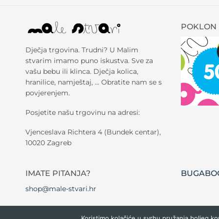
POKLON 
Dječja trgovina. Trudni? U Malim
stvarim imamo puno iskustva. Sve za
vašu bebu ili klinca. Dječja kolica,
hranilice, namještaj, … Obratite nam se s
povjerenjem.
Posjetite našu trgovinu na adresi:
Vjenceslava Richtera 4 (Bundek centar),
10020 Zagreb
IMATE PITANJA?
BUGABOO
shop@male-stvari.hr
Koristimo kolačiće u svrhu pružanja boljeg ko