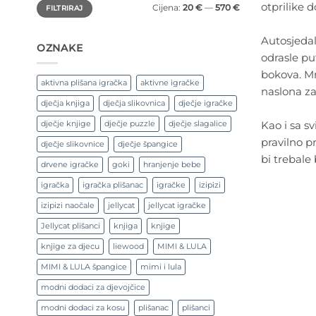
Min
Maks
otprilike 
Cijena:
20 €
—
570 €
FILTRIRAJ
cijena
cijena
Autosjedal
OZNAKE
odrasle pu
bokova. Mn
aktivna plišana igračka
aktivne igračke
naslona za
dječja knjiga
dječja slikovnica
dječje igračke
Kao i sa sv
dječje knjige
dječje puzzle
dječje slagalice
pravilno p
dječje slikovnice
dječje špangice
bi trebale 
drvene igračke
goki
hranjenje bebe
igračka
igračka plišanac
igračke
izipizi
izipizi naočale
jellycat
jellycat igračke
Jellycat plišanci
knjiga
knjige
knjige za djecu
liewood
MIMI & LULA
MIMI & LULA špangice
mimi i lula
modni dodaci za djevojčice
modni dodaci za kosu
plišanac
plišanci