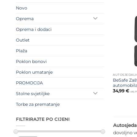
Novo
Oprema
Oprema i dodaci
Outlet
Plaža
Poklon bonovi
Poklon umatanje
AUTOSJEDALI
BeSafe Zašt
PROMOCIJA
automobil
34,99
€
uklj. 
Stolne svjetiljke
Torbe za prematanje
FILTRIRAJTE PO CIJENI
Autosjedal
dovoljno v