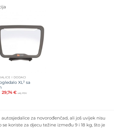
ija
Dodajte
na listu
želja
ALICE I DODACI
ogledalo XL² sa
m
Izvorna
Trenutna
29,74
€
uklj. PDV
cijena
cijena
bila
je:
je:
29,74 €.
34,99 €.
autosjedalice za novorođenčad, ali još uvijek nisu
 se koriste za djecu težine između 9 i 18 kg, što je