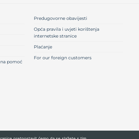
Predugovorne obavijesti
Opća pravila i uvjeti korištenja
internetske stranice
Plaćanje
For our foreign customers
učna pomoć
tranice pretpostavit ćemo da se slažete s tim.