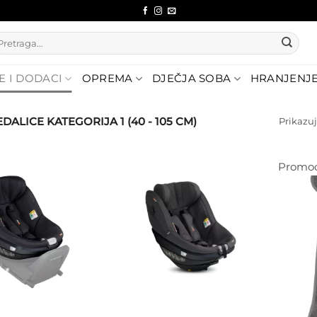
etraži:
E I DODACI
OPREMA
DJEČJA SOBA
HRANJENJ
ALICE KATEGORIJA 1 (40 - 105 CM)
Prikazuj
Promoc
Dodajte
Dodajte
na listu
na listu
želja
želja