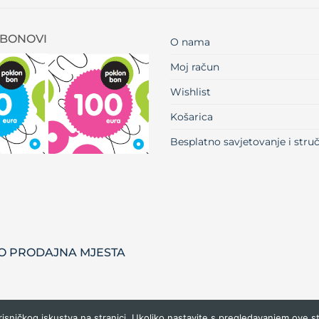
BONOVI
O nama
Moj račun
Wishlist
Košarica
Besplatno savjetovanje i str
 PRODAJNA MJESTA
risničkog iskustva na stranici. Ukoliko nastavite s pregledavanjem ove s