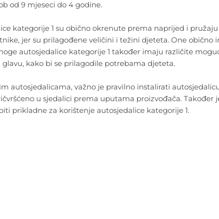
dob od 9 mjeseci do 4 godine.
ice kategorije 1 su obično okrenute prema naprijed i pružaju 
tnike, jer su prilagođene veličini i težini djeteta. One običn
oge autosjedalice kategorije 1 također imaju različite moguć
 glavu, kako bi se prilagodile potrebama djeteta.
im autosjedalicama, važno je pravilno instalirati autosjedalicu
ričvršćeno u sjedalici prema uputama proizvođača. Također je v
biti prikladne za korištenje autosjedalice kategorije 1.