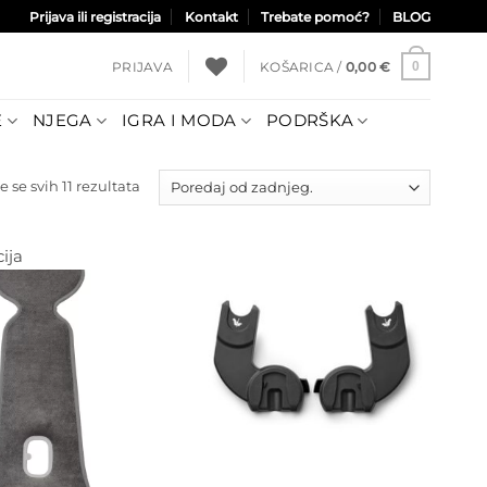
Prijava ili registracija
Kontakt
Trebate pomoć?
BLOG
PRIJAVA
KOŠARICA /
0,00
€
0
E
NJEGA
IGRA I MODA
PODRŠKA
Poredano
e se svih 11 rezultata
po
najnovijem
ija
Dodajte
na listu
Dodajte
želja
na listu
želja