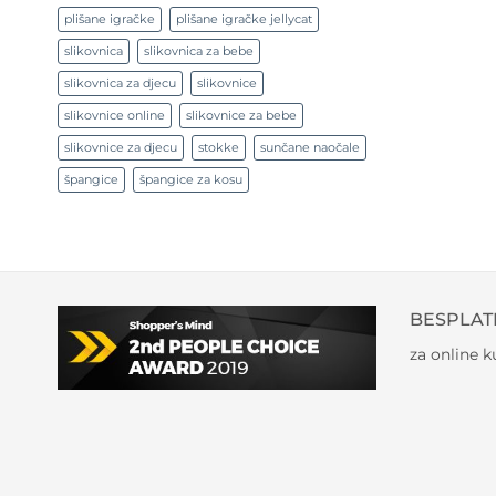
plišane igračke
plišane igračke jellycat
slikovnica
slikovnica za bebe
slikovnica za djecu
slikovnice
slikovnice online
slikovnice za bebe
slikovnice za djecu
stokke
sunčane naočale
špangice
špangice za kosu
BESPLAT
za online 