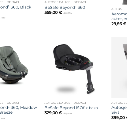
CE I DODACI
AUTOSJEDALICE I DODACI
ond² 360, Black
BeSafe Beyond² 360
559,00
€
Aeromoo
uklj. PDV
autosje
j. PDV
29,56
€
Dodajte
Dodajte
na listu
na listu
želja
želja
CE I DODACI
AUTOSJEDALICE I DODACI
AUTOSJED
yond² 360, Meadow
Autosje
BeSafe Beyond ISOfix baza
Breeze
Siva
329,00
€
uklj. PDV
399,00
j. PDV