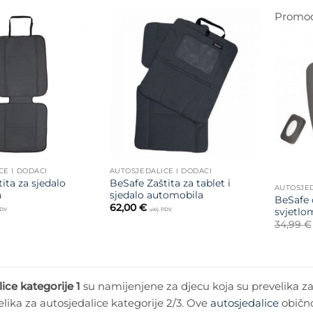
Promoc
Dodajte
Dodajte
na listu
na listu
želja
želja
CE I DODACI
AUTOSJEDALICE I DODACI
ita za sjedalo
BeSafe Zaštita za tablet i
AUTOSJED
a
sjedalo automobila
BeSafe 
62,00
€
svjetlo
PDV
uklj. PDV
34,99
€
ice kategorije 1
su namijenjene za djecu koja su prevelika za 
elika za autosjedalice kategorije 2/3. Ove
autosjedalice
obično