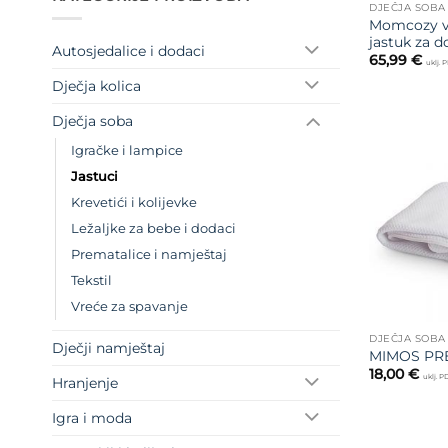
DJEČJA SOBA
Momcozy v
jastuk za d
Autosjedalice i dodaci
65,99
€
uklj. 
Dječja kolica
Dječja soba
Igračke i lampice
Jastuci
Krevetići i kolijevke
Ležaljke za bebe i dodaci
Prematalice i namještaj
Tekstil
Vreće za spavanje
DJEČJA SOBA
Dječji namještaj
MIMOS PRE
18,00
€
uklj. 
Hranjenje
Igra i moda