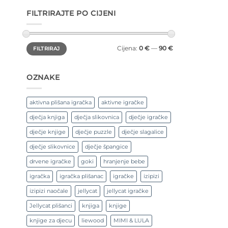
FILTRIRAJTE PO CIJENI
Min
Maks
Cijena:
0 €
—
90 €
FILTRIRAJ
cijena
cijena
OZNAKE
aktivna plišana igračka
aktivne igračke
dječja knjiga
dječja slikovnica
dječje igračke
dječje knjige
dječje puzzle
dječje slagalice
dječje slikovnice
dječje špangice
drvene igračke
goki
hranjenje bebe
igračka
igračka plišanac
igračke
izipizi
izipizi naočale
jellycat
jellycat igračke
Jellycat plišanci
knjiga
knjige
knjige za djecu
liewood
MIMI & LULA