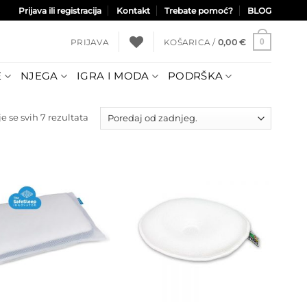
Prijava ili registracija
Kontakt
Trebate pomoć?
BLOG
PRIJAVA
KOŠARICA /
0,00
€
0
E
NJEGA
IGRA I MODA
PODRŠKA
Poredano
e se svih 7 rezultata
po
najnovijem
Dodajte
Dodajte
na listu
na listu
želja
želja