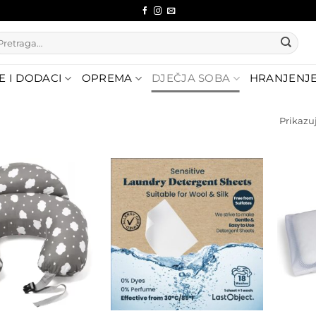
etraži:
E I DODACI
OPREMA
DJEČJA SOBA
HRANJENJ
Prikazuj
Dodajte
Dodajte
na listu
na listu
želja
želja