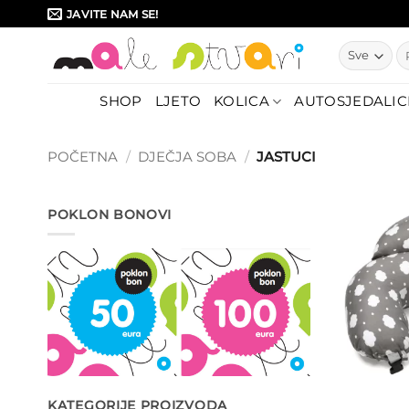
Skip
JAVITE NAM SE!
to
Pr
content
SHOP
LJETO
KOLICA
AUTOSJEDALIC
POČETNA
/
DJEČJA SOBA
/
JASTUCI
POKLON BONOVI
KATEGORIJE PROIZVODA