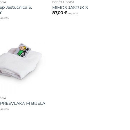
SOBA
DJEČJA SOBA
ep Jastučnica S,
MIMOS JASTUK S
m
87,00
€
uklj. PDV
uklj. PDV
Dodajte
na listu
želja
SOBA
PRESVLAKA M BIJELA
uklj. PDV