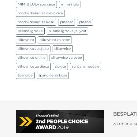
MIMI & LULA špangice
mimi i lula
modni dodaci za djevojčice
modni dodaci za kosu
plišanac
plišanci
plišane igračke
plišane igračke jellycat
slikovnica
slikovnica za bebe
slikovnica za djecu
slikovnice
slikovnice online
slikovnice za bebe
slikovnice za djecu
stokke
sunčane naočale
špangice
špangice za kosu
BESPLAT
za online 