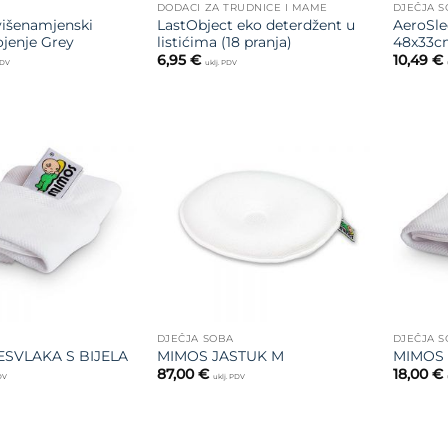
DODACI ZA TRUDNICE I MAME
DJEČJA 
išenamjenski
LastObject eko deterdžent u
AeroSle
ojenje Grey
listićima (18 pranja)
48x33c
6,95
€
10,49
€
PDV
uklj. PDV
Dodajte
Dodajte
na listu
na listu
želja
želja
DJEČJA SOBA
DJEČJA 
SVLAKA S BIJELA
MIMOS JASTUK M
MIMOS 
87,00
€
18,00
€
PDV
uklj. PDV