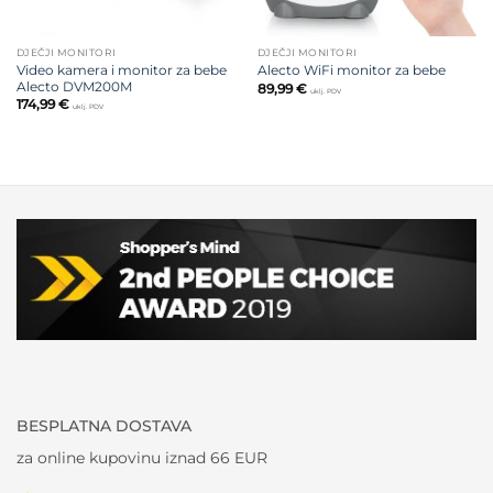
DJEČJI MONITORI
DJEČJI MONITORI
Video kamera i monitor za bebe
Alecto WiFi monitor za bebe
Alecto DVM200M
89,99
€
uklj. PDV
174,99
€
uklj. PDV
BESPLATNA DOSTAVA
za online kupovinu iznad 66 EUR