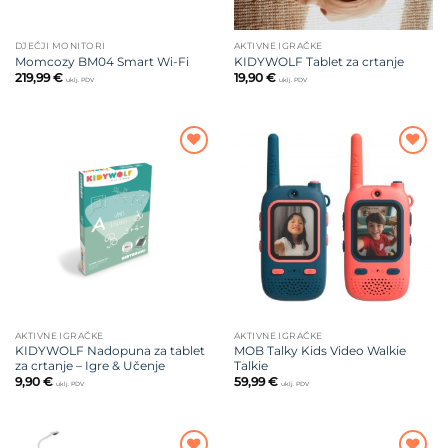
DJEČJI MONITORI
AKTIVNE IGRAČKE
Momcozy BM04 Smart Wi-Fi
KIDYWOLF Tablet za crtanje
219,99
€
19,90
€
uklj. PDV
uklj. PDV
Dodajte
Dodajte
na listu
na listu
želja
želja
AKTIVNE IGRAČKE
AKTIVNE IGRAČKE
KIDYWOLF Nadopuna za tablet
MOB Talky Kids Video Walkie
za crtanje – Igre & Učenje
Talkie
9,90
€
59,99
€
uklj. PDV
uklj. PDV