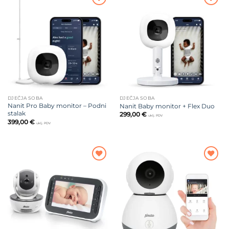
Dodajte
Dodajte
na listu
na listu
želja
želja
DJEČJA SOBA
DJEČJA SOBA
Nanit Pro Baby monitor – Podni
Nanit Baby monitor + Flex Duo
stalak
299,00
€
uklj. PDV
399,00
€
uklj. PDV
Dodajte
Dodajte
na listu
na listu
želja
želja