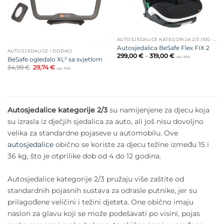
AUTOSJEDALICE KATEGORIJA 2/3 (100 - 150 CM)
Autosjedalica BeSafe Flex FIX 2
AUTOSJEDALICE I DODACI
Raspon
299,00
€
–
319,00
€
uklj. PDV
BeSafe ogledalo XL² sa svjetlom
cijena:
Izvorna
Trenutna
34,99
€
29,74
€
od
uklj. PDV
cijena
cijena
299,00 €
bila
je:
do
je:
29,74 €.
319,00 €
34,99 €.
Autosjedalice kategorije 2/3
su namijenjene za djecu koja
su izrasla iz dječjih sjedalica za auto, ali još nisu dovoljno
velika za standardne pojaseve u automobilu. Ove
autosjedalice
obično se koriste za djecu težine između 15 i
36 kg, što je otprilike dob od 4 do 12 godina.
Autosjedalice kategorije 2/3 pružaju više zaštite od
standardnih pojasnih sustava za odrasle putnike, jer su
prilagođene veličini i težini djeteta. One obično imaju
naslon za glavu koji se može podešavati po visini, pojas