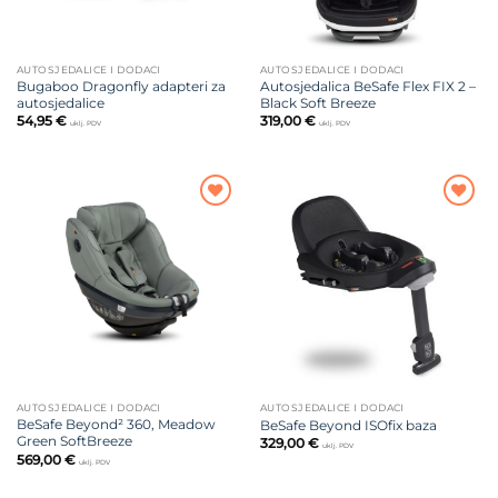
AUTOSJEDALICE I DODACI
AUTOSJEDALICE I DODACI
Bugaboo Dragonfly adapteri za
Autosjedalica BeSafe Flex FIX 2 –
autosjedalice
Black Soft Breeze
54,95
€
319,00
€
uklj. PDV
uklj. PDV
Dodajte
Dodajte
na listu
na listu
želja
želja
AUTOSJEDALICE I DODACI
AUTOSJEDALICE I DODACI
BeSafe Beyond² 360, Meadow
BeSafe Beyond ISOfix baza
Green SoftBreeze
329,00
€
uklj. PDV
569,00
€
uklj. PDV