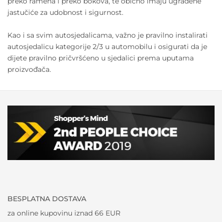
preko ramena i preko bokova, te obično imaju ugrađene
jastučiće za udobnost i sigurnost.
Kao i sa svim autosjedalicama, važno je pravilno instalirati
autosjedalicu kategorije 2/3 u automobilu i osigurati da je
dijete pravilno pričvršćeno u sjedalici prema uputama
proizvođača.
BESPLATNA DOSTAVA
za online kupovinu iznad 66 EUR