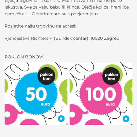
Dječja trgovina. Trudni? U Malim stvarim imamo puno
iskustva. Sve za vašu bebu ili klinca. Dječja kolica, hranilice,
namještaj, … Obratite nam se s povjerenjem.
Posjetite našu trgovinu na adresi:
Vjenceslava Richtera 4 (Bundek centar), 10020 Zagreb
POKLON BONOVI