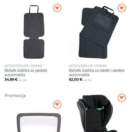
Dodajte
Dodajte
na listu
na listu
želja
želja
AUTOSJEDALICE I DODACI
AUTOSJEDALICE I DODACI
BeSafe Zaštita za sjedalo
BeSafe Zaštita za tablet i sjedalo
automobila
automobila
34,99
€
62,00
€
uklj. PDV
uklj. PDV
Promocija
Dodajte
na listu
Dodajte
želja
na listu
želja