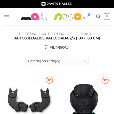
Skip
JAVITE NAM SE!
to
content
0
POČETNA
/
AUTOSJEDALICE I DODACI
/
AUTOSJEDALICE KATEGORIJA 2/3 (100 - 150 CM)
FILTRIRAJ
Dodajte
Dodajte
na listu
na listu
želja
želja