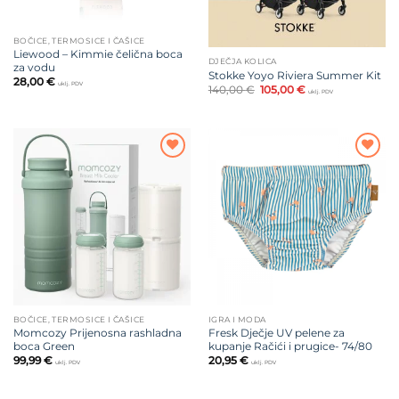
BOČICE, TERMOSICE I ČAŠICE
Liewood – Kimmie čelična boca
DJEČJA KOLICA
za vodu
Stokke Yoyo Riviera Summer Kit
28,00
€
uklj. PDV
Izvorna
Trenutna
140,00
€
105,00
€
uklj. PDV
cijena
cijena
bila
je:
je:
105,00 €.
140,00 €.
Dodajte
Dodajte
na listu
na listu
želja
želja
BOČICE, TERMOSICE I ČAŠICE
IGRA I MODA
Momcozy Prijenosna rashladna
Fresk Dječje UV pelene za
boca Green
kupanje Račići i prugice- 74/80
99,99
€
20,95
€
uklj. PDV
uklj. PDV