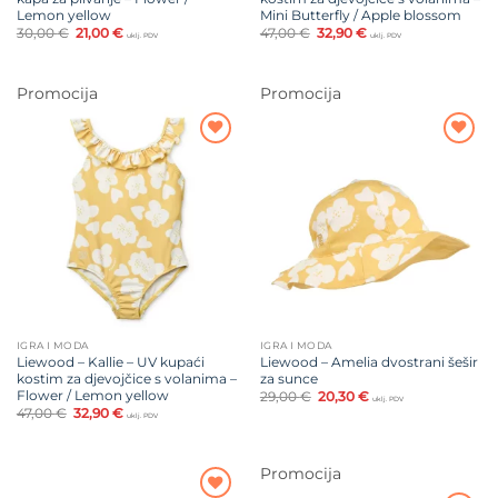
Lemon yellow
Mini Butterfly / Apple blossom
Izvorna
Trenutna
Izvorna
Trenutna
30,00
€
21,00
€
47,00
€
32,90
€
uklj. PDV
uklj. PDV
cijena
cijena
cijena
cijena
bila
je:
bila
je:
je:
21,00 €.
je:
32,90 €.
30,00 €.
47,00 €.
Promocija
Promocija
Dodajte
Dodajte
na listu
na listu
želja
želja
IGRA I MODA
IGRA I MODA
Liewood – Kallie – UV kupaći
Liewood – Amelia dvostrani šešir
kostim za djevojčice s volanima –
za sunce
Flower / Lemon yellow
Izvorna
Trenutna
29,00
€
20,30
€
uklj. PDV
cijena
cijena
Izvorna
Trenutna
47,00
€
32,90
€
uklj. PDV
bila
je:
cijena
cijena
je:
20,30 €.
bila
je:
29,00 €.
je:
32,90 €.
47,00 €.
Promocija