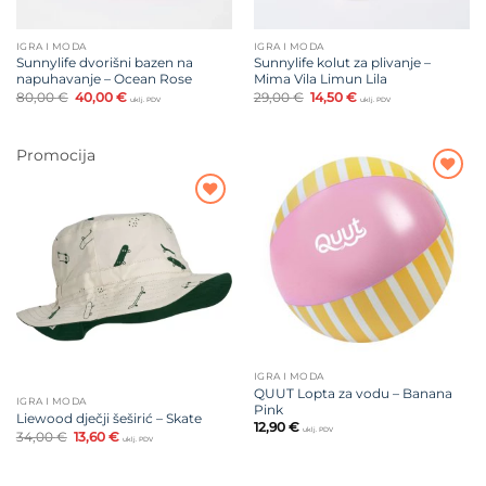
IGRA I MODA
IGRA I MODA
Sunnylife dvorišni bazen na
Sunnylife kolut za plivanje –
napuhavanje – Ocean Rose
Mima Vila Limun Lila
Izvorna
Trenutna
Izvorna
Trenutna
80,00
€
40,00
€
29,00
€
14,50
€
uklj. PDV
uklj. PDV
cijena
cijena
cijena
cijena
bila
je:
bila
je:
je:
40,00 €.
je:
14,50 €.
80,00 €.
29,00 €.
Promocija
Dodajte
na listu
Dodajte
želja
na listu
želja
IGRA I MODA
QUUT Lopta za vodu – Banana
IGRA I MODA
Pink
Liewood dječji šeširić – Skate
12,90
€
uklj. PDV
Izvorna
Trenutna
34,00
€
13,60
€
uklj. PDV
cijena
cijena
bila
je:
je:
13,60 €.