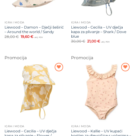
IGRA I MODA
IGRA I MODA
Liewood – Damon – Dječji šeširić
Liewood – Cecilia – UV dječja
– Around the world / Sandy
kapa za plivanje – Shark / Dove
blue
Izvorna
Trenutna
28,00
€
19,60
€
uklj. PDV
cijena
cijena
Izvorna
Trenutna
30,00
€
21,00
€
uklj. PDV
bila
je:
cijena
cijena
je:
19,60 €.
bila
je:
28,00 €.
je:
21,00 €.
30,00 €.
Promocija
Promocija
Dodajte
Dodajte
na listu
na listu
želja
želja
IGRA I MODA
IGRA I MODA
Liewood – Cecilia – UV dječja
Liewood – Kallie – UV kupaći
kapa za plivanje – Flower /
kostim za djevojčice s volanima –