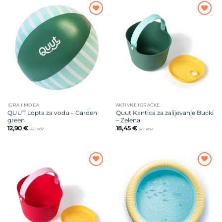
34,00 €.
Dodajte
Dodajte
na listu
na listu
želja
želja
IGRA I MODA
AKTIVNE IGRAČKE
QUUT Lopta za vodu – Garden
Quut Kantica za zalijevanje Bucki
green
– Zelena
12,90
€
18,45
€
uklj. PDV
uklj. PDV
Dodajte
Dodajte
na listu
na listu
želja
želja