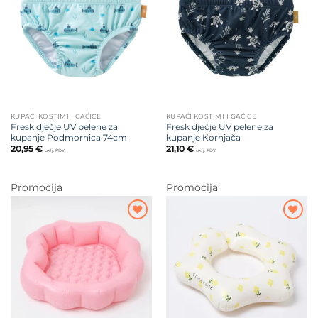
na listu
na listu
želja
želja
KUPAĆI KOSTIMI I GAĆICE
KUPAĆI KOSTIMI I GAĆICE
Fresk dječje UV pelene za
Fresk dječje UV pelene za
kupanje Podmornica 74cm
kupanje Kornjača
20,95
€
21,10
€
uklj. PDV
uklj. PDV
Promocija
Promocija
Dodajte
Dodajte
na listu
na listu
želja
želja