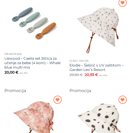
Dodajte
na listu
Dodajte
želja
na listu
želja
HRANJENJE
Liewood – Caelia set žličica za
IGRA I MODA
učenje za bebe (4 kom) – Whale
Elodie – Šeširić s UV zaštitom –
blue multi mix
Garden Leo’s Resort
20,00
€
uklj. PDV
Izvorna
Trenutna
29,90
€
20,93
€
uklj. PDV
cijena
cijena
bila
je:
je:
20,93 €.
29,90 €.
Promocija
Promocija
Dodajte
Dodajte
na listu
na listu
želja
želja