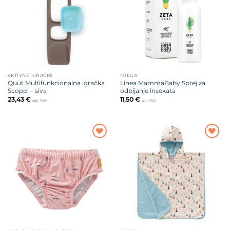
želja
želja
AKTIVNE IGRAČKE
NJEGA
Quut Multifunkcionalna igračka
Linea MammaBaby Sprej za
Scoppi – siva
odbijanje insekata
23,43
€
11,50
€
uklj. PDV
uklj. PDV
Dodajte
Dodajte
na listu
na listu
želja
želja