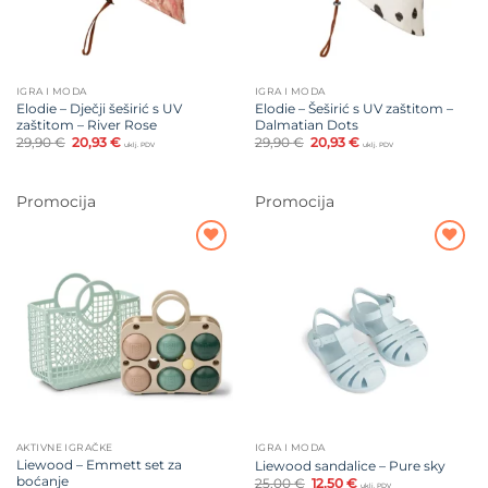
IGRA I MODA
IGRA I MODA
Elodie – Dječji šeširić s UV
Elodie – Šeširić s UV zaštitom –
zaštitom – River Rose
Dalmatian Dots
Izvorna
Trenutna
Izvorna
Trenutna
29,90
€
20,93
€
29,90
€
20,93
€
uklj. PDV
uklj. PDV
cijena
cijena
cijena
cijena
bila
je:
bila
je:
je:
20,93 €.
je:
20,93 €.
29,90 €.
29,90 €.
Promocija
Promocija
Dodajte
Dodajte
na listu
na listu
želja
želja
AKTIVNE IGRAČKE
IGRA I MODA
Liewood – Emmett set za
Liewood sandalice – Pure sky
boćanje
Izvorna
Trenutna
25,00
€
12,50
€
uklj. PDV