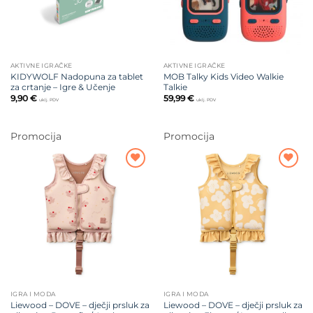
AKTIVNE IGRAČKE
AKTIVNE IGRAČKE
KIDYWOLF Nadopuna za tablet
MOB Talky Kids Video Walkie
za crtanje – Igre & Učenje
Talkie
9,90
€
59,99
€
uklj. PDV
uklj. PDV
Promocija
Promocija
Dodajte
Dodajte
na listu
na listu
želja
želja
IGRA I MODA
IGRA I MODA
Liewood – DOVE – dječji prsluk za
Liewood – DOVE – dječji prsluk za