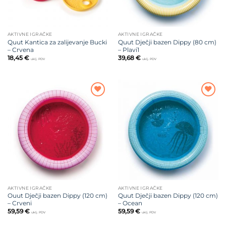
AKTIVNE IGRAČKE
AKTIVNE IGRAČKE
Quut Kantica za zalijevanje Bucki
Quut Dječji bazen Dippy (80 cm)
– Crvena
– Plavi1
18,45
€
39,68
€
uklj. PDV
uklj. PDV
Dodajte
Dodajte
na listu
na listu
želja
želja
AKTIVNE IGRAČKE
AKTIVNE IGRAČKE
Ouut Dječji bazen Dippy (120 cm)
Quut Dječji bazen Dippy (120 cm)
– Crveni
– Ocean
59,59
€
59,59
€
uklj. PDV
uklj. PDV