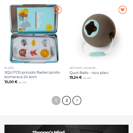
Dodajte
Dodajte
na listu
na listu
želja
želja
PLAŽA
AKTIVNE IGRAČKE
SQUITOS prirodni flasteri protiv
Quut Ballo – sivo plavi
komaraca 24 kom
19,24
€
uklj. PDV
10,00
€
uklj. PDV
1
2