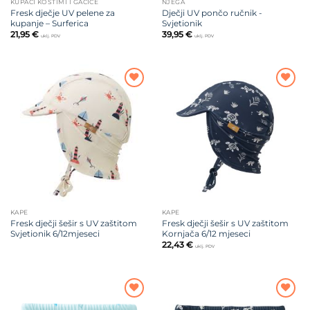
KUPAĆI KOSTIMI I GAĆICE
NJEGA
Fresk dječje UV pelene za
Dječji UV pončo ručnik -
kupanje – Surferica
Svjetionik
21,95
€
39,95
€
uklj. PDV
uklj. PDV
Dodajte
Dodajte
na listu
na listu
želja
želja
KAPE
KAPE
Fresk dječji šešir s UV zaštitom
Fresk dječji šešir s UV zaštitom
Svjetionik 6/12mjeseci
Kornjača 6/12 mjeseci
22,43
€
uklj. PDV
Dodajte
Dodajte