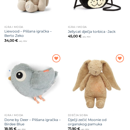
IGRA I MODA
IGRA I MODA
Liewood – Plišana igračka –
Jellycat dječja torbica -Jack
Berto Zeko
45,00
€
uklj. PDV
34,00
€
uklj. PDV
Dodajte
Dodajte
na listu
na listu
želja
želja
IGRA I MODA
DJEČJA SOBA
Done by Deer – Plišana igračka –
Dječji zečić Moonie od
Birdee Blue
organskog pamuka
18,95
€
71,90
€
uklj. PDV
uklj. PDV