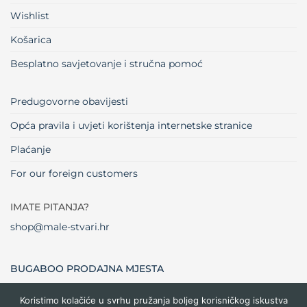
Wishlist
Košarica
Besplatno savjetovanje i stručna pomoć
Predugovorne obavijesti
Opća pravila i uvjeti korištenja internetske stranice
Plaćanje
For our foreign customers
IMATE PITANJA?
shop@male-stvari.hr
BUGABOO PRODAJNA MJESTA
Koristimo kolačiće u svrhu pružanja boljeg korisničkog iskustva