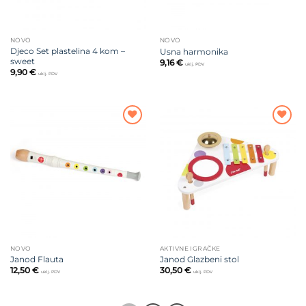
NOVO
NOVO
Djeco Set plastelina 4 kom –
Usna harmonika
sweet
9,16
€
uklj. PDV
9,90
€
uklj. PDV
Dodajte
Dodajte
na listu
na listu
želja
želja
NOVO
AKTIVNE IGRAČKE
Janod Flauta
Janod Glazbeni stol
12,50
€
30,50
€
uklj. PDV
uklj. PDV