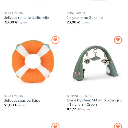
IGRA I MODA
IGRA I MODA
Jellycat rolica iz Kalifornije
Jellycat zrno Zelenko
30,00
€
23,00
€
uklj. PDV
uklj. PDV
Dodajte
Dodajte
na listu
na listu
želja
želja
IGRA I MODA
AKTIVNE IGRAČKE
Done by Deer Aktivni luk za igru
Jellycat spasioc Stipe
– Tiny farm Green
75,00
€
uklj. PDV
109,95
€
uklj. PDV