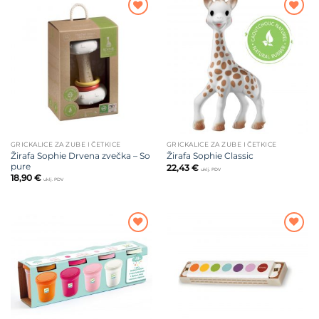
Dodajte
Dodajte
na listu
na listu
želja
želja
GRICKALICE ZA ZUBE I ČETKICE
GRICKALICE ZA ZUBE I ČETKICE
Žirafa Sophie Drvena zvečka – So
Žirafa Sophie Classic
pure
22,43
€
uklj. PDV
18,90
€
uklj. PDV
Dodajte
Dodajte
na listu
na listu
želja
želja