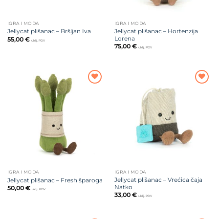
IGRA I MODA
IGRA I MODA
Jellycat plišanac – Hortenzija
Jellycat plišanac – Bršljan Iva
Lorena
55,00
€
uklj. PDV
75,00
€
uklj. PDV
Dodajte
Dodajte
na listu
na listu
želja
želja
IGRA I MODA
IGRA I MODA
Jellycat plišanac – Vrećica čaja
Jellycat plišanac – Fresh šparoga
Natko
50,00
€
uklj. PDV
33,00
€
uklj. PDV