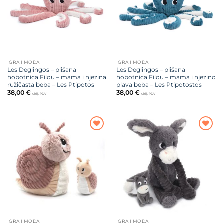
IGRA I MODA
IGRA I MODA
Les Deglingos – plišana
Les Deglingos – plišana
hobotnica Filou – mama i njezina
hobotnica Filou – mama i njezino
ružičasta beba – Les Ptipotos
plava beba – Les Ptipotostos
38,00
€
38,00
€
uklj. PDV
uklj. PDV
Dodajte
Dodajte
na listu
na listu
želja
želja
IGRA I MODA
IGRA I MODA