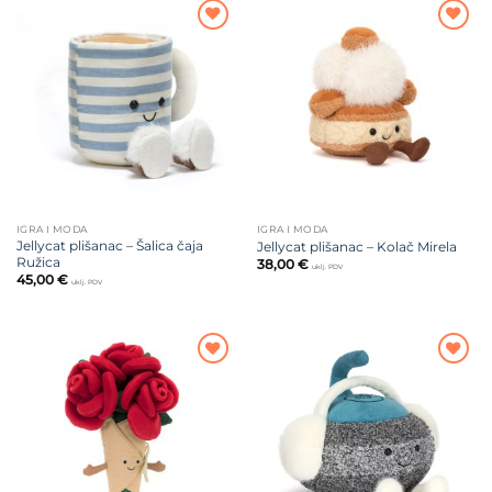
Dodajte
Dodajte
na listu
na listu
želja
želja
IGRA I MODA
IGRA I MODA
Jellycat plišanac – Šalica čaja
Jellycat plišanac – Kolač Mirela
Ružica
38,00
€
uklj. PDV
45,00
€
uklj. PDV
Dodajte
Dodajte
na listu
na listu
želja
želja