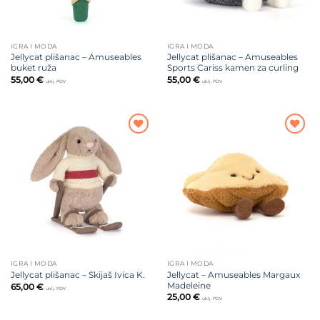
IGRA I MODA
IGRA I MODA
Jellycat plišanac – Amuseables
Jellycat plišanac – Amuseables
buket ruža
Sports Cariss kamen za curling
55,00
€
55,00
€
uklj. PDV
uklj. PDV
Dodajte
Dodajte
na listu
na listu
želja
želja
IGRA I MODA
IGRA I MODA
Jellycat – Amuseables Margaux
Jellycat plišanac – Skijaš Ivica K.
Madeleine
65,00
€
uklj. PDV
25,00
€
uklj. PDV