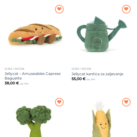
Dodajte
Dodajte
na listu
na listu
želja
želja
IGRA I MODA
IGRA I MODA
Jellycat – Amuseables Caprese
Jellycat kantica za zaljevanje
Baguette
55,00
€
uklj. PDV
38,00
€
uklj. PDV
Dodajte
Dodajte
na listu
na listu
želja
želja