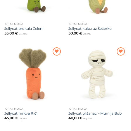
IGRA I MODA
IGRA I MODA
Jellycat brokula Zeleni
Jellycat kukuruz Šećerko
55,00
€
50,00
€
uklj. PDV
uklj. PDV
Dodajte
Dodajte
na listu
na listu
želja
želja
IGRA I MODA
IGRA I MODA
Jellycat mrkva Riđi
Jellycat plišanac – Mumija Bob
45,00
€
40,00
€
uklj. PDV
uklj. PDV