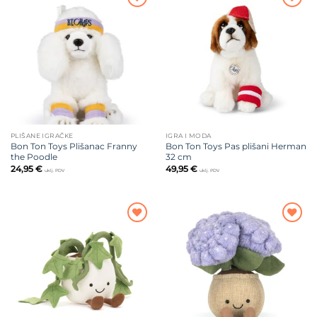
Dodajte
Dodajte
na listu
na listu
želja
želja
PLIŠANE IGRAČKE
IGRA I MODA
Bon Ton Toys Plišanac Franny
Bon Ton Toys Pas plišani Herman
the Poodle
32 cm
24,95
€
49,95
€
uklj. PDV
uklj. PDV
Dodajte
Dodajte
na listu
na listu
želja
želja