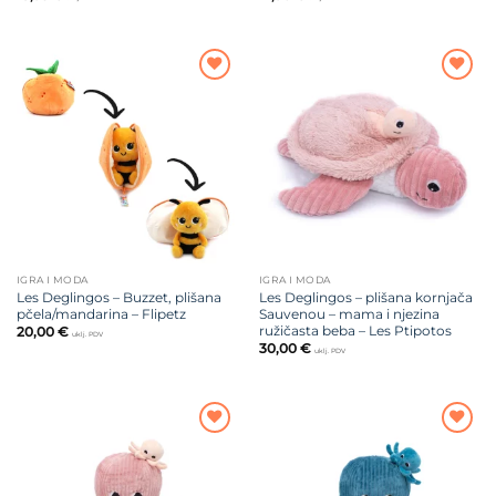
Dodajte
Dodajte
na listu
na listu
želja
želja
IGRA I MODA
IGRA I MODA
Les Deglingos – Buzzet, plišana
Les Deglingos – plišana kornjača
pčela/mandarina – Flipetz
Sauvenou – mama i njezina
ružičasta beba – Les Ptipotos
20,00
€
uklj. PDV
30,00
€
uklj. PDV
Dodajte
Dodajte
na listu
na listu
želja
želja