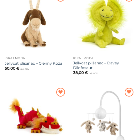
Dodajte
Dodajte
na listu
na listu
želja
želja
IGRA I MODA
IGRA I MODA
Jellycat plišanac – Davey
Jellycat plišanac – Glenny Koza
Dilofosaur
50,00
€
uklj. PDV
38,00
€
uklj. PDV
Dodajte
Dodajte
na listu
na listu
želja
želja