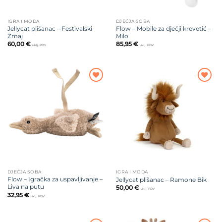
IGRA I MODA
DJEČJA SOBA
Jellycat plišanac – Festivalski
Flow – Mobile za dječji krevetić –
Zmaj
Milo
60,00
€
85,95
€
uklj. PDV
uklj. PDV
Dodajte
Dodajte
na listu
na listu
želja
želja
DJEČJA SOBA
IGRA I MODA
Flow – Igračka za uspavljivanje –
Jellycat plišanac – Ramone Bik
Liva na putu
50,00
€
uklj. PDV
32,95
€
uklj. PDV