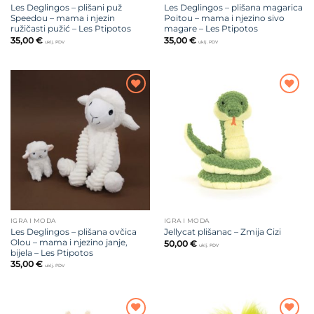
Les Deglingos – plišani puž
Les Deglingos – plišana magarica
Speedou – mama i njezin
Poitou – mama i njezino sivo
ružičasti pužić – Les Ptipotos
magare – Les Ptipotos
35,00
€
35,00
€
uklj. PDV
uklj. PDV
Dodajte
Dodajte
na listu
na listu
želja
želja
IGRA I MODA
IGRA I MODA
Les Deglingos – plišana ovčica
Jellycat plišanac – Zmija Cizi
Olou – mama i njezino janje,
50,00
€
uklj. PDV
bijela – Les Ptipotos
35,00
€
uklj. PDV