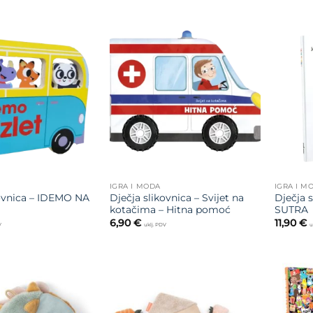
Dodajte
Dodajte
na listu
na listu
želja
želja
IGRA I MODA
IGRA I M
kovnica – IDEMO NA
Dječja slikovnica – Svijet na
Dječja 
kotačima – Hitna pomoć
SUTRA
6,90
€
11,90
€
V
uklj. PDV
u
Dodajte
Dodajte
na listu
na listu
želja
želja