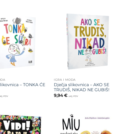
Dodajte
Dodajte
na listu
na listu
želja
želja
ODA
IGRA I MODA
slikovnica – TONKA ĆE
Dječja slikovnica – AKO SE
TRUDIŠ, NIKAD NE GUBIŠ!
9,94
€
klj. PDV
uklj. PDV
Dodajte
Dodajte
na listu
na listu
želja
želja