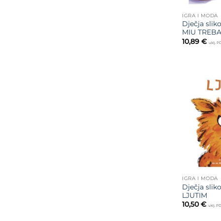
IGRA I MODA
Dječja slik
MIU TREBA
10,89
€
uklj. 
IGRA I MODA
Dječja slik
LJUTIM
10,50
€
uklj. P