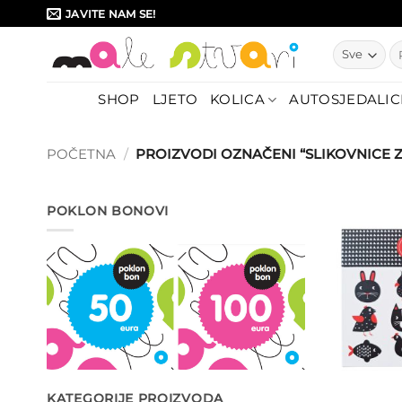
Skip
JAVITE NAM SE!
to
Pr
content
SHOP
LJETO
KOLICA
AUTOSJEDALIC
POČETNA
/
PROIZVODI OZNAČENI “SLIKOVNICE Z
POKLON BONOVI
KATEGORIJE PROIZVODA