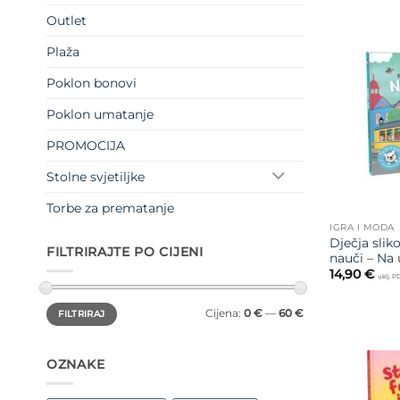
Outlet
Plaža
Poklon bonovi
Poklon umatanje
PROMOCIJA
Stolne svjetiljke
Torbe za prematanje
IGRA I MODA
Dječja slik
FILTRIRAJTE PO CIJENI
nauči – Na 
14,90
€
uklj. 
Min
Maks
Cijena:
0 €
—
60 €
FILTRIRAJ
cijena
cijena
OZNAKE