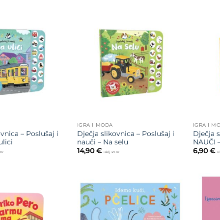
Dodajte
Dodajte
na listu
na listu
želja
želja
IGRA I MODA
IGRA I M
ovnica – Poslušaj i
Dječja slikovnica – Poslušaj i
Dječja 
ulici
nauči – Na selu
NAUČI 
14,90
€
6,90
€
PDV
uklj. PDV
u
Dodajte
Dodajte
na listu
na listu
želja
želja