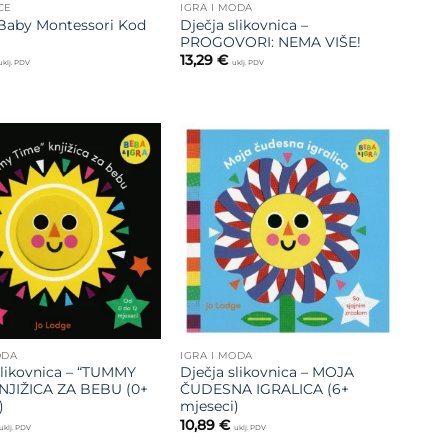
CE
IGRA I MODA
Baby Montessori Kod
Dječja slikovnica –
PROGOVORI: NEMA VIŠE!
13,29
€
uklj. PDV
uklj. PDV
Dodajte
Dodajte
na listu
na listu
želja
želja
ODA
IGRA I MODA
slikovnica – “TUMMY
Dječja slikovnica – MOJA
NJIŽICA ZA BEBU (0+
ČUDESNA IGRALICA (6+
)
mjeseci)
10,89
€
uklj. PDV
uklj. PDV