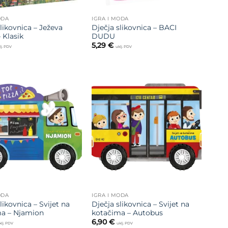
ODA
IGRA I MODA
likovnica – Ježeva
Dječja slikovnica – BACI
 Klasik
DUDU
5,29
€
lj. PDV
uklj. PDV
Dodajte
Dodajte
na listu
na listu
želja
želja
ODA
IGRA I MODA
likovnica – Svijet na
Dječja slikovnica – Svijet na
a – Njamion
kotačima – Autobus
6,90
€
klj. PDV
uklj. PDV