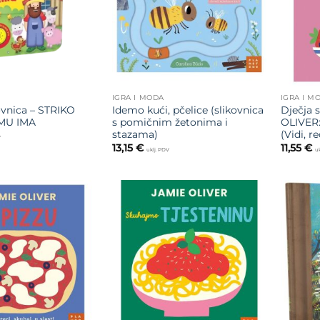
IGRA I MODA
IGRA I M
ovnica – STRIKO
Idemo kući, pčelice (slikovnica
Dječja 
MU IMA
s pomičnim žetonima i
OLIVER
stazama)
(Vidi, re
V
13,15
€
11,55
€
uklj. PDV
uk
Dodajte
Dodajte
na listu
na listu
želja
želja