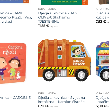
IGRA I MODA
IGRA I M
ovnica – JAMIE
Dječja slikovnica – JAMIE
Dječja s
pecimo PIZZU (Vidi,
OLIVER: Skuhajmo
kućica –
 u slast!)
TJESTENINU
7,83
€
uk
11,55
€
V
uklj. PDV
Dodajte
Dodajte
na listu
na listu
želja
želja
IGRA I MODA
IGRA I M
kovnica – ČAROBNE
Dječja slikovnica – Svijet na
Dječja s
kotačima – Kamion čistoće
kotačim
6,90
€
6,90
€
V
uklj. PDV
u