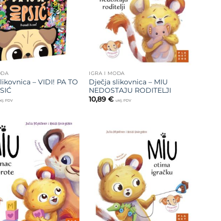
ODA
IGRA I MODA
likovnica – VIDI! PA TO
Dječja slikovnica – MIU
SIĆ
NEDOSTAJU RODITELJI
10,89
€
klj. PDV
uklj. PDV
Dodajte
Dodajte
na listu
na listu
želja
želja