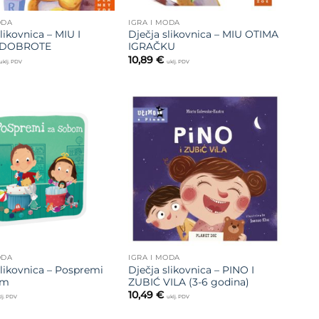
ODA
IGRA I MODA
likovnica – MIU I
Dječja slikovnica – MIU OTIMA
 DOBROTE
IGRAČKU
10,89
€
uklj. PDV
uklj. PDV
Dodajte
Dodajte
na listu
na listu
želja
želja
ODA
IGRA I MODA
slikovnica – Pospremi
Dječja slikovnica – PINO I
om
ZUBIĆ VILA (3-6 godina)
10,49
€
lj. PDV
uklj. PDV