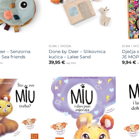
IGRA I MODA
IGRA I M
er – Senzorna
Done by Deer – Slikovnica
Dječja s
– Sea friends
kućica – Lalee Sand
JE MOP
39,95
€
9,94
€
PDV
uklj. PDV
u
Dodajte
Dodajte
na listu
na listu
želja
želja