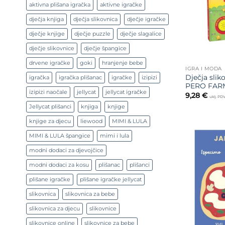
aktivna plišana igračka
aktivne igračke
dječja knjiga
dječja slikovnica
dječje igračke
dječje knjige
dječje puzzle
dječje slagalice
dječje slikovnice
dječje špangice
drvene igračke
goki
hranjenje bebe
IGRA I MODA
Dječja slik
igračka
igračka plišanac
igračke
izipizi
PERO FAR
izipizi naočale
jellycat
jellycat igračke
9,28
€
uklj. PD
Jellycat plišanci
knjiga
knjige
knjige za djecu
liewood
MIMI & LULA
MIMI & LULA špangice
mimi i lula
modni dodaci za djevojčice
modni dodaci za kosu
plišanac
plišanci
plišane igračke
plišane igračke jellycat
slikovnica
slikovnica za bebe
slikovnica za djecu
slikovnice
slikovnice online
slikovnice za bebe