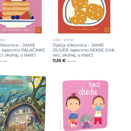
ODA
IGRA I MODA
slikovnica – JAMIE
Dječja slikovnica – JAMIE
: Ispecimo PALAČINKE
OLIVER: Ispecimo KEKSE (Vidi,
ci, skuhaj, u slast!)
reci, skuhaj, u slast!)
11,55
€
lj. PDV
uklj. PDV
Dodajte
Dodajte
na listu
na listu
želja
želja