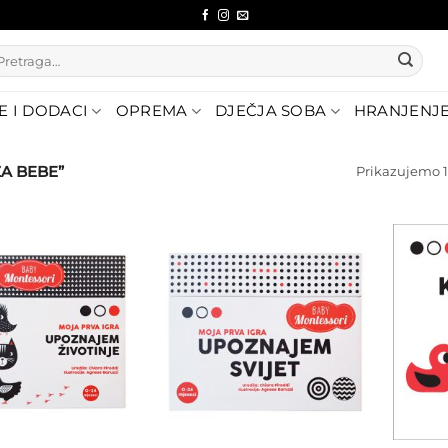
etraži:
E I DODACI
OPREMA
DJEČJA SOBA
HRANJENJ
A BEBE”
Prikazujemo 1
Dodajte
Dodajte
na listu
na listu
želja
želja