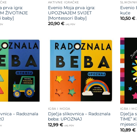
AČKE
AKTIVNE IGRAČKE
SLIKOVNI
 prva igra:
Evenio Moja prva igra:
Evenio 
M ŽIVOTINJE
UPOZNAJEM SVIJET
kuće
i baby]
[Montessori Baby]
10,50
€
20,90
€
PDV
uklj. PDV
Dodajte
Dodajte
na listu
na listu
želja
želja
IGRA I MODA
IGRA I M
ovnica – Radoznala
Dječja slikovnica – Radoznala
Dječja 
IJ
beba: UPOZNAJ
TIME” K
mjeseci
12,99
€
DV
uklj. PDV
10,89
€