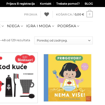
Prijava ili registracija
Kontakt
Trebate pomoć?
BLOG
PRIJAVA
KOŠARICA /
0,00
€
0
E
NJEGA
IGRA I MODA
PODRŠKA
Poredano
–48 od 129 rezultata
po
najnovijem
Dodajte
Dodajte
na listu
na listu
želja
želja