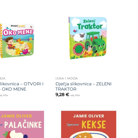
Dodajte
Dodajte
na listu
na listu
želja
želja
ODA
IGRA I MODA
slikovnica – OTVORI I
Dječja slikovnica – ZELENI
– OKO MENE
TRAKTOR
9,28
€
klj. PDV
uklj. PDV
Dodajte
Dodajte
na listu
na listu
želja
želja