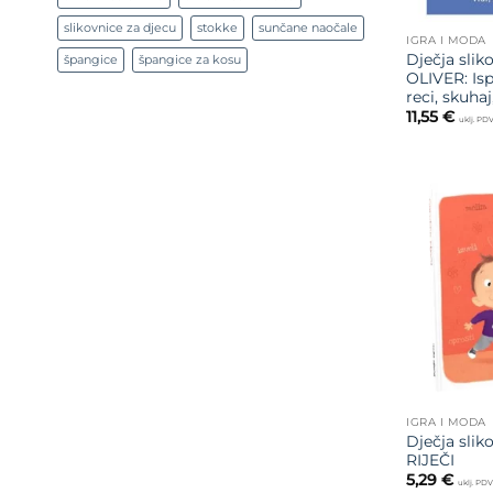
slikovnice za djecu
stokke
sunčane naočale
IGRA I MODA
Dječja slik
špangice
špangice za kosu
OLIVER: Is
reci, skuhaj,
11,55
€
uklj. PD
IGRA I MODA
Dječja sli
RIJEČI
5,29
€
uklj. PD