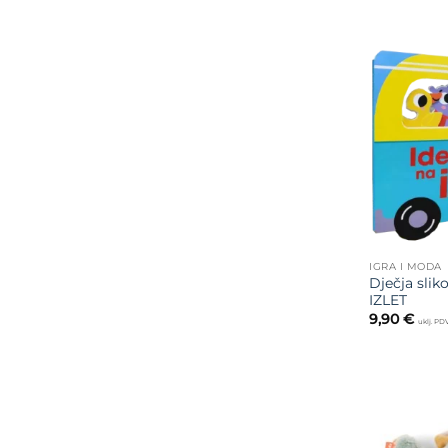
IGRA I MODA
Dječja sli
IZLET
9,90
€
uklj. PD