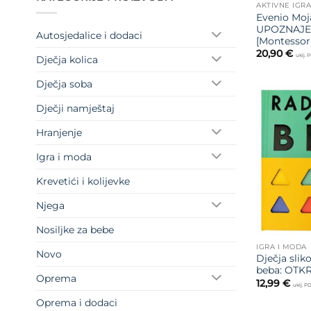
AKTIVNE IGR
Evenio Moja
UPOZNAJE
Autosjedalice i dodaci
[Montessor
20,90
€
uklj. 
Dječja kolica
Dječja soba
Dječji namještaj
Hranjenje
Igra i moda
Krevetići i kolijevke
Njega
Nosiljke za bebe
IGRA I MODA
Novo
Dječja slik
beba: OTKR
Oprema
12,99
€
uklj. P
Oprema i dodaci