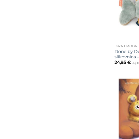
IGRA I MODA
Done by De
slikovnica 
24,95
€
uklj. 