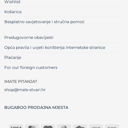
Wishlist
Košarica
Besplatno savjetovanje i stručna pomoć
Predugovorne obavijesti
Opća pravila i uvjeti korištenja internetske stranice
Plaćanje
For our foreign customers
IMATE PITANJA?
shop@male-stvari.hr
BUGABOO PRODAJNA MJESTA
Visa
MasterCard
Maestro
Dinners
Credit
Cash
Bank