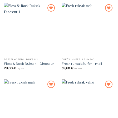
Dodajte
Dodajte
na listu
na listu
želja
želja
DJEČJI KOFERI I RUKSACI
DJEČJI KOFERI I RUKSACI
Floss & Rock Ruksak – Dinosaur
Fresk ruksak Surfer – mali
29,00
€
39,68
€
uklj. PDV
uklj. PDV
Dodajte
Dodajte
na listu
na listu
želja
želja