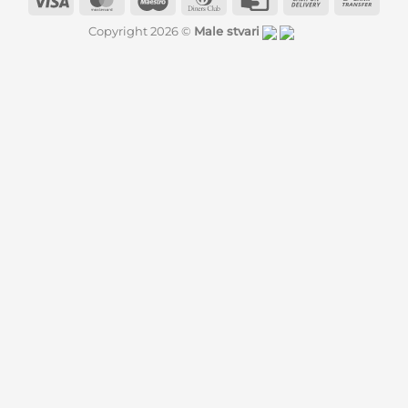
Club
Card
On
Trans
Copyright 2026 ©
Male stvari
Delivery