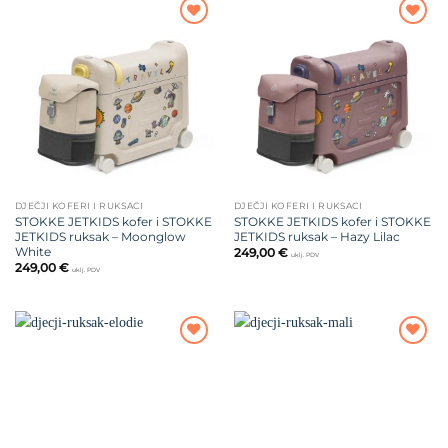
Dodajte
Dodajte
na listu
na listu
želja
želja
DJEČJI KOFERI I RUKSACI
DJEČJI KOFERI I RUKSACI
STOKKE JETKIDS kofer i STOKKE
STOKKE JETKIDS kofer i STOKKE
JETKIDS ruksak – Moonglow
JETKIDS ruksak – Hazy Lilac
White
249,00
€
uklj. PDV
249,00
€
uklj. PDV
Dodajte
Dodajte
na listu
na listu
želja
želja