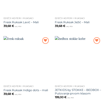
DJEČJI KOFERI I RUKSACI
DJEČJI KOFERI I RUKSACI
Fresk Ruksak Lavić – Mali
Fresk Ruksak Ježić – Mali
39,68
€
39,68
€
uklj. PDV
uklj. PDV
Dodajte
Dodajte
na listu
na listu
želja
želja
DJEČJI KOFERI I RUKSACI
DJEČJI KOFERI I RUKSACI
JETKIDS by STOKKE – BEDBOX –
Fresk Ruksak Indigo dots – mali
Putovanje prvom klasom
39,68
€
uklj. PDV
199,00
€
uklj. PDV