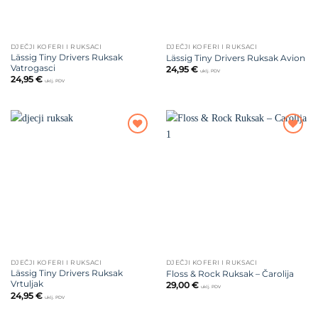
DJEČJI KOFERI I RUKSACI
DJEČJI KOFERI I RUKSACI
Lässig Tiny Drivers Ruksak
Lässig Tiny Drivers Ruksak Avion
Vatrogasci
24,95
€
uklj. PDV
24,95
€
uklj. PDV
Dodajte
Dodajte
na listu
na listu
želja
želja
DJEČJI KOFERI I RUKSACI
DJEČJI KOFERI I RUKSACI
Lässig Tiny Drivers Ruksak
Floss & Rock Ruksak – Čarolija
Vrtuljak
29,00
€
uklj. PDV
24,95
€
uklj. PDV