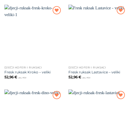
Dodajte
Dodajte
na listu
na listu
želja
želja
DJEČJI KOFERI I RUKSACI
DJEČJI KOFERI I RUKSACI
Fresk ruksak Kroko – veliki
Fresk ruksak Lastavice – veliki
52,96
€
52,96
€
uklj. PDV
uklj. PDV
Dodajte
Dodajte
na listu
na listu
želja
želja