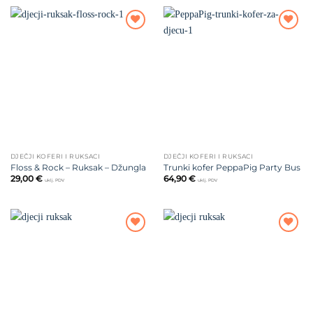
Dodajte
Dodajte
na listu
na listu
želja
želja
DJEČJI KOFERI I RUKSACI
DJEČJI KOFERI I RUKSACI
Floss & Rock – Ruksak – Džungla
Trunki kofer PeppaPig Party Bus
29,00
€
64,90
€
uklj. PDV
uklj. PDV
Dodajte
Dodajte
na listu
na listu
želja
želja