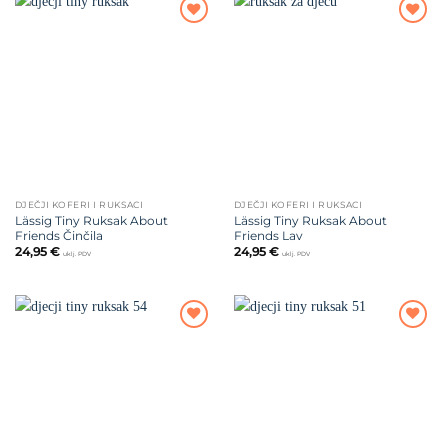
Dodajte
Dodajte
na listu
na listu
želja
želja
DJEČJI KOFERI I RUKSACI
DJEČJI KOFERI I RUKSACI
Lässig Tiny Ruksak About
Lässig Tiny Ruksak About
Friends Činčila
Friends Lav
24,95
€
24,95
€
uklj. PDV
uklj. PDV
Dodajte
Dodajte
na listu
na listu
želja
želja