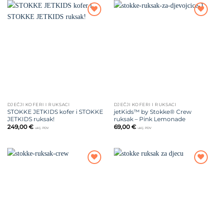
Dodajte
Dodajte
na listu
na listu
želja
želja
DJEČJI KOFERI I RUKSACI
DJEČJI KOFERI I RUKSACI
STOKKE JETKIDS kofer i STOKKE
jetKids™ by Stokke® Crew
JETKIDS ruksak!
ruksak – Pink Lemonade
249,00
€
69,00
€
uklj. PDV
uklj. PDV
Dodajte
Dodajte
na listu
na listu
želja
želja