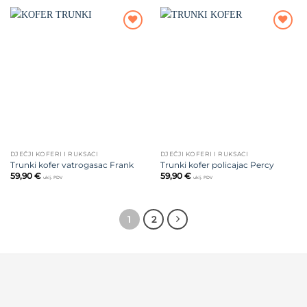
Dodajte
Dodajte
na listu
na listu
želja
želja
DJEČJI KOFERI I RUKSACI
DJEČJI KOFERI I RUKSACI
Trunki kofer vatrogasac Frank
Trunki kofer policajac Percy
59,90
€
59,90
€
uklj. PDV
uklj. PDV
1
2