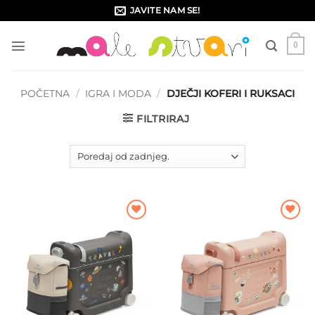
Skip
JAVITE NAM SE!
to
content
0
POČETNA
/
IGRA I MODA
/
DJEČJI KOFERI I RUKSACI
FILTRIRAJ
Dodajte
Dodajte
na listu
na listu
želja
želja