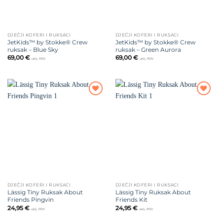
DJEČJI KOFERI I RUKSACI
DJEČJI KOFERI I RUKSACI
JetKids™ by Stokke® Crew
JetKids™ by Stokke® Crew
ruksak – Blue Sky
ruksak – Green Aurora
69,00
€
69,00
€
uklj. PDV
uklj. PDV
Dodajte
Dodajte
na listu
na listu
želja
želja
DJEČJI KOFERI I RUKSACI
DJEČJI KOFERI I RUKSACI
Lässig Tiny Ruksak About
Lässig Tiny Ruksak About
Friends Pingvin
Friends Kit
24,95
€
24,95
€
uklj. PDV
uklj. PDV