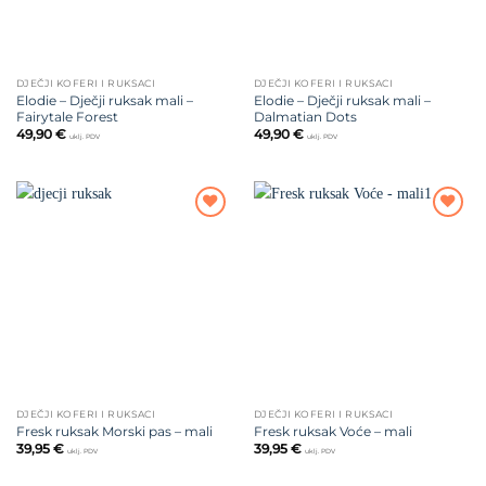
DJEČJI KOFERI I RUKSACI
DJEČJI KOFERI I RUKSACI
Elodie – Dječji ruksak mali –
Elodie – Dječji ruksak mali –
Fairytale Forest
Dalmatian Dots
49,90
€
49,90
€
uklj. PDV
uklj. PDV
Dodajte
Dodajte
na listu
na listu
želja
želja
DJEČJI KOFERI I RUKSACI
DJEČJI KOFERI I RUKSACI
Fresk ruksak Morski pas – mali
Fresk ruksak Voće – mali
39,95
€
39,95
€
uklj. PDV
uklj. PDV