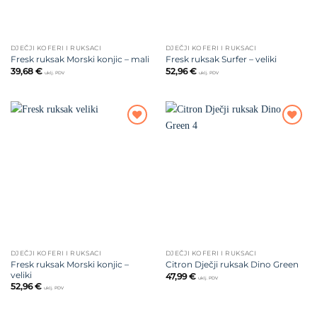
DJEČJI KOFERI I RUKSACI
DJEČJI KOFERI I RUKSACI
Fresk ruksak Morski konjic – mali
Fresk ruksak Surfer – veliki
39,68
€
52,96
€
uklj. PDV
uklj. PDV
Dodajte
Dodajte
na listu
na listu
želja
želja
DJEČJI KOFERI I RUKSACI
DJEČJI KOFERI I RUKSACI
Fresk ruksak Morski konjic –
Citron Dječji ruksak Dino Green
veliki
47,99
€
uklj. PDV
52,96
€
uklj. PDV