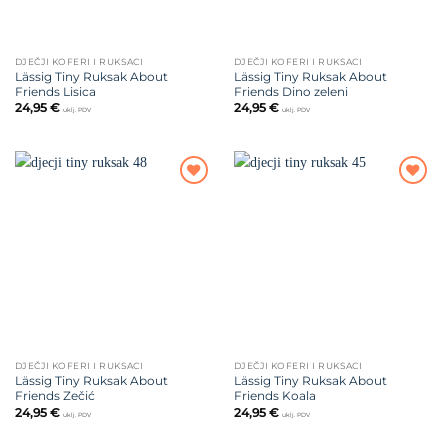
DJEČJI KOFERI I RUKSACI
DJEČJI KOFERI I RUKSACI
Lässig Tiny Ruksak About
Lässig Tiny Ruksak About
Friends Lisica
Friends Dino zeleni
24,95
€
24,95
€
uklj. PDV
uklj. PDV
Dodajte
Dodajte
na listu
na listu
želja
želja
DJEČJI KOFERI I RUKSACI
DJEČJI KOFERI I RUKSACI
Lässig Tiny Ruksak About
Lässig Tiny Ruksak About
Friends Zečić
Friends Koala
24,95
€
24,95
€
uklj. PDV
uklj. PDV