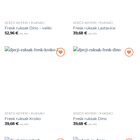
DJEČJI KOFERI I RUKSACI
DJEČJI KOFERI I RUKSACI
Fresk ruksak Dino – veliki
Fresk ruksak Lastavice
52,96
€
39,68
€
uklj. PDV
uklj. PDV
Dodajte
Dodajte
na listu
na listu
želja
želja
DJEČJI KOFERI I RUKSACI
DJEČJI KOFERI I RUKSACI
Fresk ruksak Kroko
Fresk ruksak Dino
39,68
€
39,68
€
uklj. PDV
uklj. PDV