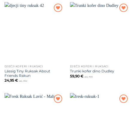
Dodajte
Dodajte
na listu
na listu
želja
želja
DJEČJI KOFERI I RUKSACI
DJEČJI KOFERI I RUKSACI
Lässig Tiny Ruksak About
Trunki kofer dino Dudley
Friends Rakun
59,90
€
uklj. PDV
24,95
€
uklj. PDV
Dodajte
Dodajte
na listu
na listu
želja
želja