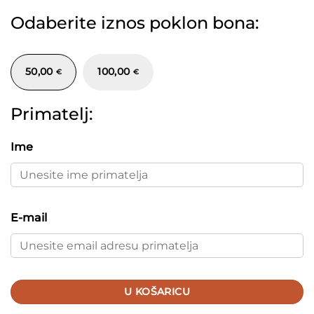
Odaberite iznos poklon bona:
50,00
100,00
€
€
Primatelj:
Ime
E-mail
U KOŠARICU