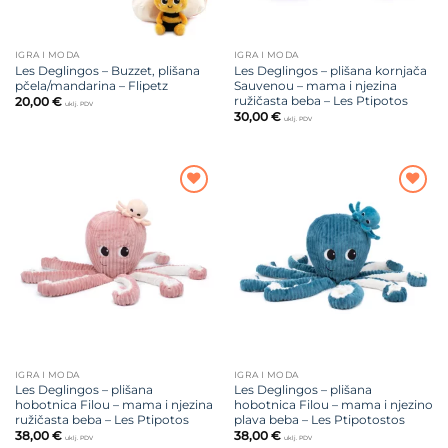
IGRA I MODA
IGRA I MODA
Les Deglingos – Buzzet, plišana
Les Deglingos – plišana kornjača
pčela/mandarina – Flipetz
Sauvenou – mama i njezina
ružičasta beba – Les Ptipotos
20,00
€
uklj. PDV
30,00
€
uklj. PDV
Dodajte
Dodajte
na listu
na listu
želja
želja
IGRA I MODA
IGRA I MODA
Les Deglingos – plišana
Les Deglingos – plišana
hobotnica Filou – mama i njezina
hobotnica Filou – mama i njezino
ružičasta beba – Les Ptipotos
plava beba – Les Ptipotostos
38,00
€
38,00
€
uklj. PDV
uklj. PDV