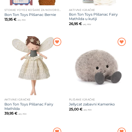
STOKKE YOYO2 KOŠARE ZA NOVOROĐENČE
AKTIVNE IGRAČKE
Bon Ton Toys Plišanac Fairy
Bon Ton Toys Plišanac Bernie
Mathilda u kutiji
13,95
€
uklj. PDV
26,95
€
uklj. PDV
Dodajte
Dodajte
na listu
na listu
želja
želja
AKTIVNE IGRAČKE
PLIŠANE IGRAČKE
Bon Ton Toys Plišanac Fairy
Jellycat zabavni Kamenko
Mathilda
25,00
€
uklj. PDV
39,95
€
uklj. PDV