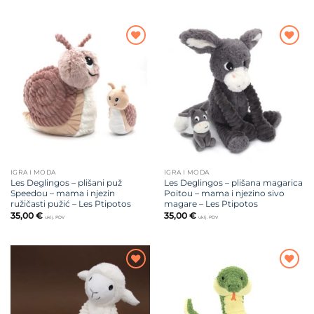
Dodajte
Dodajte
na listu
na listu
želja
želja
IGRA I MODA
IGRA I MODA
Les Deglingos – plišani puž
Les Deglingos – plišana magarica
Speedou – mama i njezin
Poitou – mama i njezino sivo
ružičasti pužić – Les Ptipotos
magare – Les Ptipotos
35,00
€
35,00
€
uklj. PDV
uklj. PDV
Dodajte
Dodajte
na listu
na listu
želja
želja