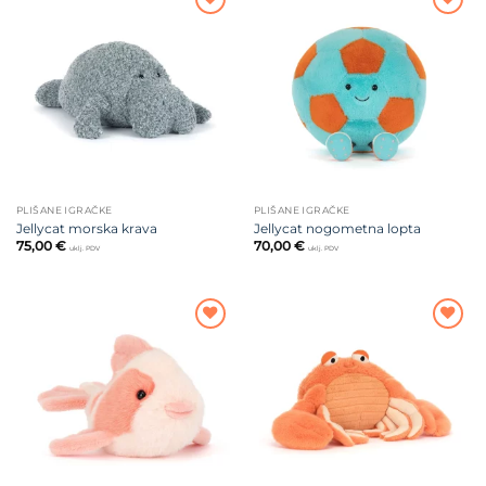
Dodajte
Dodajte
na listu
na listu
želja
želja
PLIŠANE IGRAČKE
PLIŠANE IGRAČKE
Jellycat morska krava
Jellycat nogometna lopta
75,00
€
70,00
€
uklj. PDV
uklj. PDV
Dodajte
Dodajte
na listu
na listu
želja
želja