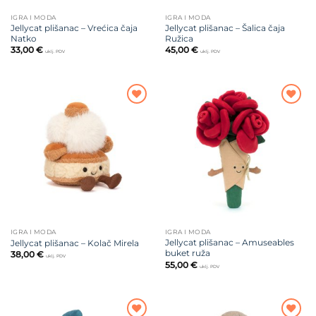
IGRA I MODA
IGRA I MODA
Jellycat plišanac – Vrećica čaja
Jellycat plišanac – Šalica čaja
Natko
Ružica
33,00
€
45,00
€
uklj. PDV
uklj. PDV
Dodajte
Dodajte
na listu
na listu
želja
želja
IGRA I MODA
IGRA I MODA
Jellycat plišanac – Amuseables
Jellycat plišanac – Kolač Mirela
buket ruža
38,00
€
uklj. PDV
55,00
€
uklj. PDV