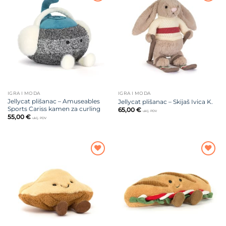
Dodajte
Dodajte
na listu
na listu
želja
želja
IGRA I MODA
IGRA I MODA
Jellycat plišanac – Amuseables
Jellycat plišanac – Skijaš Ivica K.
Sports Cariss kamen za curling
65,00
€
uklj. PDV
55,00
€
uklj. PDV
Dodajte
Dodajte
na listu
na listu
želja
želja