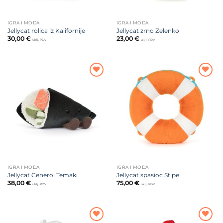
IGRA I MODA
IGRA I MODA
Jellycat rolica iz Kalifornije
Jellycat zrno Zelenko
30,00
€
23,00
€
uklj. PDV
uklj. PDV
Dodajte
Dodajte
na listu
na listu
želja
želja
IGRA I MODA
IGRA I MODA
Jellycat Ceneroi Temaki
Jellycat spasioc Stipe
38,00
€
75,00
€
uklj. PDV
uklj. PDV