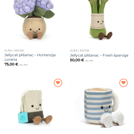
na listu
na listu
želja
želja
IGRA I MODA
IGRA I MODA
Jellycat plišanac – Hortenzija
Jellycat plišanac – Fresh šparoga
Lorena
50,00
€
uklj. PDV
75,00
€
uklj. PDV
Dodajte
Dodajte
na listu
na listu
želja
želja