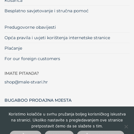
Košarica
Besplatno savjetovanje i stručna pomoć
Predugovorne obavijesti
Opća pravila i uvjeti korištenja internetske stranice
Plaćanje
For our foreign customers
IMATE PITANJA?
shop@male-stvari.hr
BUGABOO PRODAJNA MJESTA
Koristimo kolačiće u svrhu pružanja boljeg korisničkog iskustva
na stranici. Ukoliko nastavite s pregledavanjem ove stranice
Visa
MasterCard
Maestro
Dinners
Credit
Cash
Bank
pretpostavit ćemo da se slažete s tim.
Club
Card
On
Trans
Delivery