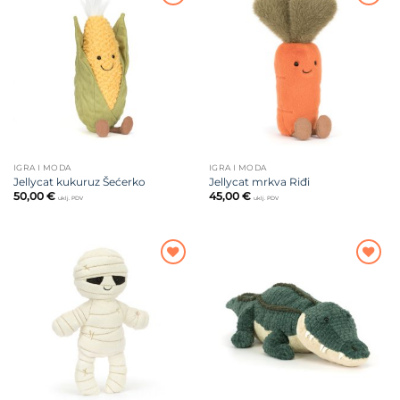
Dodajte
Dodajte
na listu
na listu
želja
želja
IGRA I MODA
IGRA I MODA
Jellycat kukuruz Šećerko
Jellycat mrkva Riđi
50,00
€
45,00
€
uklj. PDV
uklj. PDV
Dodajte
Dodajte
na listu
na listu
želja
želja