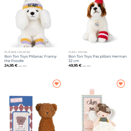
Dodajte
Dodajte
na listu
na listu
želja
želja
PLIŠANE IGRAČKE
IGRA I MODA
Bon Ton Toys Plišanac Franny
Bon Ton Toys Pas plišani Herman
the Poodle
32 cm
24,95
€
49,95
€
uklj. PDV
uklj. PDV
Dodajte
Dodajte
na listu
na listu
želja
želja