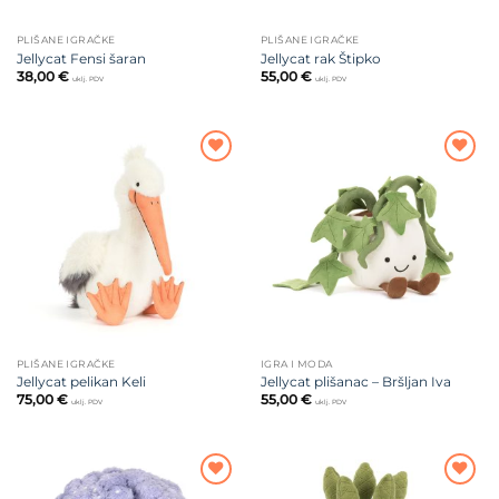
PLIŠANE IGRAČKE
PLIŠANE IGRAČKE
Jellycat Fensi šaran
Jellycat rak Štipko
38,00
€
55,00
€
uklj. PDV
uklj. PDV
Dodajte
Dodajte
na listu
na listu
želja
želja
PLIŠANE IGRAČKE
IGRA I MODA
Jellycat pelikan Keli
Jellycat plišanac – Bršljan Iva
75,00
€
55,00
€
uklj. PDV
uklj. PDV
Dodajte
Dodajte