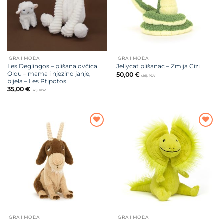
IGRA I MODA
IGRA I MODA
Les Deglingos – plišana ovčica
Jellycat plišanac – Zmija Cizi
Olou – mama i njezino janje,
50,00
€
uklj. PDV
bijela – Les Ptipotos
35,00
€
uklj. PDV
Dodajte
Dodajte
na listu
na listu
želja
želja
IGRA I MODA
IGRA I MODA