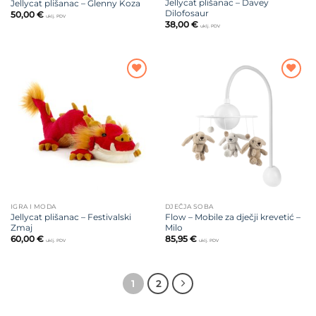
Jellycat plišanac – Davey
Jellycat plišanac – Glenny Koza
Dilofosaur
50,00
€
uklj. PDV
38,00
€
uklj. PDV
Dodajte
Dodajte
na listu
na listu
želja
želja
IGRA I MODA
DJEČJA SOBA
Jellycat plišanac – Festivalski
Flow – Mobile za dječji krevetić –
Zmaj
Milo
60,00
€
85,95
€
uklj. PDV
uklj. PDV
1
2