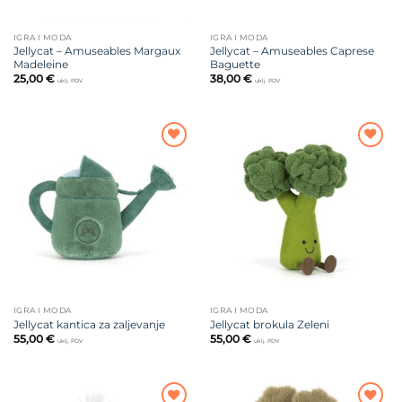
IGRA I MODA
IGRA I MODA
Jellycat – Amuseables Margaux
Jellycat – Amuseables Caprese
Madeleine
Baguette
25,00
€
38,00
€
uklj. PDV
uklj. PDV
Dodajte
Dodajte
na listu
na listu
želja
želja
IGRA I MODA
IGRA I MODA
Jellycat kantica za zaljevanje
Jellycat brokula Zeleni
55,00
€
55,00
€
uklj. PDV
uklj. PDV