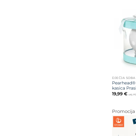
DJEČJA SOBA
Pearhead®
kasica Pras
19,99
€
uklj. 
Promocija