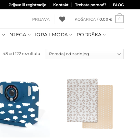
Prijava ili registracija
Kontakt
Trebate pomoć?
BLOG
PRIJAVA
KOŠARICA /
0,00
€
0
E
NJEGA
IGRA I MODA
PODRŠKA
Poredano
–48 od 122 rezultata
po
najnovijem
Dodajte
Dodajte
na listu
na listu
želja
želja