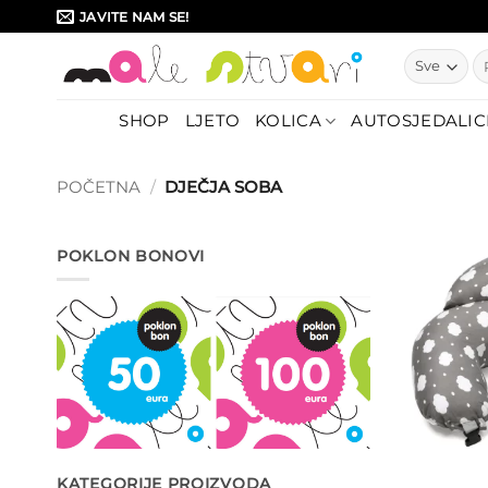
Skip
JAVITE NAM SE!
to
Pr
content
SHOP
LJETO
KOLICA
AUTOSJEDALIC
POČETNA
/
DJEČJA SOBA
POKLON BONOVI
KATEGORIJE PROIZVODA