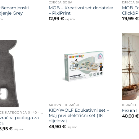
DJEČJA SOBA
DJEČJA 
išenamjenski
MOB – Kreativni set dodataka
MOB Fot
ojenje Grey
– PixiPrint
Click&P
12,99
€
79,99
€
PDV
uklj. PDV
Dodajte
na listu
Dodajte
želja
na listu
želja
AKTIVNE IGRAČKE
IGRAČKE 
KIDYWOLF Edukativni set –
Fisura 
AUTOSJEDALICE KATEGORIJA 0 (40 - 75 CM)
Moj prvi električni set (18
40,00
€
račna podloga za
dijelova)
cu
49,90
€
Raspon
uklj. PDV
6,95
€
uklj. PDV
cijena:
od