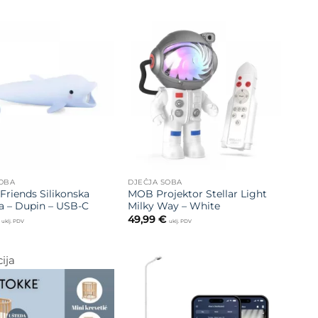
Dodajte
Dodajte
na listu
na listu
želja
želja
SOBA
DJEČJA SOBA
Friends Silikonska
MOB Projektor Stellar Light
ka – Dupin – USB-C
Milky Way – White
49,99
€
uklj. PDV
uklj. PDV
ija
Dodajte
na listu
Dodajte
želja
na listu