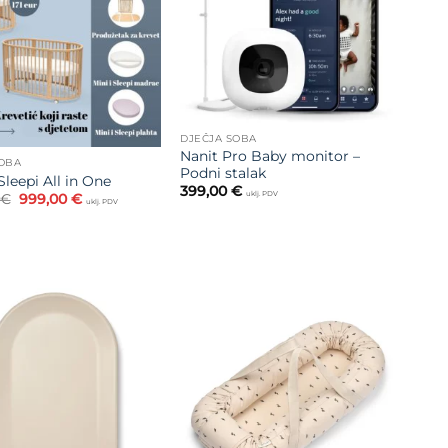
želja
DJEČJA SOBA
Nanit Pro Baby monitor –
SOBA
Podni stalak
leepi All in One
399,00
€
uklj. PDV
Izvorna
Trenutna
€
999,00
€
uklj. PDV
cijena
cijena
bila
je:
je:
999,00 €.
1.170,00 €.
Dodajte
Dodajte
na listu
na listu
želja
želja