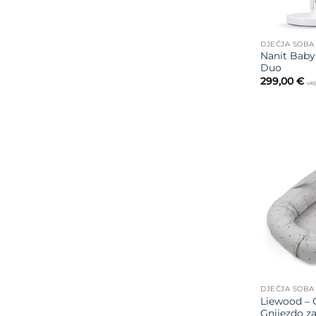
DJEČJA SOBA
Nanit Baby
Duo
299,00
€
ukl
DJEČJA SOBA
Liewood – G
Gnijezdo za