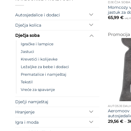
DJEČJA SOBA
Momcozy v
jastuk za d
Autosjedalice i dodaci
65,99
€
uklj. 
Dječja kolica
Promocija
Dječja soba
Igračke i lampice
Jastuci
Krevetići i kolijevke
Ležaljke za bebe i dodaci
Prematalice i namještaj
Tekstil
Vreće za spavanje
Dječji namještaj
Aeromoov z
Hranjenje
autosjedali
29,56
€
–
3
Igra i moda