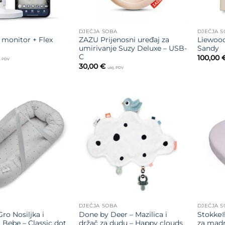
DJEČJA SOBA
DJEČJA 
 monitor + Flex
ZAZU Prijenosni uređaj za
Liewood
umirivanje Suzy Deluxe – USB-
Sandy
C
100,00
j. PDV
30,00
€
uklj. PDV
Dodajte
Dodajte
na listu
na listu
želja
želja
DJEČJA SOBA
DJEČJA 
ro Nosiljka i
Done by Deer – Mazilica i
Stokke®
 Bebe – Classic dot
držač za dudu – Happy clouds
za madr