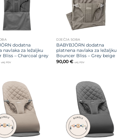
SOBA
DJEČJA SOBA
ÖRN dodatna
BABYBJÖRN dodatna
 navlaka za ležaljku
platnena navlaka za ležaljku
 Bliss – Charcoal grey
Bouncer Bliss – Grey beige
90,00
€
uklj. PDV
uklj. PDV
Dodajte
Dodajte
na listu
na listu
želja
želja