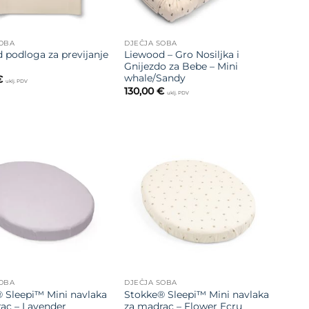
SOBA
DJEČJA SOBA
 podloga za previjanje
Liewood – Gro Nosiljka i
Gnijezdo za Bebe – Mini
whale/Sandy
€
uklj. PDV
130,00
€
uklj. PDV
Dodajte
Dodajte
na listu
na listu
želja
želja
SOBA
DJEČJA SOBA
 Sleepi™ Mini navlaka
Stokke® Sleepi™ Mini navlaka
ac – Lavender
za madrac – Flower Ecru