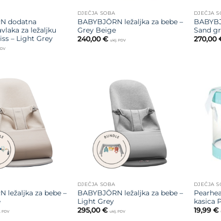
DJEČJA SOBA
DJEČJA 
N dodatna
BABYBJÖRN ležaljka za bebe –
BABYBJÖ
vlaka za ležaljku
Grey Beige
Sand gr
ss – Light Grey
240,00
€
270,00
uklj. PDV
 PDV
Dodajte
Dodajte
na listu
na listu
želja
želja
DJEČJA SOBA
DJEČJA 
ležaljka za bebe –
BABYBJÖRN ležaljka za bebe –
Pearhe
e
Light Grey
kasica P
295,00
€
19,99
€
j. PDV
uklj. PDV