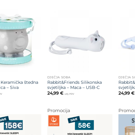
Dodajte
Dodajte
na listu
na listu
želja
želja
DJEČJA SOBA
DJEČJA 
 Keramička štedna
Rabbit&Friends Silikonska
Rabbit&
ica – Siva
svjetiljka – Maca – USB-C
svjetilj
24,99
€
24,99
€
PDV
uklj. PDV
Promocija
Promoc
Dodajte
Dodajte
na listu
na listu