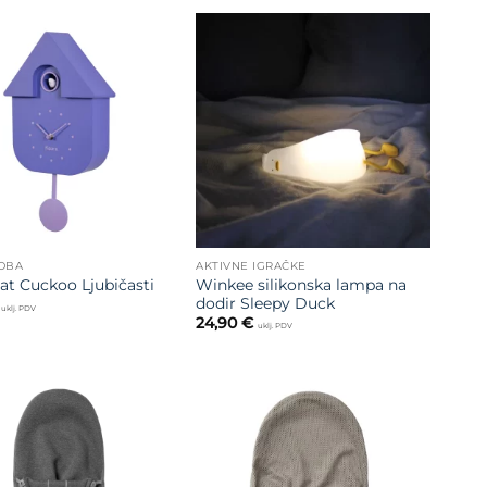
Dodajte
Dodajte
na listu
na listu
želja
želja
SOBA
AKTIVNE IGRAČKE
Winkee silikonska lampa na
Sat Cuckoo Ljubičasti
dodir Sleepy Duck
uklj. PDV
24,90
€
uklj. PDV
Dodajte
Dodajte
na listu
na listu
želja
želja