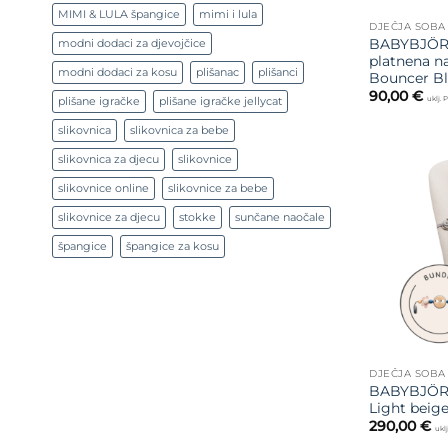
MIMI & LULA špangice
mimi i lula
DJEČJA SOBA
BABYBJÖR
modni dodaci za djevojčice
platnena na
modni dodaci za kosu
plišanac
plišanci
Bouncer Bli
90,00
€
uklj.
plišane igračke
plišane igračke jellycat
slikovnica
slikovnica za bebe
slikovnica za djecu
slikovnice
slikovnice online
slikovnice za bebe
slikovnice za djecu
stokke
sunčane naočale
špangice
špangice za kosu
DJEČJA SOBA
BABYBJÖRN 
Light beig
290,00
€
ukl