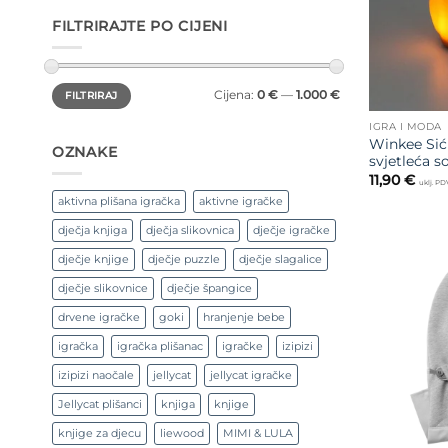
FILTRIRAJTE PO CIJENI
Min
Maks
Cijena:
0 €
—
1.000 €
FILTRIRAJ
cijena
cijena
IGRA I MODA
Winkee Si
OZNAKE
svjetleća s
11,90
€
uklj. PD
aktivna plišana igračka
aktivne igračke
dječja knjiga
dječja slikovnica
dječje igračke
dječje knjige
dječje puzzle
dječje slagalice
dječje slikovnice
dječje špangice
drvene igračke
goki
hranjenje bebe
igračka
igračka plišanac
igračke
izipizi
izipizi naočale
jellycat
jellycat igračke
Jellycat plišanci
knjiga
knjige
knjige za djecu
liewood
MIMI & LULA