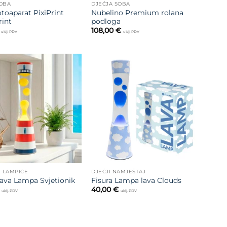
SOBA
DJEČJA SOBA
oaparat PixiPrint
Nubelino Premium rolana
rint
podloga
108,00
€
uklj. PDV
uklj. PDV
Dodajte
Dodajte
na listu
na listu
želja
želja
I LAMPICE
DJEČJI NAMJEŠTAJ
Lava Lampa Svjetionik
Fisura Lampa lava Clouds
40,00
€
uklj. PDV
uklj. PDV