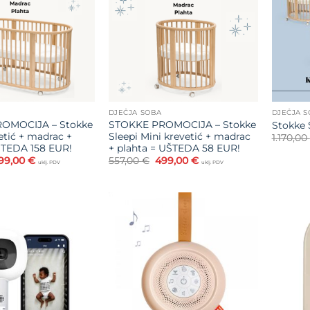
želja
želja
DJEČJA SOBA
DJEČJA 
OMOCIJA – Stokke
STOKKE PROMOCIJA – Stokke
Stokke S
etić + madrac +
Sleepi Mini krevetić + madrac
1.170,00
ŠTEDA 158 EUR!
+ plahta = UŠTEDA 58 EUR!
zvorna
Trenutna
Izvorna
Trenutna
99,00
€
557,00
€
499,00
€
uklj. PDV
uklj. PDV
ijena
cijena
cijena
cijena
ila
je:
bila
je:
:
799,00 €.
je:
499,00 €.
57,00 €.
557,00 €.
Dodajte
Dodajte
na listu
na listu
želja
želja