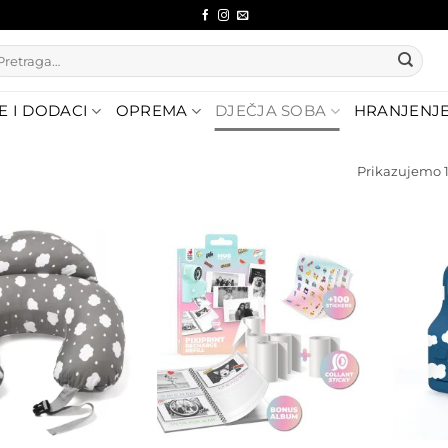
etraži:
E I DODACI
OPREMA
DJEČJA SOBA
HRANJENJ
Prikazujemo 1
Dodajte
Dodajte
na listu
na listu
želja
želja