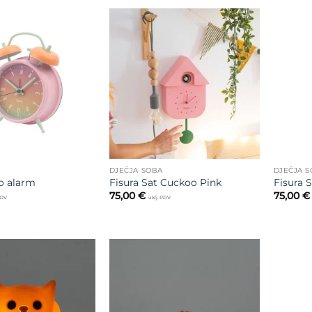
29,56 €
do
36,95 €
Dodajte
Dodajte
na listu
na listu
želja
želja
DJEČJA SOBA
DJEČJA 
ro alarm
Fisura Sat Cuckoo Pink
Fisura 
75,00
€
75,00
€
PDV
uklj. PDV
Dodajte
Dodajte
na listu
na listu
želja
želja