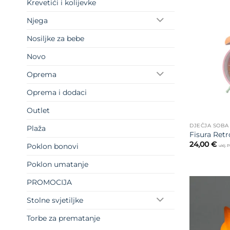
Krevetići i kolijevke
Njega
Nosiljke za bebe
Novo
Oprema
Oprema i dodaci
Outlet
DJEČJA SOBA
Plaža
Fisura Ret
24,00
€
Poklon bonovi
uklj. 
Poklon umatanje
PROMOCIJA
Stolne svjetiljke
Torbe za prematanje