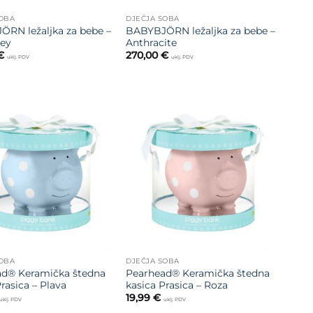
SOBA
DJEČJA SOBA
RN ležaljka za bebe –
BABYBJÖRN ležaljka za bebe –
ey
Anthracite
€
270,00
€
uklj. PDV
uklj. PDV
Dodajte
Dodajte
na listu
na listu
želja
želja
SOBA
DJEČJA SOBA
ad® Keramička štedna
Pearhead® Keramička štedna
rasica – Plava
kasica Prasica – Roza
19,99
€
uklj. PDV
uklj. PDV