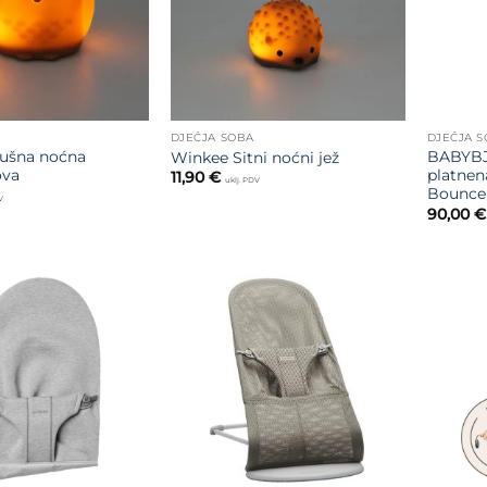
DJEČJA SOBA
DJEČJA 
ćušna noćna
BABYBJ
Winkee Sitni noćni jež
ova
platnena
11,90
€
uklj. PDV
Bouncer
V
90,00
€
Dodajte
Dodajte
na listu
na listu
želja
želja