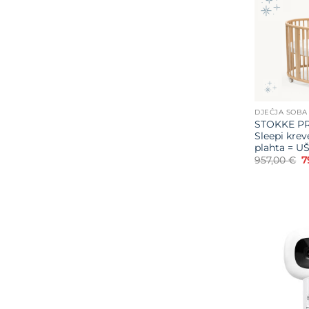
DJEČJA SOBA
STOKKE PR
Sleepi krev
plahta = U
I
957,00
€
7
c
b
je
9