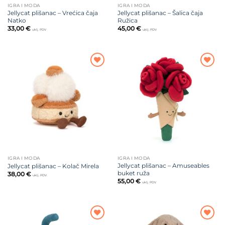
IGRA I MODA
IGRA I MODA
Jellycat plišanac – Vrećica čaja
Jellycat plišanac – Šalica čaja
Natko
Ružica
33,00
€
45,00
€
uklj. PDV
uklj. PDV
Dodajte
Dodajte
na listu
na listu
želja
želja
IGRA I MODA
IGRA I MODA
Jellycat plišanac – Amuseables
Jellycat plišanac – Kolač Mirela
buket ruža
38,00
€
uklj. PDV
55,00
€
uklj. PDV