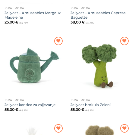
IGRA I MODA
IGRA I MODA
Jellycat – Amuseables Margaux
Jellycat – Amuseables Caprese
Madeleine
Baguette
25,00
€
38,00
€
uklj. PDV
uklj. PDV
Dodajte
Dodajte
na listu
na listu
želja
želja
IGRA I MODA
IGRA I MODA
Jellycat kantica za zaljevanje
Jellycat brokula Zeleni
55,00
€
55,00
€
uklj. PDV
uklj. PDV