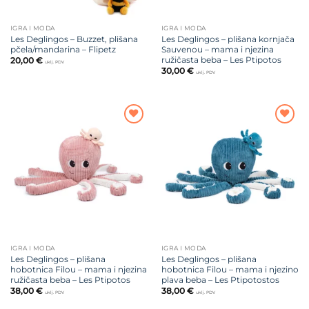
IGRA I MODA
IGRA I MODA
Les Deglingos – Buzzet, plišana
Les Deglingos – plišana kornjača
pčela/mandarina – Flipetz
Sauvenou – mama i njezina
ružičasta beba – Les Ptipotos
20,00
€
uklj. PDV
30,00
€
uklj. PDV
Dodajte
Dodajte
na listu
na listu
želja
želja
IGRA I MODA
IGRA I MODA
Les Deglingos – plišana
Les Deglingos – plišana
hobotnica Filou – mama i njezina
hobotnica Filou – mama i njezino
ružičasta beba – Les Ptipotos
plava beba – Les Ptipotostos
38,00
€
38,00
€
uklj. PDV
uklj. PDV