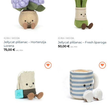
želja
želja
IGRA I MODA
IGRA I MODA
Jellycat plišanac – Hortenzija
Jellycat plišanac – Fresh šparoga
Lorena
50,00
€
uklj. PDV
75,00
€
uklj. PDV
Dodajte
Dodajte
na listu
na listu
želja
želja