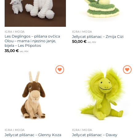
IGRA I MODA
IGRA I MODA
Les Deglingos – plišana ovčica
Jellycat plišanac – Zmija Cizi
Olou – mama i njezino janje,
50,00
€
uklj. PDV
bijela – Les Ptipotos
35,00
€
uklj. PDV
Dodajte
Dodajte
na listu
na listu
želja
želja
IGRA I MODA
IGRA I MODA
Jellycat plišanac – Davey
Jellycat plišanac – Glenny Koza