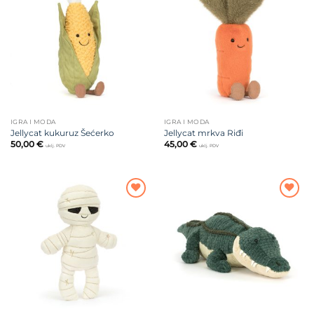
Dodajte
Dodajte
na listu
na listu
želja
želja
IGRA I MODA
IGRA I MODA
Jellycat kukuruz Šećerko
Jellycat mrkva Riđi
50,00
€
45,00
€
uklj. PDV
uklj. PDV
Dodajte
Dodajte
na listu
na listu
želja
želja