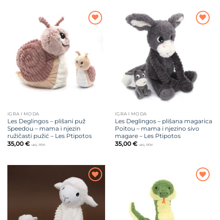
Dodajte
Dodajte
na listu
na listu
želja
želja
IGRA I MODA
IGRA I MODA
Les Deglingos – plišani puž
Les Deglingos – plišana magarica
Speedou – mama i njezin
Poitou – mama i njezino sivo
ružičasti pužić – Les Ptipotos
magare – Les Ptipotos
35,00
€
35,00
€
uklj. PDV
uklj. PDV
Dodajte
Dodajte
na listu
na listu
želja
želja