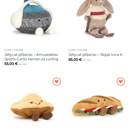
Dodajte
Dodajte
na listu
na listu
želja
želja
IGRA I MODA
IGRA I MODA
Jellycat plišanac – Amuseables
Jellycat plišanac – Skijaš Ivica K.
Sports Cariss kamen za curling
65,00
€
uklj. PDV
55,00
€
uklj. PDV
Dodajte
Dodajte
na listu
na listu
želja
želja