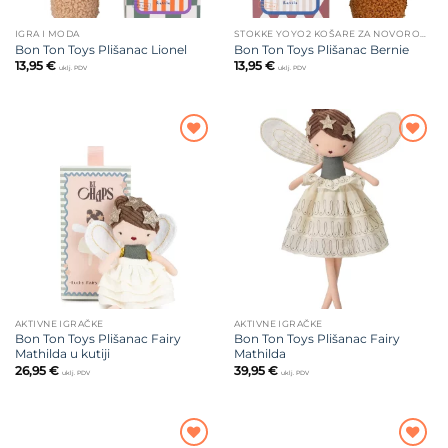
IGRA I MODA
STOKKE YOYO2 KOŠARE ZA NOVOROĐENČE
Bon Ton Toys Plišanac Lionel
Bon Ton Toys Plišanac Bernie
13,95
€
13,95
€
uklj. PDV
uklj. PDV
Dodajte
Dodajte
na listu
na listu
želja
želja
AKTIVNE IGRAČKE
AKTIVNE IGRAČKE
Bon Ton Toys Plišanac Fairy
Bon Ton Toys Plišanac Fairy
Mathilda u kutiji
Mathilda
26,95
€
39,95
€
uklj. PDV
uklj. PDV