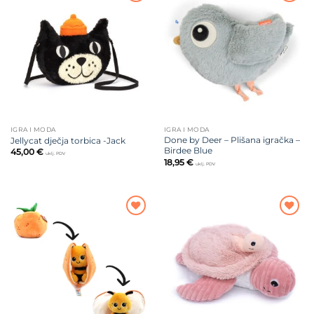
Dodajte
Dodajte
na listu
na listu
želja
želja
IGRA I MODA
IGRA I MODA
Done by Deer – Plišana igračka –
Jellycat dječja torbica -Jack
Birdee Blue
45,00
€
uklj. PDV
18,95
€
uklj. PDV
Dodajte
Dodajte
na listu
na listu
želja
želja