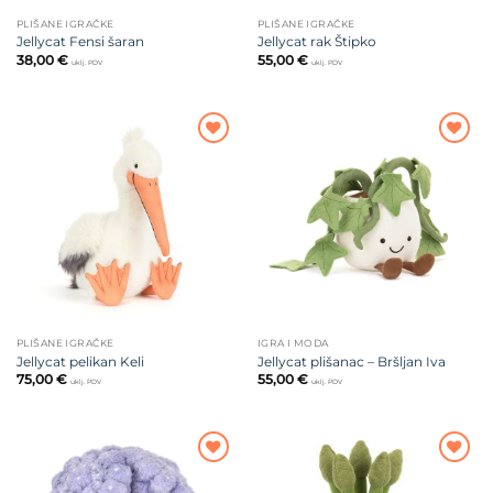
PLIŠANE IGRAČKE
PLIŠANE IGRAČKE
Jellycat Fensi šaran
Jellycat rak Štipko
38,00
€
55,00
€
uklj. PDV
uklj. PDV
Dodajte
Dodajte
na listu
na listu
želja
želja
PLIŠANE IGRAČKE
IGRA I MODA
Jellycat pelikan Keli
Jellycat plišanac – Bršljan Iva
75,00
€
55,00
€
uklj. PDV
uklj. PDV
Dodajte
Dodajte
na listu
na listu