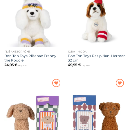
Dodajte
Dodajte
na listu
na listu
želja
želja
PLIŠANE IGRAČKE
IGRA I MODA
Bon Ton Toys Plišanac Franny
Bon Ton Toys Pas plišani Herman
the Poodle
32 cm
24,95
€
49,95
€
uklj. PDV
uklj. PDV
Dodajte
Dodajte
na listu
na listu
želja
želja