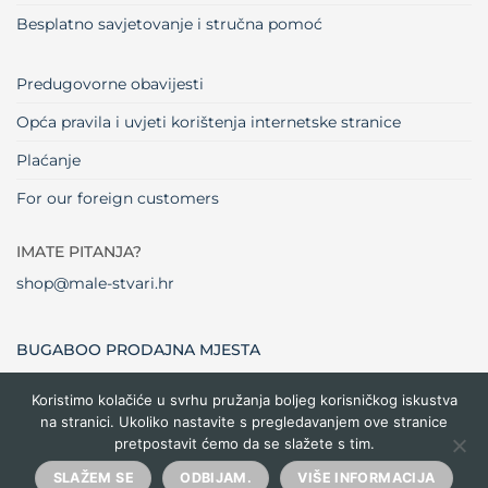
Besplatno savjetovanje i stručna pomoć
Predugovorne obavijesti
Opća pravila i uvjeti korištenja internetske stranice
Plaćanje
For our foreign customers
IMATE PITANJA?
shop@male-stvari.hr
BUGABOO PRODAJNA MJESTA
Koristimo kolačiće u svrhu pružanja boljeg korisničkog iskustva
na stranici. Ukoliko nastavite s pregledavanjem ove stranice
Visa
MasterCard
Maestro
Dinners
Credit
Cash
Bank
pretpostavit ćemo da se slažete s tim.
Club
Card
On
Trans
Delivery
Copyright 2026 ©
Male stvari
SLAŽEM SE
ODBIJAM.
VIŠE INFORMACIJA