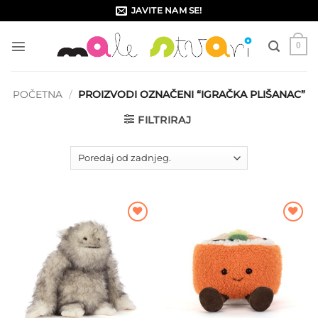
Skip
JAVITE NAM SE!
to
content
0
POČETNA
/
PROIZVODI OZNAČENI “IGRAČKA PLIŠANAC”
FILTRIRAJ
Dodajte
Dodajte
na listu
na listu
želja
želja