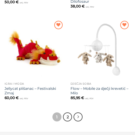
Dilofosaur
50,00
€
uklj. PDV
38,00
€
uklj. PDV
Dodajte
Dodajte
na listu
na listu
želja
želja
IGRA I MODA
DJEČJA SOBA
Jellycat plišanac – Festivalski
Flow – Mobile za dječji krevetić –
Zmaj
Milo
60,00
€
85,95
€
uklj. PDV
uklj. PDV
1
2