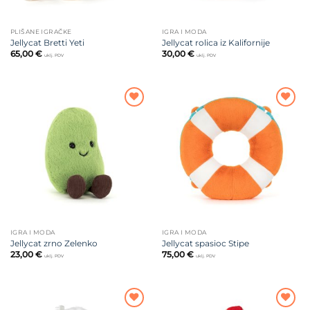
PLIŠANE IGRAČKE
IGRA I MODA
Jellycat Bretti Yeti
Jellycat rolica iz Kalifornije
65,00
€
30,00
€
uklj. PDV
uklj. PDV
Dodajte
Dodajte
na listu
na listu
želja
želja
IGRA I MODA
IGRA I MODA
Jellycat zrno Zelenko
Jellycat spasioc Stipe
23,00
€
75,00
€
uklj. PDV
uklj. PDV