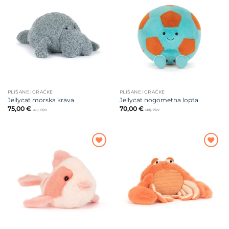
Dodajte
Dodajte
na listu
na listu
želja
želja
PLIŠANE IGRAČKE
PLIŠANE IGRAČKE
Jellycat morska krava
Jellycat nogometna lopta
75,00
€
70,00
€
uklj. PDV
uklj. PDV
Dodajte
Dodajte
na listu
na listu
želja
želja