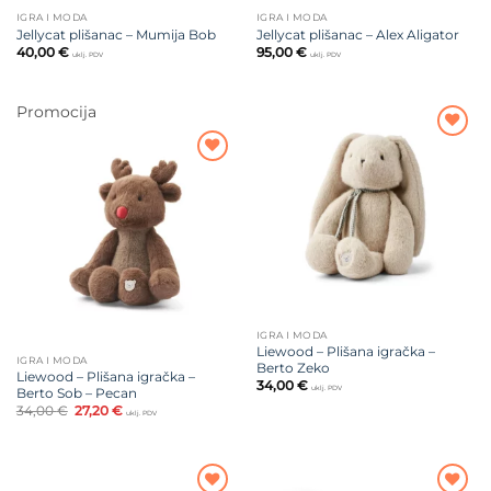
IGRA I MODA
IGRA I MODA
Jellycat plišanac – Mumija Bob
Jellycat plišanac – Alex Aligator
40,00
€
95,00
€
uklj. PDV
uklj. PDV
Promocija
Dodajte
na listu
Dodajte
želja
na listu
želja
IGRA I MODA
Liewood – Plišana igračka –
IGRA I MODA
Berto Zeko
Liewood – Plišana igračka –
34,00
€
uklj. PDV
Berto Sob – Pecan
Izvorna
Trenutna
34,00
€
27,20
€
uklj. PDV
cijena
cijena
bila
je:
je:
27,20 €.
34,00 €.