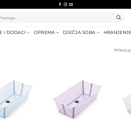
etraži:
E I DODACI
OPREMA
DJEČJA SOBA
HRANJENJ
Prikazuje
Dodajte
Dodajte
na listu
na listu
želja
želja