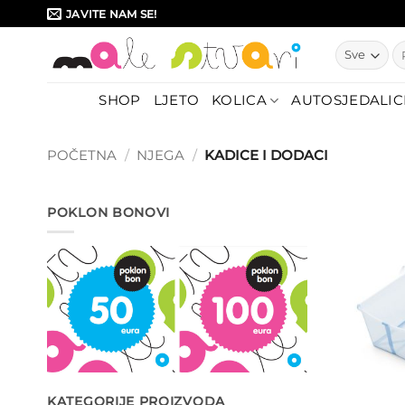
Skip
JAVITE NAM SE!
to
Pr
content
SHOP
LJETO
KOLICA
AUTOSJEDALIC
POČETNA
/
NJEGA
/
KADICE I DODACI
POKLON BONOVI
KATEGORIJE PROIZVODA