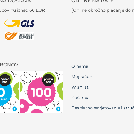
NA DOSTAVA
ONLINE NA RATE
kupovinu iznad 66 EUR
(Online obročno plaćanje do m
BONOVI
O nama
Moj račun
Wishlist
Košarica
Besplatno savjetovanje i str