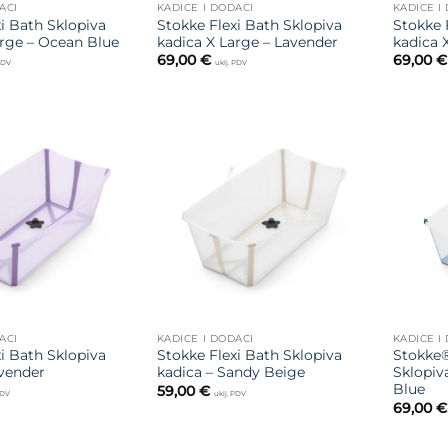
ACI
KADICE I DODACI
KADICE I
i Bath Sklopiva
Stokke Flexi Bath Sklopiva
Stokke 
arge – Ocean Blue
kadica X Large – Lavender
kadica 
69,00
€
69,00
€
 PDV
uklj. PDV
Dodajte
Dodajte
na listu
na listu
želja
želja
ACI
KADICE I DODACI
KADICE I
i Bath Sklopiva
Stokke Flexi Bath Sklopiva
Stokke®
avender
kadica – Sandy Beige
Sklopiv
Blue
59,00
€
PDV
uklj. PDV
69,00
€