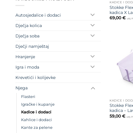
KADICE I DOD
Stokke Flex
kadica X L
Autosjedalice i dodaci
69,00
€
uklj.
Dječja kolica
Dječja soba
Dječji namještaj
Hranjenje
Igra i moda
Krevetići i kolijevke
Njega
Flasteri
KADICE I DOD
Igračke i kupanje
Stokke Flex
kadica – L
Kadice i dodaci
59,00
€
uklj. 
Kahlice i dodaci
Kante za pelene