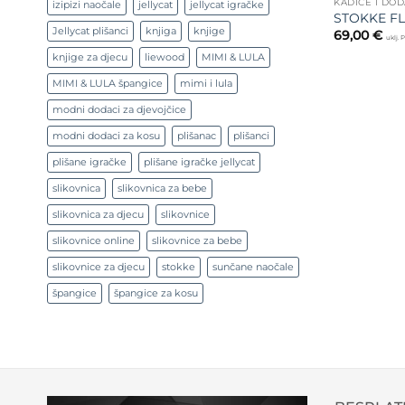
KADICE I DOD
izipizi naočale
jellycat
jellycat igračke
STOKKE FL
Jellycat plišanci
knjiga
knjige
69,00
€
uklj.
knjige za djecu
liewood
MIMI & LULA
MIMI & LULA špangice
mimi i lula
modni dodaci za djevojčice
modni dodaci za kosu
plišanac
plišanci
plišane igračke
plišane igračke jellycat
slikovnica
slikovnica za bebe
slikovnica za djecu
slikovnice
slikovnice online
slikovnice za bebe
slikovnice za djecu
stokke
sunčane naočale
špangice
špangice za kosu