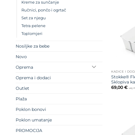
Kreme za sunčanje
Ručnici, pončo i ogrtač
Set za njegu
Tetra pelene
Toplomjeri
Nosiljke za bebe
Novo
Oprema
KADICE I DOD
Stokke® Fl
Oprema i dodaci
Sklopiva ka
69,00
€
Outlet
uklj.
Plaža
Poklon bonovi
Poklon umatanje
PROMOCIJA