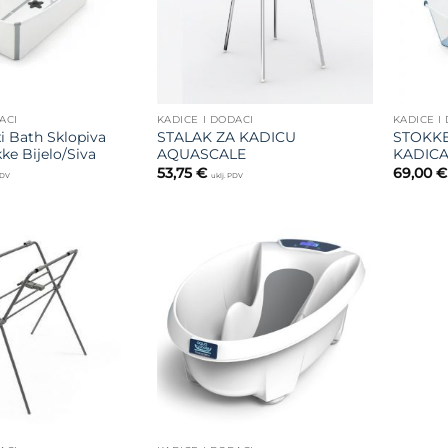
ACI
KADICE I DODACI
KADICE I
i Bath Sklopiva
STALAK ZA KADICU
STOKKE
ke Bijelo/Siva
AQUASCALE
KADIC
53,75
€
69,00
€
PDV
uklj. PDV
Dodajte
Dodajte
na listu
na listu
želja
želja