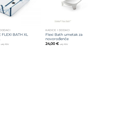
 DODACI
KADICE I DODACI
 FLEXI BATH XL
Flexi Bath umetak za
A
novorođenče
24,00
€
uklj. PDV
uklj. PDV