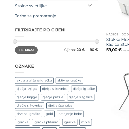
Stolne svjetiljke
Torbe za prematanje
FILTRIRAJTE PO CIJENI
KADICE I DOD
Stokke Flex
kadica Stok
Min
Maks
59,00
€
Cijena:
20 €
—
90 €
FILTRIRAJ
cijena
cijena
uklj. 
OZNAKE
aktivna plišana igračka
aktivne igračke
dječja knjiga
dječja slikovnica
dječje igračke
dječje knjige
dječje puzzle
dječje slagalice
dječje slikovnice
dječje špangice
drvene igračke
goki
hranjenje bebe
igračka
igračka plišanac
igračke
izipizi