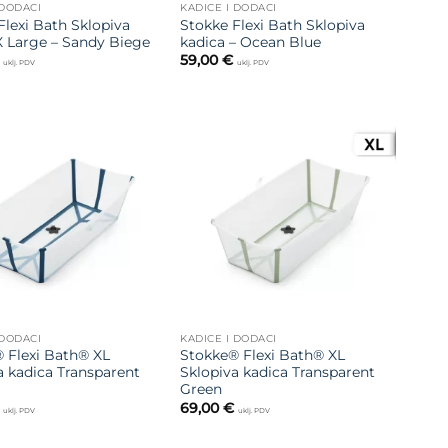
 DODACI
KADICE I DODACI
Flexi Bath Sklopiva
Stokke Flexi Bath Sklopiva
X Large – Sandy Biege
kadica – Ocean Blue
59,00
€
uklj. PDV
uklj. PDV
Dodajte
Dodajte
na listu
na listu
želja
želja
 DODACI
KADICE I DODACI
 Flexi Bath® XL
Stokke® Flexi Bath® XL
a kadica Transparent
Sklopiva kadica Transparent
Green
69,00
€
uklj. PDV
uklj. PDV