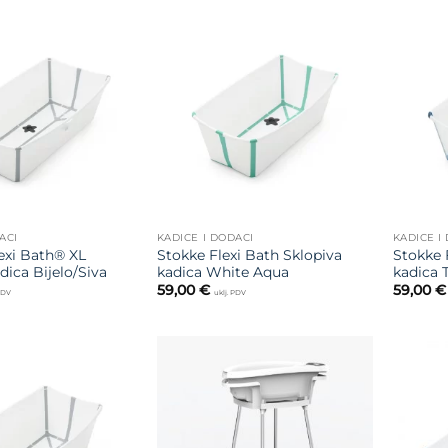
Dodajte
Dodajte
na listu
na listu
želja
želja
ACI
KADICE I DODACI
KADICE I
exi Bath® XL
Stokke Flexi Bath Sklopiva
Stokke 
dica Bijelo/Siva
kadica White Aqua
kadica 
59,00
€
59,00
€
 PDV
uklj. PDV
Dodajte
Dodajte
na listu
na listu
želja
želja