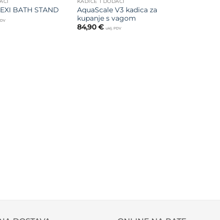
ACI
KADICE I DODACI
AquaScale V3 kadica za
EXI BATH STAND
kupanje s vagom
 PDV
84,90
€
uklj. PDV