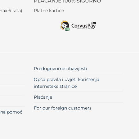
PLAĆANJE 100% SIGURNO
ax 6 rata)
Platne kartice
Predugovorne obavijesti
Opća pravila i uvjeti korištenja
internetske stranice
Plaćanje
For our foreign customers
učna pomoć