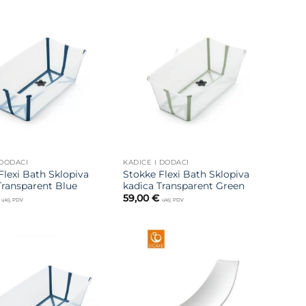
Dodajte
Dodajte
na listu
na listu
želja
želja
 DODACI
KADICE I DODACI
Flexi Bath Sklopiva
Stokke Flexi Bath Sklopiva
Transparent Blue
kadica Transparent Green
59,00
€
uklj. PDV
uklj. PDV
Dodajte
Dodajte
na listu
na listu
želja
želja