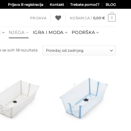
Prijava ili registracija
Kontakt
Trebate pomoć?
BLOG
PRIJAVA
KOŠARICA /
0,00
€
0
E
NJEGA
IGRA I MODA
PODRŠKA
Poredano
 se svih 18 rezultata
po
najnovijem
Dodajte
Dodajte
na listu
na listu
želja
želja