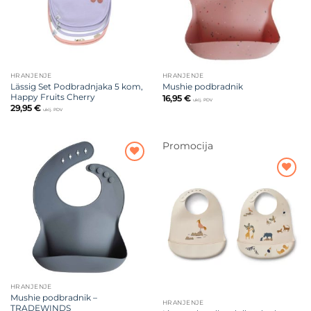
HRANJENJE
HRANJENJE
Lässig Set Podbradnjaka 5 kom,
Mushie podbradnik
Happy Fruits Cherry
16,95
€
uklj. PDV
29,95
€
uklj. PDV
Promocija
Dodajte
na listu
Dodajte
želja
na listu
želja
HRANJENJE
Mushie podbradnik –
HRANJENJE
TRADEWINDS