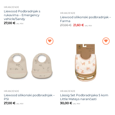
HRANJENJE
Liewood Podbradnjak s
HRANJENJE
rukavima – Emergency
Liewood silikonski podbradnjak –
vehicle/Sandy
Farma
27,00
€
uklj. PDV
Izvorna
Trenutna
27,00
€
21,60
€
uklj. PDV
cijena
cijena
bila
je:
je:
21,60 €.
27,00 €.
Dodajte
Dodajte
na listu
na listu
želja
želja
HRANJENJE
HRANJENJE
Liewood silikonski podbradnjak –
Lässig Set Podbradnjaka 5 kom
PSI
Little Mateys narančasti
27,00
€
30,00
€
uklj. PDV
uklj. PDV