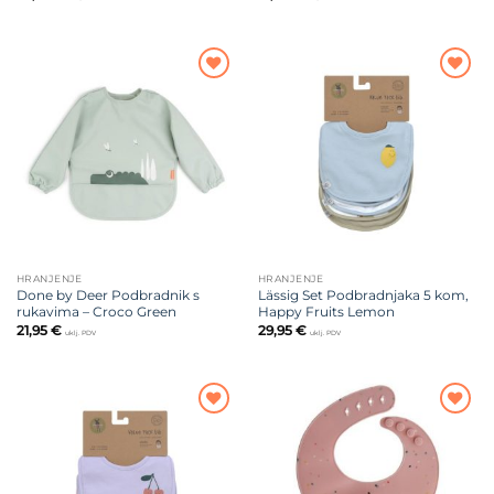
Dodajte
Dodajte
na listu
na listu
želja
želja
HRANJENJE
HRANJENJE
Done by Deer Podbradnik s
Lässig Set Podbradnjaka 5 kom,
rukavima – Croco Green
Happy Fruits Lemon
21,95
€
29,95
€
uklj. PDV
uklj. PDV
Dodajte
Dodajte
na listu
na listu
želja
želja