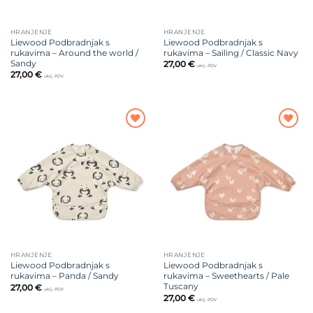
HRANJENJE
HRANJENJE
Liewood Podbradnjak s
Liewood Podbradnjak s
rukavima – Around the world /
rukavima – Sailing / Classic Navy
Sandy
27,00
€
uklj. PDV
27,00
€
uklj. PDV
Dodajte
Dodajte
na listu
na listu
želja
želja
HRANJENJE
HRANJENJE
Liewood Podbradnjak s
Liewood Podbradnjak s
rukavima – Panda / Sandy
rukavima – Sweethearts / Pale
Tuscany
27,00
€
uklj. PDV
27,00
€
uklj. PDV