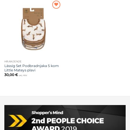
Dodajte
na listu
želja
HRANJENJE
Lässig Set Podbradnjaka 5 kom
Little Mateys plavi
30,00
€
uklj. PDV