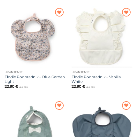
Dodajte
Dodajte
na listu
na listu
želja
želja
HRANJENJE
HRANJENJE
Elodie Podbradnik – Blue Garden
Elodie Podbradnik – Vanilla
Light
White
22,90
€
22,90
€
uklj. PDV
uklj. PDV
Dodajte
Dodajte
na listu
na listu
želja
želja