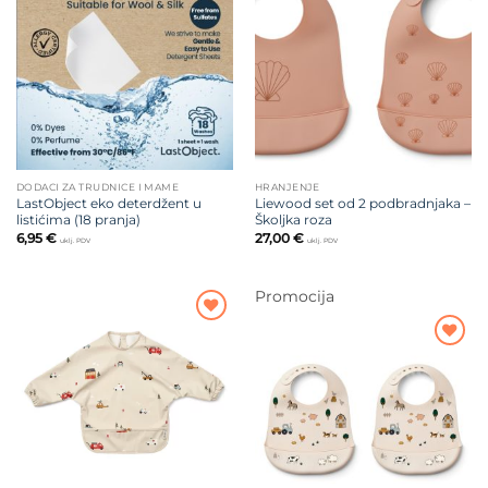
Dodajte
Dodajte
na listu
na listu
želja
želja
DODACI ZA TRUDNICE I MAME
HRANJENJE
LastObject eko deterdžent u
Liewood set od 2 podbradnjaka –
listićima (18 pranja)
Školjka roza
6,95
€
27,00
€
uklj. PDV
uklj. PDV
Promocija
Dodajte
na listu
Dodajte
želja
na listu
želja