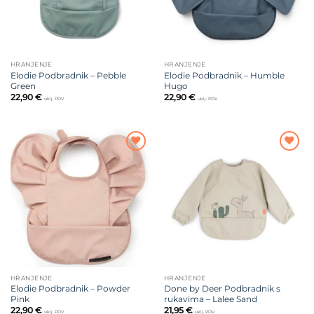
HRANJENJE
HRANJENJE
Elodie Podbradnik – Pebble
Elodie Podbradnik – Humble
Green
Hugo
22,90
€
22,90
€
uklj. PDV
uklj. PDV
Dodajte
Dodajte
na listu
na listu
želja
želja
HRANJENJE
HRANJENJE
Elodie Podbradnik – Powder
Done by Deer Podbradnik s
Pink
rukavima – Lalee Sand
22,90
€
21,95
€
uklj. PDV
uklj. PDV