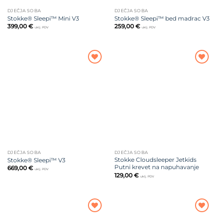
DJEČJA SOBA
DJEČJA SOBA
Stokke® Sleepi™ Mini V3
Stokke® Sleepi™ bed madrac V3
399,00
€
259,00
€
uklj. PDV
uklj. PDV
Dodajte
Dodajte
na listu
na listu
želja
želja
DJEČJA SOBA
DJEČJA SOBA
Stokke Cloudsleeper Jetkids
Stokke® Sleepi™ V3
Putni krevet na napuhavanje
669,00
€
uklj. PDV
129,00
€
uklj. PDV
Dodajte
Dodajte