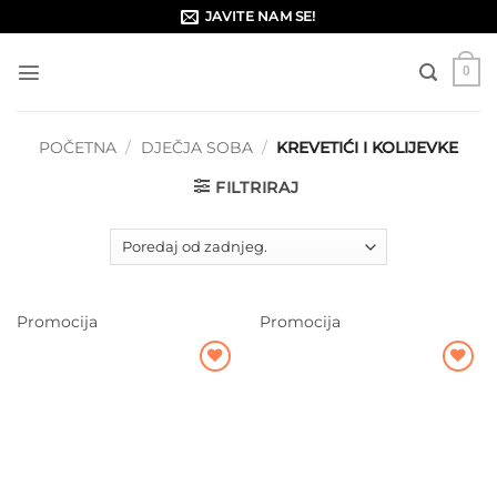
Skip
JAVITE NAM SE!
to
content
0
POČETNA
/
DJEČJA SOBA
/
KREVETIĆI I KOLIJEVKE
FILTRIRAJ
Promocija
Promocija
Dodajte
Dodajte
na listu
na listu
želja
želja