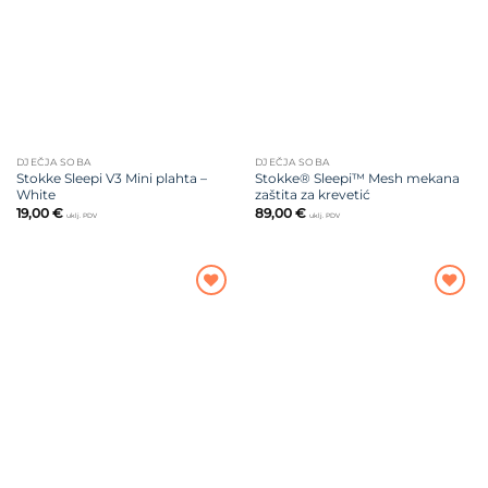
želja
želja
DJEČJA SOBA
DJEČJA SOBA
Stokke Sleepi V3 Mini plahta –
Stokke® Sleepi™ Mesh mekana
White
zaštita za krevetić
19,00
€
89,00
€
uklj. PDV
uklj. PDV
Dodajte
Dodajte
na listu
na listu
želja
želja