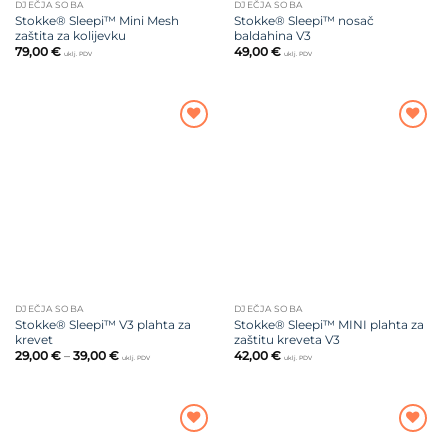
DJEČJA SOBA
DJEČJA SOBA
Stokke® Sleepi™ Mini Mesh
Stokke® Sleepi™ nosač
zaštita za kolijevku
baldahina V3
79,00
€
49,00
€
uklj. PDV
uklj. PDV
Dodajte
Dodajte
na listu
na listu
želja
želja
DJEČJA SOBA
DJEČJA SOBA
Stokke® Sleepi™ V3 plahta za
Stokke® Sleepi™ MINI plahta za
krevet
zaštitu kreveta V3
Raspon
29,00
€
–
39,00
€
42,00
€
uklj. PDV
uklj. PDV
cijena:
od
29,00 €
do
39,00 €
Dodajte
Dodajte