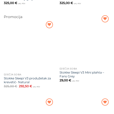
325,00
€
325,00
€
uklj. PDV
uklj. PDV
Promocija
Dodajte
na listu
Dodajte
želja
na listu
želja
DJEČJA SOBA
Stokke Sleepi V3 Mini plahta –
DJEČJA SOBA
Fans Grey
Stokke Sleepi V3 produžetak za
29,00
€
uklj. PDV
krevetić- Natural
Izvorna
Trenutna
325,00
€
292,50
€
uklj. PDV
cijena
cijena
bila
je:
je:
292,50 €.
325,00 €.
Dodajte
Dodajte
na listu
na listu