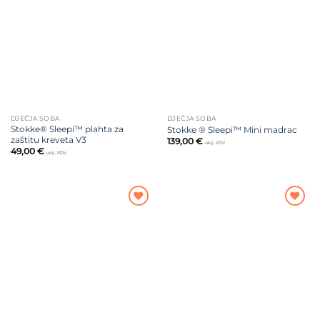
na listu
na listu
želja
želja
DJEČJA SOBA
DJEČJA SOBA
Stokke® Sleepi™ plahta za
Stokke ® Sleepi™ Mini madrac
zaštitu kreveta V3
139,00
€
uklj. PDV
49,00
€
uklj. PDV
Dodajte
Dodajte
na listu
na listu
želja
želja