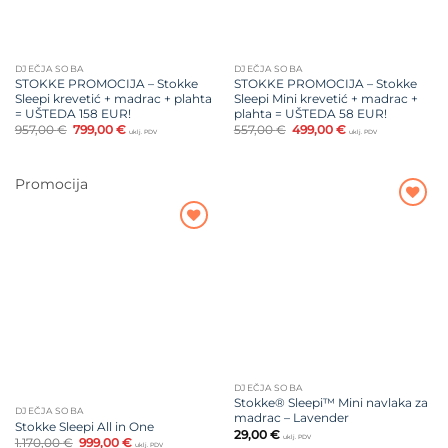
DJEČJA SOBA
DJEČJA SOBA
STOKKE PROMOCIJA – Stokke
STOKKE PROMOCIJA – Stokke
Sleepi krevetić + madrac + plahta
Sleepi Mini krevetić + madrac +
= UŠTEDA 158 EUR!
plahta = UŠTEDA 58 EUR!
Izvorna
Trenutna
Izvorna
Trenutna
957,00
€
799,00
€
557,00
€
499,00
€
uklj. PDV
uklj. PDV
cijena
cijena
cijena
cijena
bila
je:
bila
je:
je:
799,00 €.
je:
499,00 €.
957,00 €.
557,00 €.
Promocija
Dodajte
na listu
Dodajte
želja
na listu
želja
DJEČJA SOBA
Stokke® Sleepi™ Mini navlaka za
DJEČJA SOBA
madrac – Lavender
Stokke Sleepi All in One
29,00
€
uklj. PDV
Izvorna
Trenutna
1.170,00
€
999,00
€
uklj. PDV