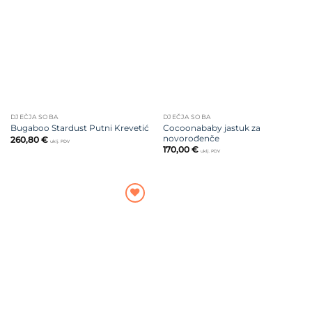
na listu
na listu
želja
želja
DJEČJA SOBA
DJEČJA SOBA
Cocoonababy jastuk za
Bugaboo Stardust Putni Krevetić
novorođenče
260,80
€
uklj. PDV
170,00
€
uklj. PDV
Dodajte
na listu
želja