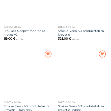
DJEČJA SOBA
DJEČJA SOBA
Stokke® Sleepi™ madrac za
Stokke Sleepi V3 produžetak za
krevet V2
krevetić
119,00
€
325,00
€
uklj. PDV
uklj. PDV
Dodajte
Dodajte
na listu
na listu
želja
želja
DJEČJA SOBA
DJEČJA SOBA
Stokke Sleepi V3 produžetak za
Stokke Sleepi V3 produžetak za
krevetić- Hazy grey
krevetić- White