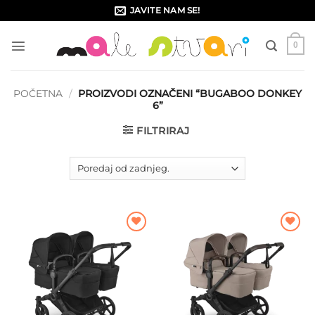
Skip
JAVITE NAM SE!
to
content
0
POČETNA
/
PROIZVODI OZNAČENI “BUGABOO DONKEY
6”
FILTRIRAJ
Dodajte
Dodajte
na listu
na listu
želja
želja