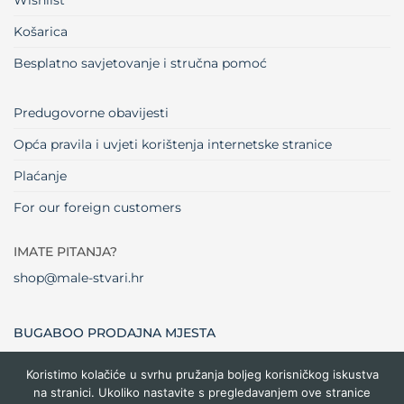
Wishlist
Košarica
Besplatno savjetovanje i stručna pomoć
Predugovorne obavijesti
Opća pravila i uvjeti korištenja internetske stranice
Plaćanje
For our foreign customers
IMATE PITANJA?
shop@male-stvari.hr
BUGABOO PRODAJNA MJESTA
Koristimo kolačiće u svrhu pružanja boljeg korisničkog iskustva
na stranici. Ukoliko nastavite s pregledavanjem ove stranice
Visa
MasterCard
Maestro
Dinners
Credit
Cash
Bank