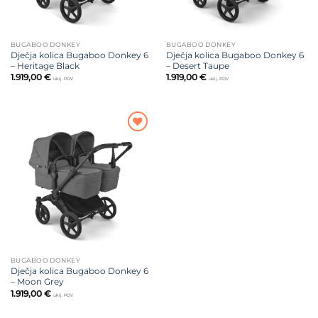
BUGABOO DONKEY
BUGABOO DONKEY
Dječja kolica Bugaboo Donkey 6
Dječja kolica Bugaboo Donkey 6
– Heritage Black
– Desert Taupe
1.919,00
€
1.919,00
€
uklj. PDV
uklj. PDV
Dodajte
na listu
želja
BUGABOO DONKEY
Dječja kolica Bugaboo Donkey 6
– Moon Grey
1.919,00
€
uklj. PDV