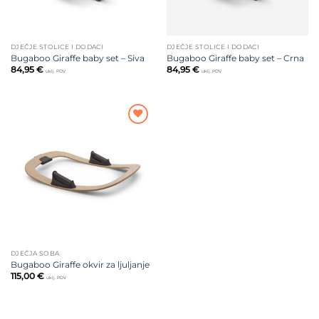
DJEČJE STOLICE I DODACI
DJEČJE STOLICE I DODACI
Bugaboo Giraffe baby set – Siva
Bugaboo Giraffe baby set – Crna
84,95
€
84,95
€
uklj. PDV
uklj. PDV
Dodajte
na listu
želja
DJEČJA SOBA
Bugaboo Giraffe okvir za ljuljanje
115,00
€
uklj. PDV