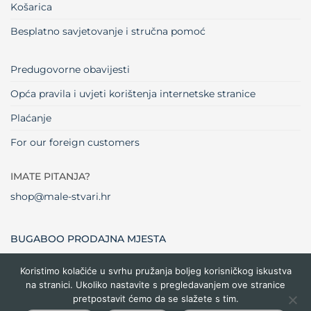
Košarica
Besplatno savjetovanje i stručna pomoć
Predugovorne obavijesti
Opća pravila i uvjeti korištenja internetske stranice
Plaćanje
For our foreign customers
IMATE PITANJA?
shop@male-stvari.hr
BUGABOO PRODAJNA MJESTA
Koristimo kolačiće u svrhu pružanja boljeg korisničkog iskustva
na stranici. Ukoliko nastavite s pregledavanjem ove stranice
Visa
MasterCard
Maestro
Dinners
Credit
Cash
Bank
pretpostavit ćemo da se slažete s tim.
Club
Card
On
Trans