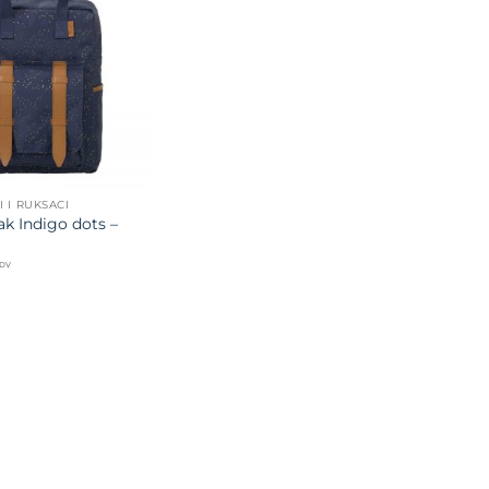
Dodajte
na listu
želja
I I RUKSACI
ak Indigo dots –
PDV