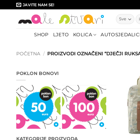
Skip
JAVITE NAM SE!
to
Pr
content
SHOP
LJETO
KOLICA
AUTOSJEDALIC
POČETNA
/
PROIZVODI OZNAČENI “DJEČJI RUKS
POKLON BONOVI
KATEGORIJE PROIZVODA