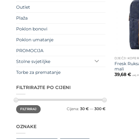
Outlet
Plaža
Poklon bonovi
Poklon umatanje
PROMOCIJA
DJEČJI KOFER
Stolne svjetiljke
Fresk Ruks
mali
Torbe za prematanje
39,68
€
uklj. 
FILTRIRAJTE PO CIJENI
Min
Maks
Cijena:
30 €
—
300 €
FILTRIRAJ
cijena
cijena
OZNAKE