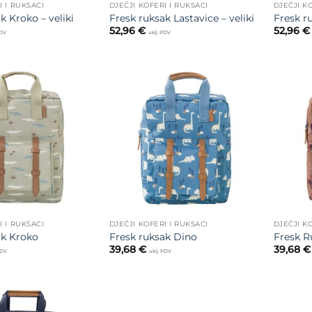
I I RUKSACI
DJEČJI KOFERI I RUKSACI
DJEČJI K
k Kroko – veliki
Fresk ruksak Lastavice – veliki
Fresk ru
52,96
€
52,96
€
PDV
uklj. PDV
Dodajte
Dodajte
na listu
na listu
želja
želja
I I RUKSACI
DJEČJI KOFERI I RUKSACI
DJEČJI K
ak Kroko
Fresk ruksak Dino
Fresk R
39,68
€
39,68
€
PDV
uklj. PDV