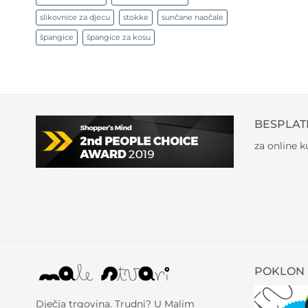
slikovnice za djecu
stokke
sunčane naočale
špangice
špangice za kosu
BESPLAT
za online 
POKLON 
Dječja trgovina. Trudni? U Malim