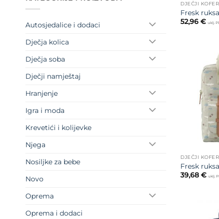
DJEČJI KOFER
Fresk ruksa
52,96
€
Autosjedalice i dodaci
uklj. 
Dječja kolica
Dječja soba
Dječji namještaj
Hranjenje
Igra i moda
Krevetići i kolijevke
Njega
DJEČJI KOFER
Nosiljke za bebe
Fresk ruks
39,68
€
uklj. 
Novo
Oprema
Oprema i dodaci