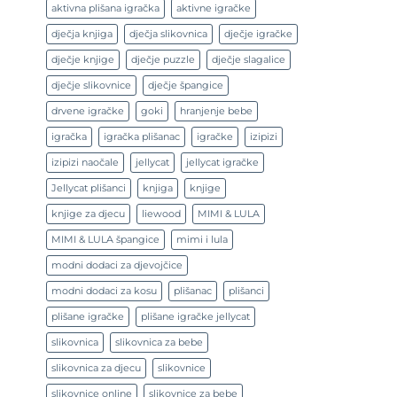
aktivna plišana igračka
aktivne igračke
dječja knjiga
dječja slikovnica
dječje igračke
dječje knjige
dječje puzzle
dječje slagalice
dječje slikovnice
dječje špangice
drvene igračke
goki
hranjenje bebe
igračka
igračka plišanac
igračke
izipizi
izipizi naočale
jellycat
jellycat igračke
Jellycat plišanci
knjiga
knjige
knjige za djecu
liewood
MIMI & LULA
MIMI & LULA špangice
mimi i lula
modni dodaci za djevojčice
modni dodaci za kosu
plišanac
plišanci
plišane igračke
plišane igračke jellycat
slikovnica
slikovnica za bebe
slikovnica za djecu
slikovnice
slikovnice online
slikovnice za bebe