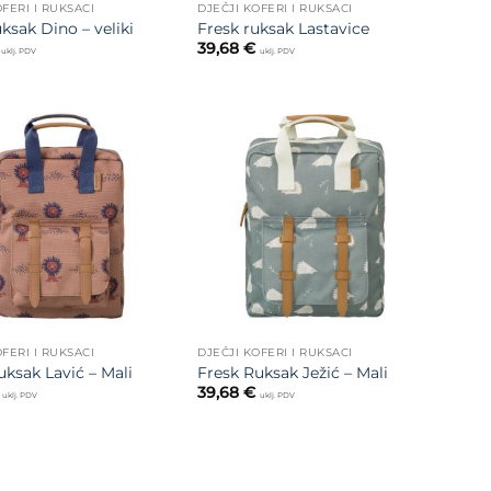
OFERI I RUKSACI
DJEČJI KOFERI I RUKSACI
ksak Dino – veliki
Fresk ruksak Lastavice
39,68
€
uklj. PDV
uklj. PDV
Dodajte
Dodajte
na listu
na listu
želja
želja
OFERI I RUKSACI
DJEČJI KOFERI I RUKSACI
uksak Lavić – Mali
Fresk Ruksak Ježić – Mali
39,68
€
uklj. PDV
uklj. PDV