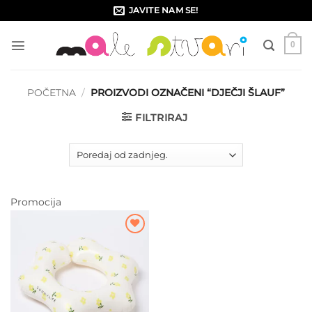
Skip
JAVITE NAM SE!
to
content
0
POČETNA
/
PROIZVODI OZNAČENI “DJEČJI ŠLAUF”
FILTRIRAJ
Promocija
Dodajte
na listu
želja