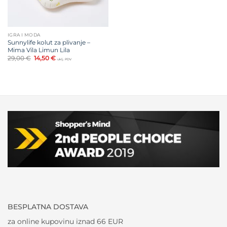
IGRA I MODA
Sunnylife kolut za plivanje –
Mima Vila Limun Lila
Izvorna
Trenutna
29,00
€
14,50
€
uklj. PDV
cijena
cijena
bila
je:
je:
14,50 €.
29,00 €.
BESPLATNA DOSTAVA
za online kupovinu iznad 66 EUR