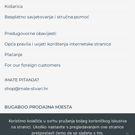
Košarica
Besplatno savjetovanje i stručna pomoć
Predugovorne obavijesti
Opća pravila i uvjeti korištenja internetske stranice
Plaćanje
For our foreign customers
IMATE PITANJA?
shop@male-stvari.hr
BUGABOO PRODAJNA MJESTA
Koristimo kolačiće u svrhu pružanja boljeg korisničkog iskustva
na stranici. Ukoliko nastavite s pregledavanjem ove stranice
Visa
MasterCard
Maestro
Dinners
Credit
Cash
Bank
pretpostavit ćemo da se slažete s tim.
Club
Card
On
Trans