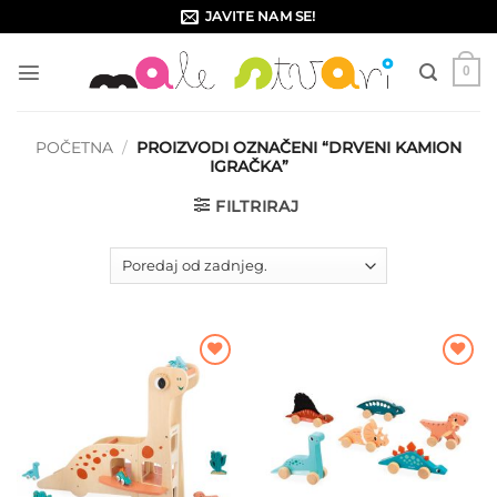
Skip
JAVITE NAM SE!
to
content
0
POČETNA
/
PROIZVODI OZNAČENI “DRVENI KAMION
IGRAČKA”
FILTRIRAJ
Dodajte
Dodajte
na listu
na listu
želja
želja