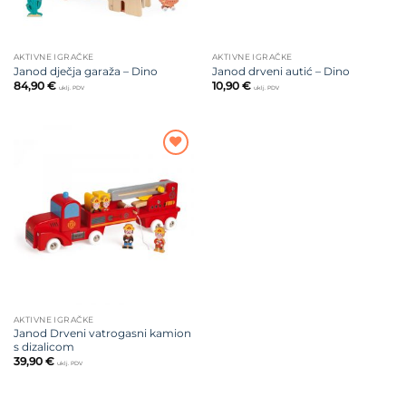
AKTIVNE IGRAČKE
AKTIVNE IGRAČKE
Janod dječja garaža – Dino
Janod drveni autić – Dino
84,90
€
10,90
€
uklj. PDV
uklj. PDV
Dodajte
na listu
želja
AKTIVNE IGRAČKE
Janod Drveni vatrogasni kamion
s dizalicom
39,90
€
uklj. PDV