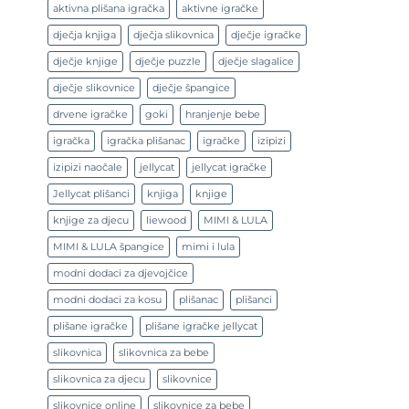
aktivna plišana igračka
aktivne igračke
dječja knjiga
dječja slikovnica
dječje igračke
dječje knjige
dječje puzzle
dječje slagalice
dječje slikovnice
dječje špangice
drvene igračke
goki
hranjenje bebe
igračka
igračka plišanac
igračke
izipizi
izipizi naočale
jellycat
jellycat igračke
Jellycat plišanci
knjiga
knjige
knjige za djecu
liewood
MIMI & LULA
MIMI & LULA špangice
mimi i lula
modni dodaci za djevojčice
modni dodaci za kosu
plišanac
plišanci
plišane igračke
plišane igračke jellycat
slikovnica
slikovnica za bebe
slikovnica za djecu
slikovnice
slikovnice online
slikovnice za bebe