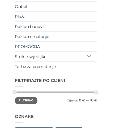
Outlet
Plaža
Poklon bonovi
Poklon umatanje
PROMOCIJA
Stolne svjetiljke
Torbe za prematanje
FILTRIRAJTE PO CIJENI
Min
Maks
Cijena:
0 €
—
10 €
FILTRIRAJ
cijena
cijena
OZNAKE