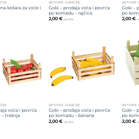
AČKE
AKTIVNE IGRAČKE
AKTIVNE 
na košara za voće i
Goki – prodaja voća i povrća
Goki – 
po komadu – rajčica
po kom
2,00
€
2,00
€
V
uklj. PDV
uk
Dodajte
Dodajte
na listu
na listu
želja
želja
AČKE
AKTIVNE IGRAČKE
AKTIVNE 
aja voća i povrća
Goki – prodaja voća i povrća
Goki – 
– trešnja
po komadu – banana
po koma
2,00
€
2,00
€
V
uklj. PDV
uk