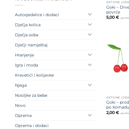
AKTIVNE IGR
Goki – Drve
povrće
Autosjedalice i dodaci
5,00
€
uklj. PD
Dječja kolica
Dječja soba
Dječji namještaj
Hranjenje
Igra i moda
Krevetići i kolijevke
Njega
Nosiljke za bebe
AKTIVNE IGR
Goki – prod
Novo
po komadu 
2,00
€
uklj. PD
Oprema
Oprema i dodaci