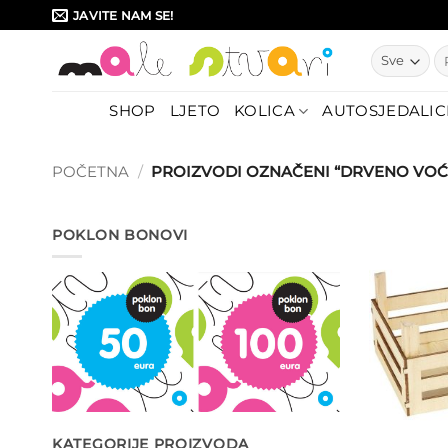
Skip
JAVITE NAM SE!
to
Pr
content
SHOP
LJETO
KOLICA
AUTOSJEDALIC
POČETNA
/
PROIZVODI OZNAČENI “DRVENO VOĆ
POKLON BONOVI
KATEGORIJE PROIZVODA