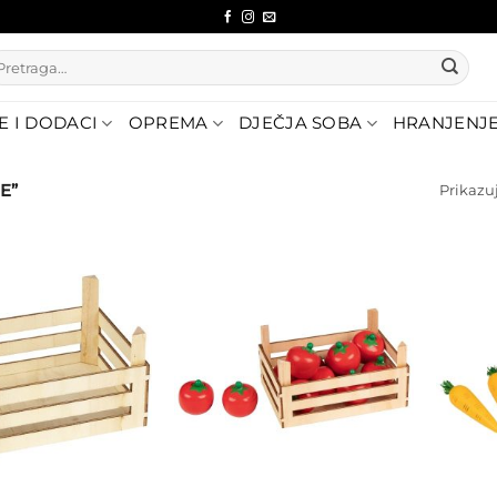
etraži:
E I DODACI
OPREMA
DJEČJA SOBA
HRANJENJ
E”
Prikazuj
Dodajte
Dodajte
na listu
na listu
želja
želja