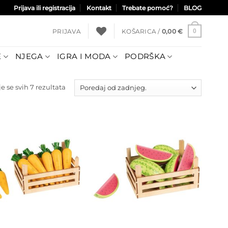
Prijava ili registracija
Kontakt
Trebate pomoć?
BLOG
PRIJAVA
KOŠARICA /
0,00
€
0
E
NJEGA
IGRA I MODA
PODRŠKA
Poredano
e se svih 7 rezultata
po
najnovijem
Dodajte
Dodajte
na listu
na listu
želja
želja