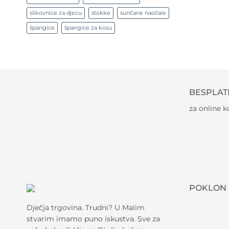
slikovnice za djecu
stokke
sunčane naočale
špangice
špangice za kosu
BESPLAT
za online 
POKLON 
Dječja trgovina. Trudni? U Malim
stvarim imamo puno iskustva. Sve za