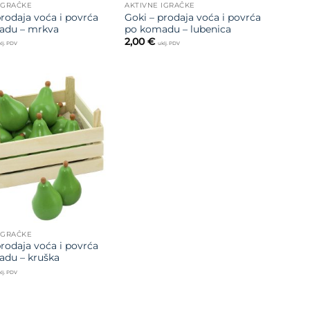
IGRAČKE
AKTIVNE IGRAČKE
prodaja voća i povrća
Goki – prodaja voća i povrća
adu – mrkva
po komadu – lubenica
2,00
€
lj. PDV
uklj. PDV
Dodajte
na listu
želja
IGRAČKE
prodaja voća i povrća
du – kruška
lj. PDV