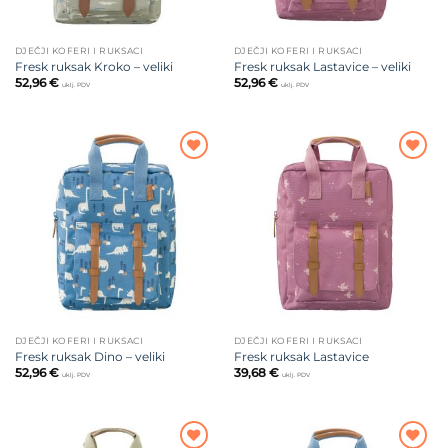
DJEČJI KOFERI I RUKSACI
DJEČJI KOFERI I RUKSACI
Fresk ruksak Kroko – veliki
Fresk ruksak Lastavice – veliki
52,96
€
52,96
€
uklj. PDV
uklj. PDV
Dodajte
Dodajte
na listu
na listu
želja
želja
DJEČJI KOFERI I RUKSACI
DJEČJI KOFERI I RUKSACI
Fresk ruksak Dino – veliki
Fresk ruksak Lastavice
52,96
€
39,68
€
uklj. PDV
uklj. PDV