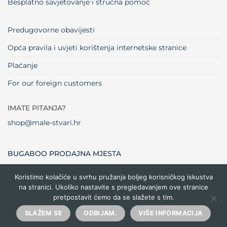
Besplatno savjetovanje i stručna pomoć
Predugovorne obavijesti
Opća pravila i uvjeti korištenja internetske stranice
Plaćanje
For our foreign customers
IMATE PITANJA?
shop@male-stvari.hr
BUGABOO PRODAJNA MJESTA
Koristimo kolačiće u svrhu pružanja boljeg korisničkog iskustva
na stranici. Ukoliko nastavite s pregledavanjem ove stranice
Visa
MasterCard
Maestro
Dinners
Credit
Cash
Bank
pretpostavit ćemo da se slažete s tim.
Club
Card
On
Trans
Delivery
Copyright 2026 ©
Male stvari
SLAŽEM SE
ODBIJAM.
VIŠE INFORMACIJA