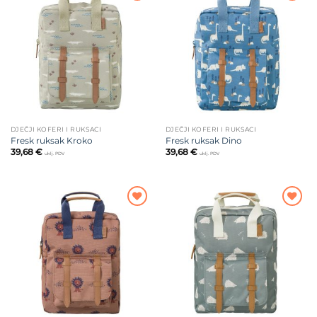
Dodajte
Dodajte
na listu
na listu
želja
želja
DJEČJI KOFERI I RUKSACI
DJEČJI KOFERI I RUKSACI
Fresk ruksak Kroko
Fresk ruksak Dino
39,68
€
39,68
€
uklj. PDV
uklj. PDV
Dodajte
Dodajte
na listu
na listu
želja
želja