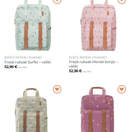
Dodajte
Dodajte
na listu
na listu
želja
želja
DJEČJI KOFERI I RUKSACI
DJEČJI KOFERI I RUKSACI
Fresk ruksak Morski konjic –
Fresk ruksak Surfer – veliki
veliki
52,96
€
uklj. PDV
52,96
€
uklj. PDV
Dodajte
Dodajte
na listu
na listu
želja
želja