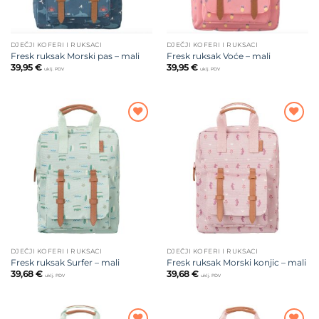
DJEČJI KOFERI I RUKSACI
DJEČJI KOFERI I RUKSACI
Fresk ruksak Morski pas – mali
Fresk ruksak Voće – mali
39,95
€
39,95
€
uklj. PDV
uklj. PDV
Dodajte
Dodajte
na listu
na listu
želja
želja
DJEČJI KOFERI I RUKSACI
DJEČJI KOFERI I RUKSACI
Fresk ruksak Surfer – mali
Fresk ruksak Morski konjic – mali
39,68
€
39,68
€
uklj. PDV
uklj. PDV