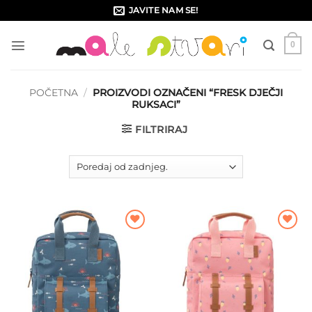
Skip
JAVITE NAM SE!
to
content
0
POČETNA
/
PROIZVODI OZNAČENI “FRESK DJEČJI
RUKSACI”
FILTRIRAJ
Dodajte
Dodajte
na listu
na listu
želja
želja