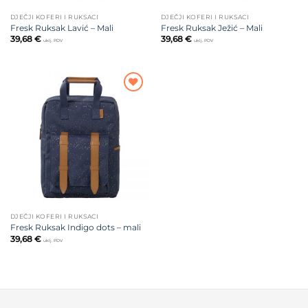
DJEČJI KOFERI I RUKSACI
DJEČJI KOFERI I RUKSACI
Fresk Ruksak Lavić – Mali
Fresk Ruksak Ježić – Mali
39,68
€
39,68
€
uklj. PDV
uklj. PDV
Dodajte
na listu
želja
DJEČJI KOFERI I RUKSACI
Fresk Ruksak Indigo dots – mali
39,68
€
uklj. PDV