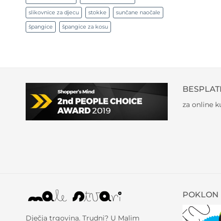
slikovnice za djecu
stokke
sunčane naočale
špangice
špangice za kosu
BESPLAT
za online 
POKLON 
Dječja trgovina. Trudni? U Malim