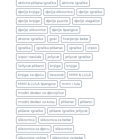
aktivna plišana igračka
aktivne igračke
dječja knjiga
dječja slikovnica
dječje igračke
dječje knjige
dječje puzzle
dječje slagalice
dječje slikovnice
dječje špangice
drvene igračke
goki
hranjenje bebe
igračka
igračka plišanac
igračke
izipizi
izipizi naočale
jellycat
jellycat igračke
Jellycat plišanci
knjiga
knjige
knjige za djecu
liewood
MIMI & LULA
MIMI & LULA špangice
mimi i lula
modni dodaci za djevojčice
modni dodaci za kosu
plišanac
plišanci
plišane igračke
plišane igračke jellycat
slikovnica
slikovnica za bebe
slikovnica za djecu
slikovnice
slikovnice online
slikovnice za bebe