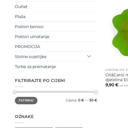
Outlet
Plaža
Poklon bonovi
Poklon umatanje
PROMOCIJA
Stolne svjetiljke
Torbe za prematanje
GRICKALICE Z
Oli&Carol m
djetelina El
FILTRIRAJTE PO CIJENI
9,90
€
uklj. PD
Min
Maks
Cijena:
0 €
—
30 €
FILTRIRAJ
cijena
cijena
OZNAKE