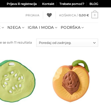
Prijava ili registracija
Kontakt
Trebate pomoć?
BLOG
PRIJAVA
KOŠARICA /
0,00
€
0
E
NJEGA
IGRA I MODA
PODRŠKA
Poredano
e se svih 11 rezultata
po
najnovijem
Dodajte
Dodajte
na listu
na listu
želja
želja