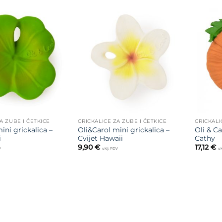
Dodajte
Dodajte
na listu
na listu
želja
želja
A ZUBE I ČETKICE
GRICKALICE ZA ZUBE I ČETKICE
GRICKALI
ini grickalica –
Oli&Carol mini grickalica –
Oli & C
i
Cvijet Hawaii
Cathy
9,90
€
17,12
€
V
uklj. PDV
uk