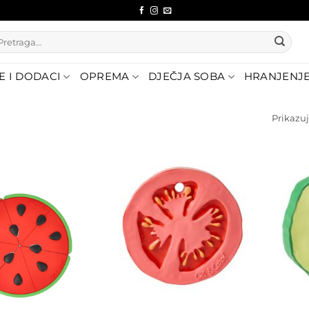
etraži:
E I DODACI
OPREMA
DJEČJA SOBA
HRANJENJ
Prikazuj
Dodajte
na listu
Dodajte
želja
na listu
želja