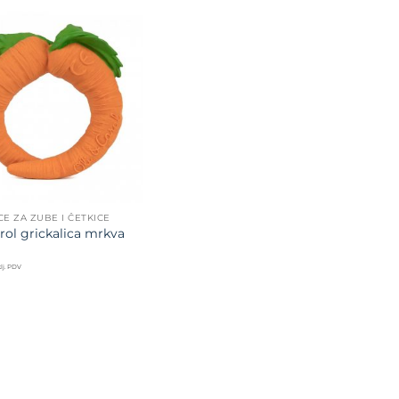
Dodajte
na listu
želja
CE ZA ZUBE I ČETKICE
arol grickalica mrkva
lj. PDV