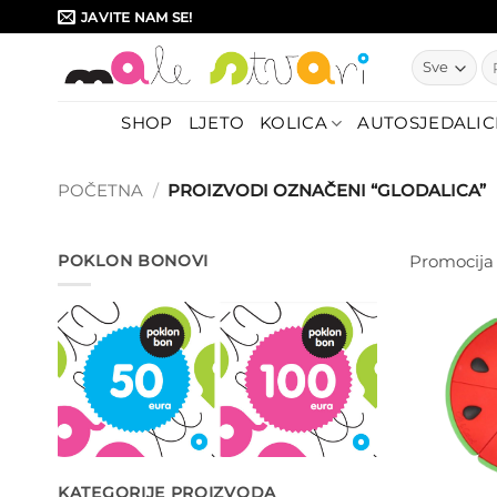
Skip
JAVITE NAM SE!
to
Pr
content
SHOP
LJETO
KOLICA
AUTOSJEDALIC
POČETNA
/
PROIZVODI OZNAČENI “GLODALICA”
POKLON BONOVI
Promocija
KATEGORIJE PROIZVODA