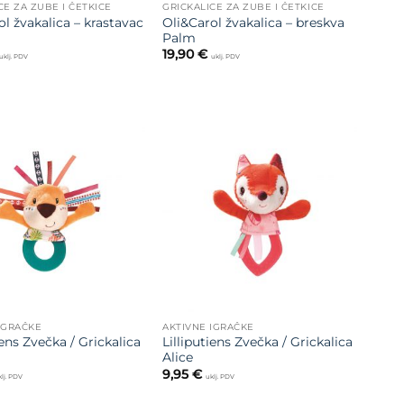
CE ZA ZUBE I ČETKICE
GRICKALICE ZA ZUBE I ČETKICE
l žvakalica – krastavac
Oli&Carol žvakalica – breskva
Palm
19,90
€
uklj. PDV
uklj. PDV
Dodajte
Dodajte
na listu
na listu
želja
želja
IGRAČKE
AKTIVNE IGRAČKE
iens Zvečka / Grickalica
Lilliputiens Zvečka / Grickalica
Alice
9,95
€
lj. PDV
uklj. PDV