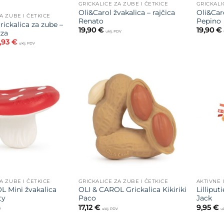
GRICKALICE ZA ZUBE I ČETKICE
GRICKALI
Oli&Carol žvakalica – rajčica
Oli&Caro
A ZUBE I ČETKICE
Renato
Pepino
rickalica za zube –
19,90
€
19,90
€
zza
uklj. PDV
vorna
Trenutna
,93
€
uklj. PDV
jena
cijena
la
je:
20,93 €.
,90 €.
Dodajte
Dodajte
na listu
na listu
želja
želja
A ZUBE I ČETKICE
GRICKALICE ZA ZUBE I ČETKICE
AKTIVNE 
L Mini žvakalica
OLI & CAROL Grickalica Kikiriki
Lilliput
ty
Paco
Jack
17,12
€
9,95
€
V
uklj. PDV
uk