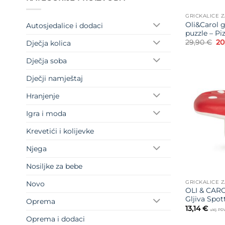
GRICKALICE Z
Oli&Carol g
Autosjedalice i dodaci
puzzle – Pi
Iz
29,90
€
20
Dječja kolica
ci
bi
Dječja soba
je:
29
Dječji namještaj
Hranjenje
Igra i moda
Krevetići i kolijevke
Njega
Nosiljke za bebe
GRICKALICE Z
Novo
OLI & CARO
Gljiva Spot
Oprema
13,14
€
uklj. PD
Oprema i dodaci