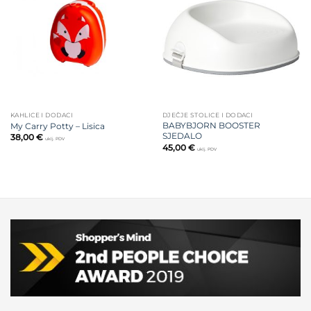
na listu
na listu
želja
želja
KAHLICE I DODACI
DJEČJE STOLICE I DODACI
BABYBJORN BOOSTER
My Carry Potty – Lisica
SJEDALO
38,00
€
uklj. PDV
45,00
€
uklj. PDV