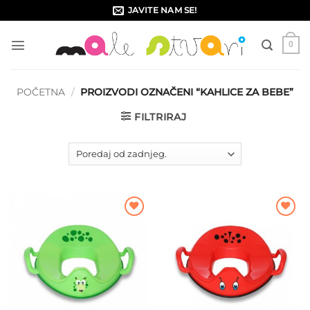
Skip
JAVITE NAM SE!
to
content
0
POČETNA
/
PROIZVODI OZNAČENI “KAHLICE ZA BEBE”
FILTRIRAJ
Dodajte
Dodajte
na listu
na listu
želja
želja