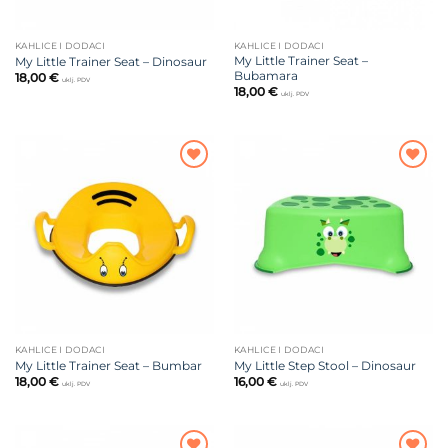
KAHLICE I DODACI
KAHLICE I DODACI
My Little Trainer Seat –
My Little Trainer Seat – Dinosaur
Bubamara
18,00
€
uklj. PDV
18,00
€
uklj. PDV
Dodajte
Dodajte
na listu
na listu
želja
želja
KAHLICE I DODACI
KAHLICE I DODACI
My Little Trainer Seat – Bumbar
My Little Step Stool – Dinosaur
18,00
€
16,00
€
uklj. PDV
uklj. PDV