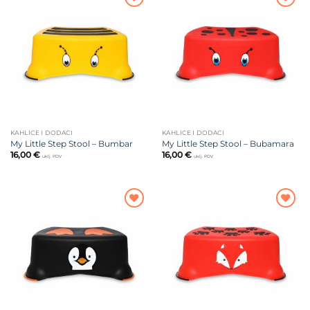
Dodajte
Dodajte
na listu
na listu
želja
želja
KAHLICE I DODACI
KAHLICE I DODACI
My Little Step Stool – Bumbar
My Little Step Stool – Bubamara
16,00
€
16,00
€
uklj. PDV
uklj. PDV
Dodajte
Dodajte
na listu
na listu
želja
želja