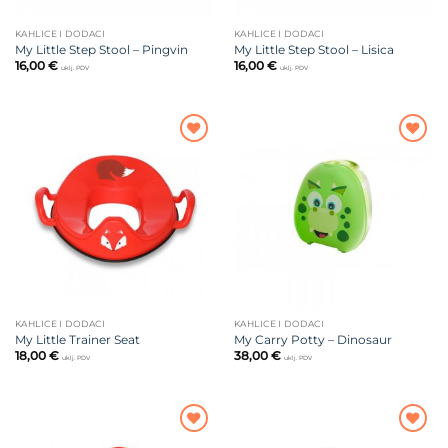
KAHLICE I DODACI
KAHLICE I DODACI
My Little Step Stool – Pingvin
My Little Step Stool – Lisica
16,00
€
16,00
€
uklj. PDV
uklj. PDV
Dodajte
Dodajte
na listu
na listu
želja
želja
KAHLICE I DODACI
KAHLICE I DODACI
My Little Trainer Seat
My Carry Potty – Dinosaur
18,00
€
38,00
€
uklj. PDV
uklj. PDV
Dodajte
Dodajte