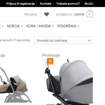
Prijava ili registracija
Kontakt
Trebate pomoć?
BLOG
PRIJAVA
KOŠARICA /
0,00
€
0
E
NJEGA
IGRA I MODA
PODRŠKA
Poredano
e se svih 11 rezultata
po
najnovijem
ija
Promocija
Dodajte
Dodajte
na listu
na listu
želja
želja