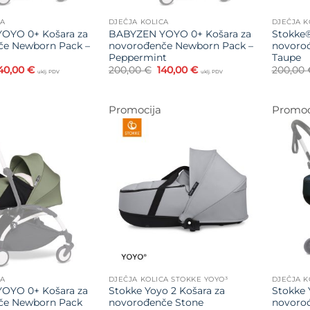
CA
DJEČJA KOLICA
DJEČJA K
OYO 0+ Košara za
BABYZEN YOYO 0+ Košara za
Stokke
če Newborn Pack –
novorođenče Newborn Pack –
novoro
Peppermint
Taupe
zvorna
Trenutna
Izvorna
Trenutna
40,00
€
200,00
€
140,00
€
200,00
uklj. PDV
uklj. PDV
ijena
cijena
cijena
cijena
ila
je:
bila
je:
e:
140,00 €.
je:
140,00 €.
00,00 €.
200,00 €.
Promocija
Promoc
Dodajte
Dodajte
na listu
na listu
želja
želja
CA
DJEČJA KOLICA STOKKE YOYO³
DJEČJA K
OYO 0+ Košara za
Stokke Yoyo 2 Košara za
Stokke 
če Newborn Pack
novorođenče Stone
novoro