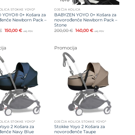
OLICA STOKKE YOYO³
DJEČJA KOLICA
® YOYO® 0+ Košara za
BABYZEN YOYO 0+ Košara za
đenče Newborn Pack –
novorođenče Newborn Pack –
Stone
Izvorna
Trenutna
Izvorna
Trenutna
€
150,00
€
200,00
€
140,00
€
uklj. PDV
uklj. PDV
cijena
cijena
cijena
cijena
bila
je:
bila
je:
je:
150,00 €.
je:
140,00 €.
200,00 €.
200,00 €.
ija
Promocija
Dodajte
Dodajte
na listu
na listu
želja
želja
OLICA STOKKE YOYO³
DJEČJA KOLICA STOKKE YOYO³
Yoyo 2 Košara za
Stokke Yoyo 2 Košara za
đenče Navy Blue
novorođenče Taupe