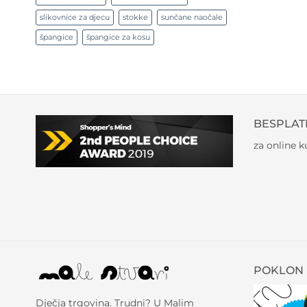
slikovnice za djecu
stokke
sunčane naočale
špangice
špangice za kosu
BESPLAT
za online 
POKLON 
Dječja trgovina. Trudni? U Malim