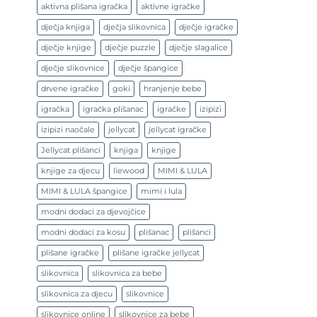
aktivna plišana igračka
aktivne igračke
dječja knjiga
dječja slikovnica
dječje igračke
dječje knjige
dječje puzzle
dječje slagalice
dječje slikovnice
dječje špangice
drvene igračke
goki
hranjenje bebe
igračka
igračka plišanac
igračke
izipizi
izipizi naočale
jellycat
jellycat igračke
Jellycat plišanci
knjiga
knjige
knjige za djecu
liewood
MIMI & LULA
MIMI & LULA špangice
mimi i lula
modni dodaci za djevojčice
modni dodaci za kosu
plišanac
plišanci
plišane igračke
plišane igračke jellycat
slikovnica
slikovnica za bebe
slikovnica za djecu
slikovnice
slikovnice online
slikovnice za bebe