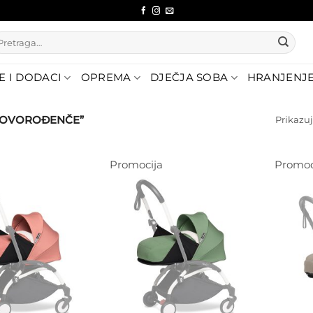
etraži:
E I DODACI
OPREMA
DJEČJA SOBA
HRANJENJ
NOVOROĐENČE”
Prikazuj
Promocija
Promoc
Dodajte
Dodajte
na listu
na listu
želja
želja