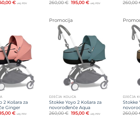
zvorna
Trenutna
Izvorna
Trenutna
40,00
€
260,00
€
195,00
€
260,00
uklj. PDV
uklj. PDV
ijena
cijena
cijena
cijena
ila
je:
bila
je:
e:
140,00 €.
je:
195,00 €.
00,00 €.
260,00 €.
Promocija
Promoc
Dodajte
Dodajte
na listu
na listu
želja
želja
CA
DJEČJA KOLICA
DJEČJA K
o 2 Košara za
Stokke Yoyo 2 Košara za
Stokke 
če Ginger
novorođenče Aqua
novorođ
zvorna
Trenutna
Izvorna
Trenutna
95,00
€
260,00
€
195,00
€
260,00
uklj. PDV
uklj. PDV
ijena
cijena
cijena
cijena
ila
je:
bila
je:
e:
195,00 €.
je:
195,00 €.
60,00 €.
260,00 €.