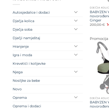
DJEČJA KOLI
BABYZEN Y
Autosjedalice i dodaci
novorođen
Ginger
Dječja kolica
I
200,00
€
1
c
Dječja soba
b
j
2
Dječji namještaj
Promocija
Hranjenje
Igra i moda
Krevetići i kolijevke
Njega
Nosiljke za bebe
Novo
Oprema
DJEČJA KOLI
BABYZEN Y
Oprema i dodaci
novorođen