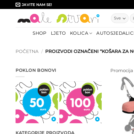
Skip
JAVITE NAM SE!
to
Pr
content
SHOP
LJETO
KOLICA
AUTOSJEDALIC
POČETNA
/
PROIZVODI OZNAČENI “KOŠARA ZA 
POKLON BONOVI
Promocija
KATEGORIJE PROIZVODA