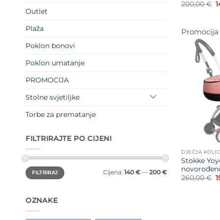
I
200,00
€
1
c
Outlet
b
j
Plaža
2
Promocija
Poklon bonovi
Poklon umatanje
PROMOCIJA
Stolne svjetiljke
Torbe za prematanje
FILTRIRAJTE PO CIJENI
DJEČJA KOLI
Stokke Yoy
novorođen
Min
Maks
Cijena:
140 €
—
200 €
FILTRIRAJ
cijena
cijena
I
260,00
€
1
c
b
j
OZNAKE
2