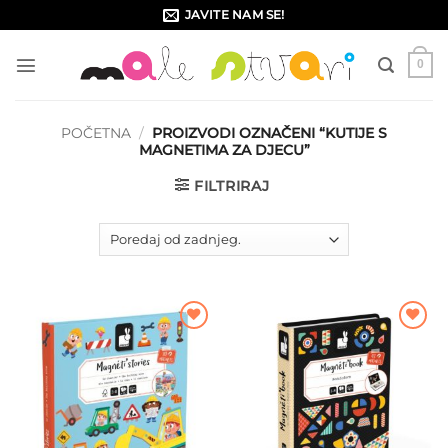
Skip
JAVITE NAM SE!
to
content
0
POČETNA
/
PROIZVODI OZNAČENI “KUTIJE S
MAGNETIMA ZA DJECU”
FILTRIRAJ
Dodajte
Dodajte
na listu
na listu
želja
želja