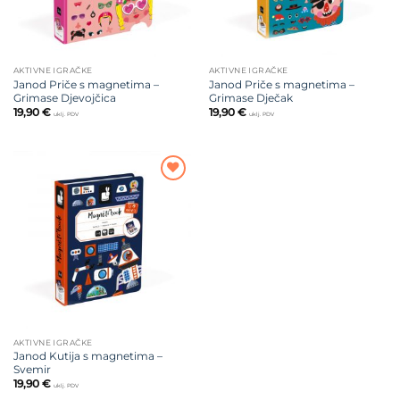
AKTIVNE IGRAČKE
AKTIVNE IGRAČKE
Janod Priče s magnetima –
Janod Priče s magnetima –
Grimase Djevojčica
Grimase Dječak
19,90
€
19,90
€
uklj. PDV
uklj. PDV
Dodajte
na listu
želja
AKTIVNE IGRAČKE
Janod Kutija s magnetima –
Svemir
19,90
€
uklj. PDV