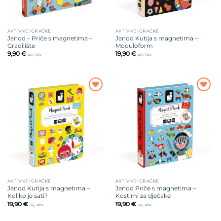
AKTIVNE IGRAČKE
AKTIVNE IGRAČKE
Janod – Priče s magnetima –
Janod Kutija s magnetima –
Gradilište
Moduloform
9,90
€
19,90
€
uklj. PDV
uklj. PDV
Dodajte
Dodajte
na listu
na listu
želja
želja
AKTIVNE IGRAČKE
AKTIVNE IGRAČKE
Janod Kutija s magnetima –
Janod Priče s magnetima –
Koliko je sati?
Kostimi za dječake
19,90
€
19,90
€
uklj. PDV
uklj. PDV