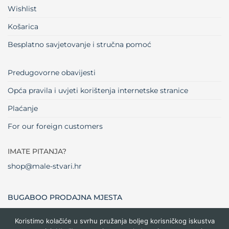
Wishlist
Košarica
Besplatno savjetovanje i stručna pomoć
Predugovorne obavijesti
Opća pravila i uvjeti korištenja internetske stranice
Plaćanje
For our foreign customers
IMATE PITANJA?
shop@male-stvari.hr
BUGABOO PRODAJNA MJESTA
Koristimo kolačiće u svrhu pružanja boljeg korisničkog iskustva