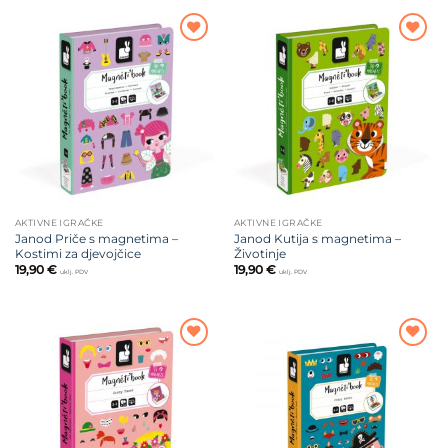
Dodajte
Dodajte
na listu
na listu
želja
želja
AKTIVNE IGRAČKE
AKTIVNE IGRAČKE
Janod Priče s magnetima –
Janod Kutija s magnetima –
Kostimi za djevojčice
Životinje
19,90
€
19,90
€
uklj. PDV
uklj. PDV
Dodajte
Dodajte
na listu
na listu
želja
želja