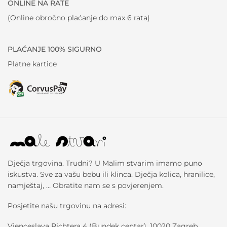
ONLINE NA RATE
(Online obročno plaćanje do max 6 rata)
PLAĆANJE 100% SIGURNO
Platne kartice
Dječja trgovina. Trudni? U Malim stvarim imamo puno
iskustva. Sve za vašu bebu ili klinca. Dječja kolica, hranilice,
namještaj, … Obratite nam se s povjerenjem.
Posjetite našu trgovinu na adresi:
Vjenceslava Richtera 4 (Bundek centar), 10020 Zagreb