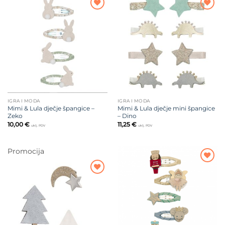
Dodajte
Dodajte
na listu
na listu
želja
želja
IGRA I MODA
IGRA I MODA
Mimi & Lula dječje špangice –
Mimi & Lula dječje mini špangice
Zeko
– Dino
10,00
€
11,25
€
uklj. PDV
uklj. PDV
Promocija
Dodajte
na listu
Dodajte
želja
na listu
želja