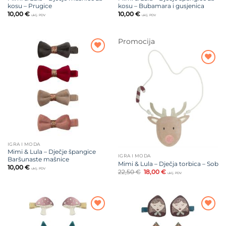
kosu – Prugice
kosu – Bubamara i gusjenica
10,00
€
10,00
€
uklj. PDV
uklj. PDV
Promocija
Dodajte
na listu
Dodajte
želja
na listu
želja
IGRA I MODA
Mimi & Lula – Dječje špangice
IGRA I MODA
Baršunaste mašnice
Mimi & Lula – Dječja torbica – Sob
10,00
€
uklj. PDV
Izvorna
Trenutna
22,50
€
18,00
€
uklj. PDV
cijena
cijena
bila
je:
je:
18,00 €.
22,50 €.
Dodajte
Dodajte
na listu
na listu