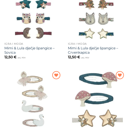
želja
želja
IGRA I MODA
IGRA I MODA
Mimi & Lula dječje špangice –
Mimi & Lula dječje špangice –
Sovica
Crvenkapica
12,50
€
12,50
€
uklj. PDV
uklj. PDV
Dodajte
Dodajte
na listu
na listu
želja
želja