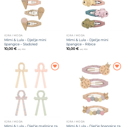
IGRA I MODA
IGRA I MODA
Mimi & Lula – Dječje mini
Mimi & Lula – Dječje mini
špangice – Sladoled
špangice – Ribice
10,00
€
10,00
€
uklj. PDV
uklj. PDV
Dodajte
Dodajte
na listu
na listu
želja
želja
IGRA I MODA
IGRA I MODA
Mimi & Lula – Dječje mašnice za
Mimi & Lula – Dječje špangice za