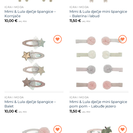
IGRA I MODA
IGRA I MODA
Mimi & Lula dječje špangice –
Mimi & Lula dječje mini špangice
Kornjače
– Balerina i labud
10,00
€
11,50
€
uklj. PDV
uklj. PDV
Dodajte
Dodajte
na listu
na listu
želja
želja
IGRA I MODA
IGRA I MODA
Mimi & Lula dječje špangice –
Mimi & Lula dječje mini špangice
Balet
pom pom – Labuđe jezero
10,00
€
11,50
€
uklj. PDV
uklj. PDV