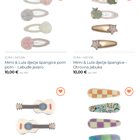
Dodajte
Dodajte
na listu
na listu
želja
želja
IGRA I MODA
IGRA I MODA
Mimi & Lula dječje špangice pom
Mimi & Lula dječje špangice –
pom – Labuđe jezero
Otrovna jabuka
10,00
€
10,00
€
uklj. PDV
uklj. PDV
Dodajte
Dodajte
na listu
na listu
želja
želja