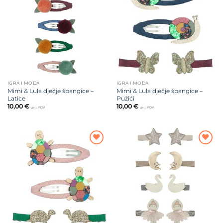
na listu
na listu
želja
želja
IGRA I MODA
IGRA I MODA
Mimi & Lula dječje špangice –
Mimi & Lula dječje špangice –
Latice
Pužići
10,00
€
10,00
€
uklj. PDV
uklj. PDV
Dodajte
Dodajte
na listu
na listu
želja
želja