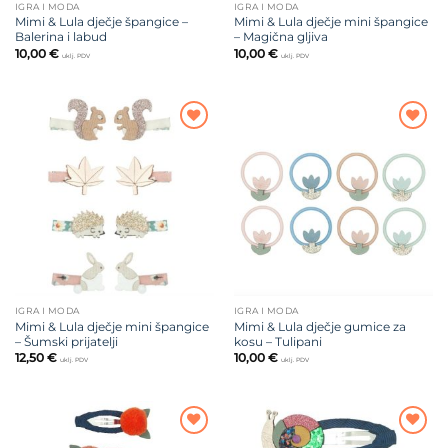
IGRA I MODA
IGRA I MODA
Mimi & Lula dječje špangice –
Mimi & Lula dječje mini špangice
Balerina i labud
– Magična gljiva
10,00
€
10,00
€
uklj. PDV
uklj. PDV
Dodajte
Dodajte
na listu
na listu
želja
želja
IGRA I MODA
IGRA I MODA
Mimi & Lula dječje mini špangice
Mimi & Lula dječje gumice za
– Šumski prijatelji
kosu – Tulipani
12,50
€
10,00
€
uklj. PDV
uklj. PDV
Dodajte
Dodajte