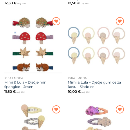
12,50
€
12,50
€
uklj. PDV
uklj. PDV
Dodajte
Dodajte
na listu
na listu
želja
želja
IGRA I MODA
IGRA I MODA
Mimi & Lula – Dječje mini
Mimi & Lula – Dječje gumice za
špangice – Jesen
kosu – Sladoled
11,50
€
10,00
€
uklj. PDV
uklj. PDV
Dodajte
Dodajte
na listu
na listu
želja
želja