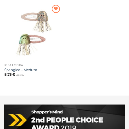
Dodajte
na listu
želja
IGRA I MODA
Špangice – Meduza
8,75
€
uklj. PDV