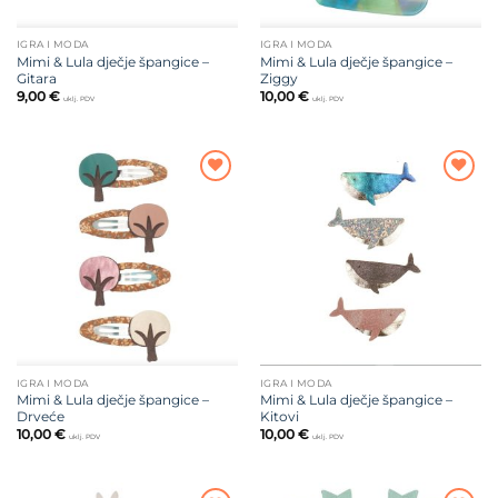
IGRA I MODA
IGRA I MODA
Mimi & Lula dječje špangice –
Mimi & Lula dječje špangice –
Gitara
Ziggy
9,00
€
10,00
€
uklj. PDV
uklj. PDV
Dodajte
Dodajte
na listu
na listu
želja
želja
IGRA I MODA
IGRA I MODA
Mimi & Lula dječje špangice –
Mimi & Lula dječje špangice –
Drveće
Kitovi
10,00
€
10,00
€
uklj. PDV
uklj. PDV