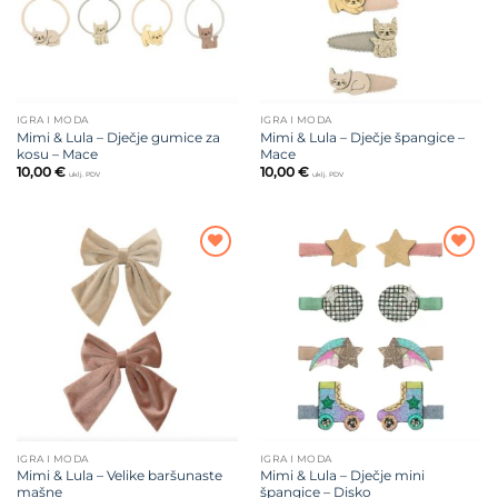
IGRA I MODA
IGRA I MODA
Mimi & Lula – Dječje gumice za
Mimi & Lula – Dječje špangice –
kosu – Mace
Mace
10,00
€
10,00
€
uklj. PDV
uklj. PDV
Dodajte
Dodajte
na listu
na listu
želja
želja
IGRA I MODA
IGRA I MODA
Mimi & Lula – Velike baršunaste
Mimi & Lula – Dječje mini
mašne
špangice – Disko