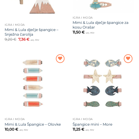
IGRA I MODA
Mimi & Lula dječje špangice za
IGRA I MODA
kosu Orašar
Mimi & Lula dječje špangice –
11,50
€
uklj. PDV
Snježna čarolija
Izvorna
Trenutna
9,20
€
7,36
€
uklj. PDV
cijena
cijena
bila
je:
je:
7,36 €.
9,20 €.
Dodajte
Dodajte
na listu
na listu
želja
želja
IGRA I MODA
IGRA I MODA
Mimi & Lula Špangice – Olovke
Špangice mini – More
10,00
€
11,25
€
uklj. PDV
uklj. PDV