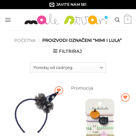
Skip
JAVITE NAM SE!
to
content
0
POČETNA
/
PROIZVODI OZNAČENI “MIMI I LULA”
FILTRIRAJ
Promocija
Dodajte
na listu
Dodajte
želja
na listu
želja