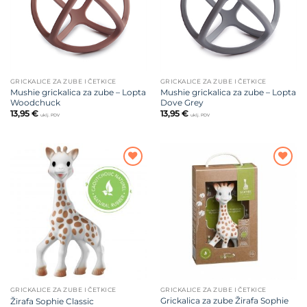
GRICKALICE ZA ZUBE I ČETKICE
GRICKALICE ZA ZUBE I ČETKICE
Mushie grickalica za zube – Lopta
Mushie grickalica za zube – Lopta
Woodchuck
Dove Grey
13,95
€
13,95
€
uklj. PDV
uklj. PDV
Dodajte
Dodajte
na listu
na listu
želja
želja
GRICKALICE ZA ZUBE I ČETKICE
GRICKALICE ZA ZUBE I ČETKICE
Grickalica za zube Žirafa Sophie
Žirafa Sophie Classic