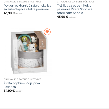
GRICKALICE ZA ZUBE I ČETKICE
GRICKALICE ZA ZUBE I ČETKICE
Poklon pakiranje žirafa grickalica
Tješilica za bebe – Poklon
za zube Sophie s tetra pelenom
pakiranje Žirafa Sophie s
mazilicom Sophie
43,90
€
uklj. PDV
45,90
€
uklj. PDV
Dodajte
na listu
želja
GRICKALICE ZA ZUBE I ČETKICE
Žirafa Sophie – Moja prva
košarica
64,90
€
uklj. PDV