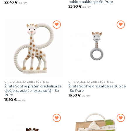
poklon pakiranje-So Pure
22,43
€
uklj. PDV
23,90
€
uklj. PDV
Dodajte
Dodajte
na listu
na listu
želja
želja
GRICKALICE ZA ZUBE I ČETKICE
GRICKALICE ZA ZUBE I ČETKICE
Žirafa Sophie prsten grickalica za
Žirafa Sophie grickalica za zubiće
dječje za zubiće (extra soft) – So
-So Pure
Pure
16,50
€
uklj. PDV
13,90
€
uklj. PDV
Dodajte
Dodajte
na listu
na listu