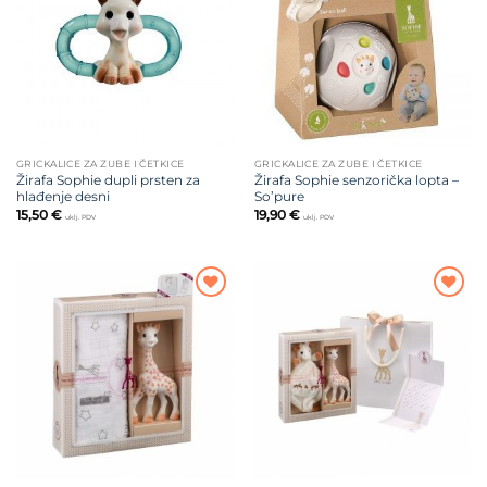
želja
želja
GRICKALICE ZA ZUBE I ČETKICE
GRICKALICE ZA ZUBE I ČETKICE
Žirafa Sophie dupli prsten za
Žirafa Sophie senzorička lopta –
hlađenje desni
So’pure
15,50
€
19,90
€
uklj. PDV
uklj. PDV
Dodajte
Dodajte
na listu
na listu
želja
želja