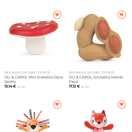
Dodajte
Dodajte
na listu
na listu
želja
želja
GRICKALICE ZA ZUBE I ČETKICE
GRICKALICE ZA ZUBE I ČETKICE
OLI & CAROL Mini žvakalica Gljiva
OLI & CAROL Grickalica Kikiriki
Spotty
Paco
13,14
€
17,12
€
uklj. PDV
uklj. PDV
Dodajte
Dodajte
na listu
na listu
želja
želja