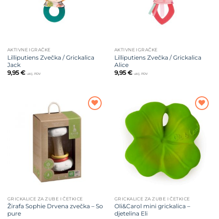
AKTIVNE IGRAČKE
AKTIVNE IGRAČKE
Lilliputiens Zvečka / Grickalica
Lilliputiens Zvečka / Grickalica
Jack
Alice
9,95
€
9,95
€
uklj. PDV
uklj. PDV
Dodajte
Dodajte
na listu
na listu
želja
želja
GRICKALICE ZA ZUBE I ČETKICE
GRICKALICE ZA ZUBE I ČETKICE
Žirafa Sophie Drvena zvečka – So
Oli&Carol mini grickalica –
pure
djetelina Eli