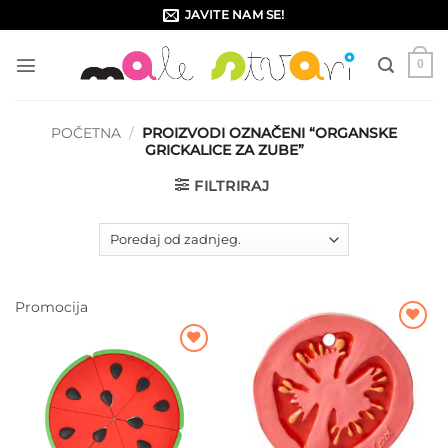
Skip
JAVITE NAM SE!
to
content
0
POČETNA
/
PROIZVODI OZNAČENI “ORGANSKE
GRICKALICE ZA ZUBE”
FILTRIRAJ
Promocija
Dodajte
na listu
Dodajte
želja
na listu
želja