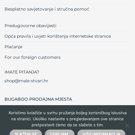
Besplatno savjetovanje i stručna pomoć
Predugovorne obavijesti
Opća pravila i uvjeti korištenja internetske stranice
Plaćanje
For our foreign customers
IMATE PITANJA?
shop@male-stvari.hr
BUGABOO PRODAJNA MJESTA
Koristimo kolačiće u svrhu pružanja boljeg korisničkog iskustva
na stranici. Ukoliko nastavite s pregledavanjem ove stranice
Visa
MasterCard
Maestro
Dinners
Credit
Cash
Bank
pretpostavit ćemo da se slažete s tim.
Club
Card
On
Trans
Delivery
Copyright 2026 ©
Male stvari
SLAŽEM SE
ODBIJAM.
VIŠE INFORMACIJA