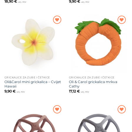
18,90
€
9,90
€
uklj. PDV
uklj. PDV
Dodajte
Dodajte
na listu
na listu
želja
želja
GRICKALICE ZA ZUBE I ČETKICE
GRICKALICE ZA ZUBE I ČETKICE
Oli&Carol mini grickalica – Cvijet
Oli & Carol grickalica mrkva
Hawaii
Cathy
9,90
€
17,12
€
uklj. PDV
uklj. PDV
Dodajte
Dodajte
na listu
na listu
želja
želja