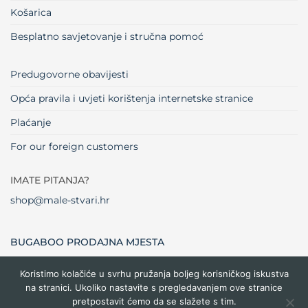
Košarica
Besplatno savjetovanje i stručna pomoć
Predugovorne obavijesti
Opća pravila i uvjeti korištenja internetske stranice
Plaćanje
For our foreign customers
IMATE PITANJA?
shop@male-stvari.hr
BUGABOO PRODAJNA MJESTA
Koristimo kolačiće u svrhu pružanja boljeg korisničkog iskustva
na stranici. Ukoliko nastavite s pregledavanjem ove stranice
Visa
MasterCard
Maestro
Dinners
Credit
Cash
Bank
pretpostavit ćemo da se slažete s tim.
Club
Card
On
Trans