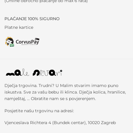
(Online obročno plaćanje do max 6 rata)
PLAĆANJE 100% SIGURNO
Platne kartice
Dječja trgovina. Trudni? U Malim stvarim imamo puno
iskustva. Sve za vašu bebu ili klinca. Dječja kolica, hranilice,
namještaj, … Obratite nam se s povjerenjem.
Posjetite našu trgovinu na adresi:
Vjenceslava Richtera 4 (Bundek centar), 10020 Zagreb