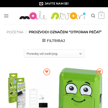
Skip
JAVITE NAM SE!
to
content
0
POČETNA
/
PROIZVODI OZNAČENI “OTPORAN PEČAT”
FILTRIRAJ
Dodajte
Dodajte
na listu
na listu
želja
želja