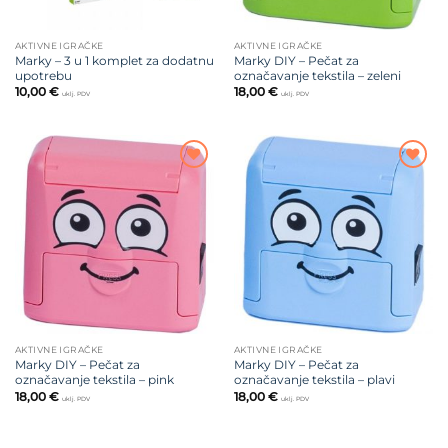
AKTIVNE IGRAČKE
AKTIVNE IGRAČKE
Marky – 3 u 1 komplet za dodatnu
Marky DIY – Pečat za
upotrebu
označavanje tekstila – zeleni
10,00
€
18,00
€
uklj. PDV
uklj. PDV
Dodajte
Dodajte
na listu
na listu
želja
želja
AKTIVNE IGRAČKE
AKTIVNE IGRAČKE
Marky DIY – Pečat za
Marky DIY – Pečat za
označavanje tekstila – pink
označavanje tekstila – plavi
18,00
€
18,00
€
uklj. PDV
uklj. PDV