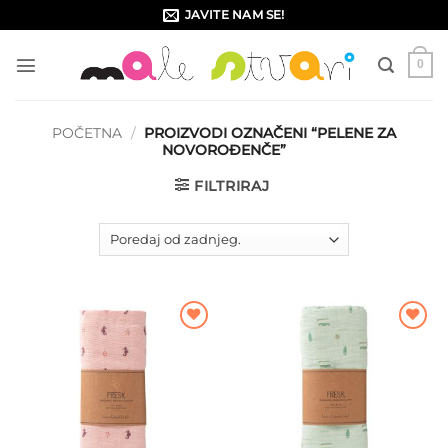
Skip
JAVITE NAM SE!
to
content
0
POČETNA
/
PROIZVODI OZNAČENI “PELENE ZA
NOVOROĐENČE”
FILTRIRAJ
Dodajte
Dodajte
na listu
na listu
želja
želja