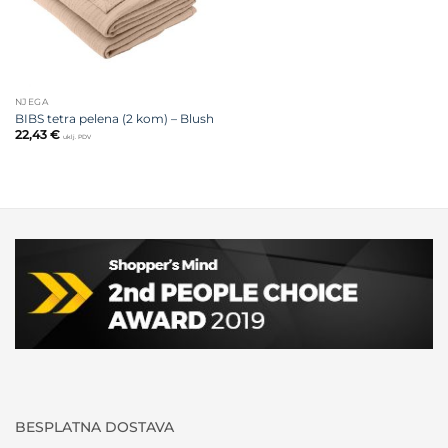
NJEGA
BIBS tetra pelena (2 kom) – Blush
22,43
€
uklj. PDV
BESPLATNA DOSTAVA