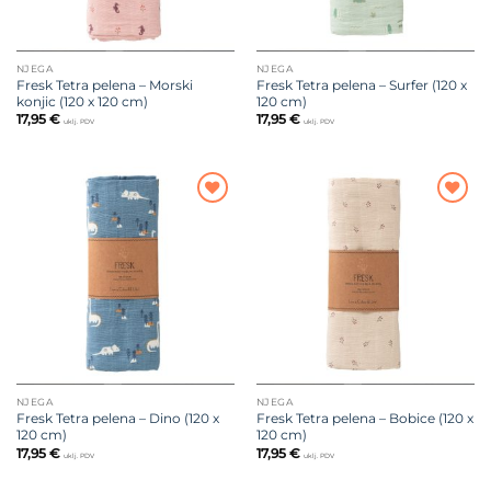
NJEGA
NJEGA
Fresk Tetra pelena – Morski
Fresk Tetra pelena – Surfer (120 x
konjic (120 x 120 cm)
120 cm)
17,95
€
17,95
€
uklj. PDV
uklj. PDV
Dodajte
Dodajte
na listu
na listu
želja
želja
NJEGA
NJEGA
Fresk Tetra pelena – Dino (120 x
Fresk Tetra pelena – Bobice (120 x
120 cm)
120 cm)
17,95
€
17,95
€
uklj. PDV
uklj. PDV