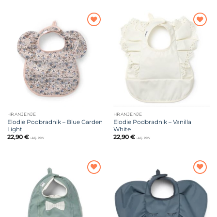
Dodajte
Dodajte
na listu
na listu
želja
želja
HRANJENJE
HRANJENJE
Elodie Podbradnik – Blue Garden
Elodie Podbradnik – Vanilla
Light
White
22,90
€
22,90
€
uklj. PDV
uklj. PDV
Dodajte
Dodajte
na listu
na listu
želja
želja