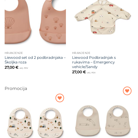
Dodajte
Dodajte
na listu
na listu
želja
želja
HRANJENJE
HRANJENJE
Liewood set od 2 podbradnjaka –
Liewood Podbradnjak s
Školjka roza
rukavima – Emergency
vehicle/Sandy
27,00
€
uklj. PDV
27,00
€
uklj. PDV
Promocija
Dodajte
na listu
Dodajte
želja
na listu
želja