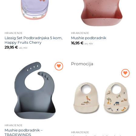
HRANJENJE
HRANJENJE
Lässig Set Podbradnjaka 5 kom,
Mushie podbradnik
Happy Fruits Cherry
16,95
€
uklj. PDV
29,95
€
uklj. PDV
Promocija
Dodajte
na listu
Dodajte
želja
na listu
želja
HRANJENJE
Mushie podbradnik –
HRANJENJE
TRADEWINDS