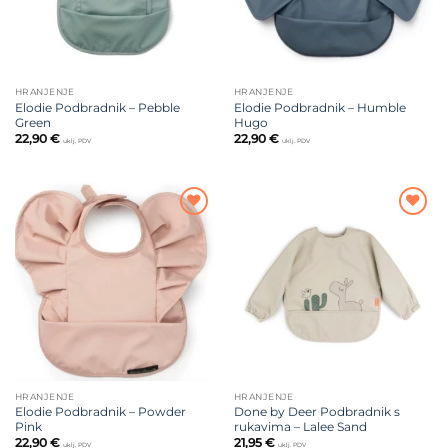
HRANJENJE
HRANJENJE
Elodie Podbradnik – Pebble
Elodie Podbradnik – Humble
Green
Hugo
22,90
€
22,90
€
uklj. PDV
uklj. PDV
Dodajte
Dodajte
na listu
na listu
želja
želja
HRANJENJE
HRANJENJE
Elodie Podbradnik – Powder
Done by Deer Podbradnik s
Pink
rukavima – Lalee Sand
22,90
€
21,95
€
uklj. PDV
uklj. PDV