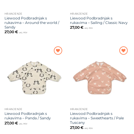
HRANJENJE
HRANJENJE
Liewood Podbradnjak s
Liewood Podbradnjak s
rukavima – Around the world /
rukavima – Sailing / Classic Navy
Sandy
27,00
€
uklj. PDV
27,00
€
uklj. PDV
Dodajte
Dodajte
na listu
na listu
želja
želja
HRANJENJE
HRANJENJE
Liewood Podbradnjak s
Liewood Podbradnjak s
rukavima – Panda / Sandy
rukavima – Sweethearts / Pale
Tuscany
27,00
€
uklj. PDV
27,00
€
uklj. PDV