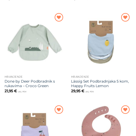
Dodajte
Dodajte
na listu
na listu
želja
želja
HRANJENJE
HRANJENJE
Done by Deer Podbradnik s
Lässig Set Podbradnjaka 5 kom,
rukavima – Croco Green
Happy Fruits Lemon
21,95
€
29,95
€
uklj. PDV
uklj. PDV
Dodajte
Dodajte
na listu
na listu
želja
želja