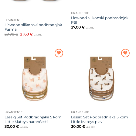
HRANJENJE
Liewood silikonski podbradnjak –
HRANJENJE
PSI
Liewood silikonski podbradnjak –
27,00
€
uklj. PDV
Farma
Izvorna
Trenutna
27,00
€
21,60
€
uklj. PDV
cijena
cijena
bila
je:
je:
21,60 €.
27,00 €.
Dodajte
Dodajte
na listu
na listu
želja
želja
HRANJENJE
HRANJENJE
Lässig Set Podbradnjaka 5 kom
Lässig Set Podbradnjaka 5 kom
Little Mateys narančasti
Little Mateys plavi
30,00
€
30,00
€
uklj. PDV
uklj. PDV