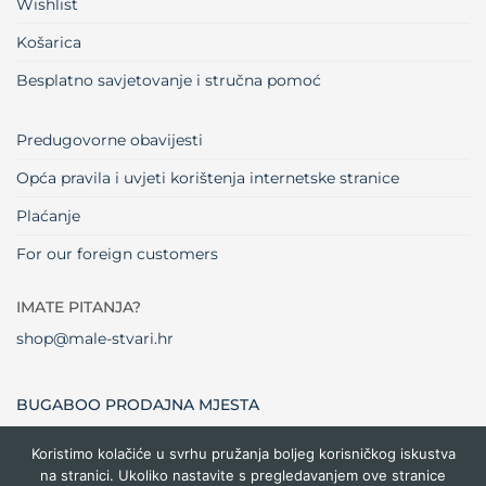
Wishlist
Košarica
Besplatno savjetovanje i stručna pomoć
Predugovorne obavijesti
Opća pravila i uvjeti korištenja internetske stranice
Plaćanje
For our foreign customers
IMATE PITANJA?
shop@male-stvari.hr
BUGABOO PRODAJNA MJESTA
Koristimo kolačiće u svrhu pružanja boljeg korisničkog iskustva
na stranici. Ukoliko nastavite s pregledavanjem ove stranice
Visa
MasterCard
Maestro
Dinners
Credit
Cash
Bank