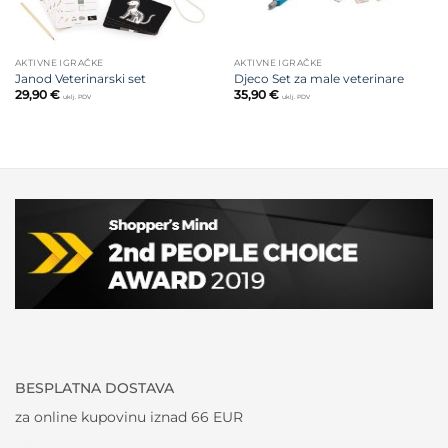
AKTIVNE IGRAČKE
AKTIVNE IGRAČKE
Janod Veterinarski set
Djeco Set za male veterinare
29,90
€
35,90
€
uklj. PDV
uklj. PDV
BESPLATNA DOSTAVA
za online kupovinu iznad 66 EUR