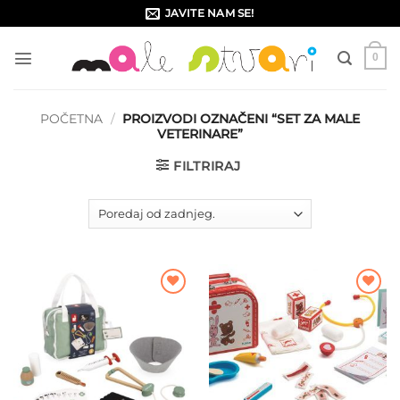
Skip
JAVITE NAM SE!
to
content
0
POČETNA
/
PROIZVODI OZNAČENI “SET ZA MALE
VETERINARE”
FILTRIRAJ
Dodajte
Dodajte
na listu
na listu
želja
želja