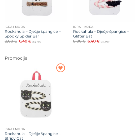
IGRA I MODA
IGRA I MODA
Rockahula – Dječje špangice –
Rockahula – Dječje špangice –
Spooky Spider Bar
Glitter Bat
Izvorna
Trenutna
Izvorna
Trenutna
8,00
€
6,40
€
8,00
€
6,40
€
uklj. PDV
uklj. PDV
cijena
cijena
cijena
cijena
bila
je:
bila
je:
je:
6,40 €.
je:
6,40 €.
8,00 €.
8,00 €.
Promocija
Dodajte
na listu
želja
IGRA I MODA
Rockahula – Dječje špangice –
Stripy Cat