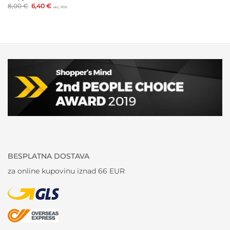
Izvorna
Trenutna
8,00
€
6,40
€
uklj. PDV
cijena
cijena
bila
je:
je:
6,40 €.
8,00 €.
BESPLATNA DOSTAVA
za online kupovinu iznad 66 EUR