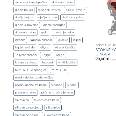
aktivna plišana igračka
aktivne igračke
dječja knjiga
dječja slikovnica
dječje igračke
dječje knjige
dječje puzzle
dječje slagalice
dječje slikovnice
dječje špangice
drvene igračke
goki
hranjenje bebe
igračka
igračka plišanac
igračke
izipizi
DJEČJA KOLI
izipizi naočale
jellycat
jellycat igračke
STOKKE YO
GINGER
Jellycat plišanci
knjiga
knjige
70,00
€
uklj. 
knjige za djecu
liewood
MIMI & LULA
MIMI & LULA špangice
mimi i lula
modni dodaci za djevojčice
modni dodaci za kosu
plišanac
plišanci
plišane igračke
plišane igračke jellycat
slikovnica
slikovnica za bebe
slikovnica za djecu
slikovnice
slikovnice online
slikovnice za bebe