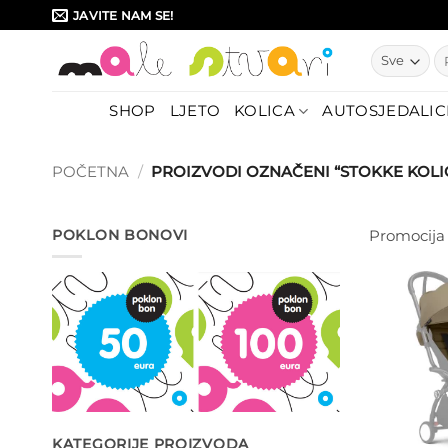
Skip
JAVITE NAM SE!
to
Pr
content
SHOP
LJETO
KOLICA
AUTOSJEDALIC
POČETNA
/
PROIZVODI OZNAČENI “STOKKE KOLI
POKLON BONOVI
Promocija
KATEGORIJE PROIZVODA