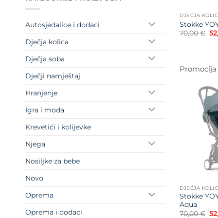
DJEČJA KOLI
Stokke YOY
Autosjedalice i dodaci
Iz
70,00
€
52
ci
Dječja kolica
bi
je:
70
Dječja soba
Promocija
Dječji namještaj
Hranjenje
Igra i moda
Krevetići i kolijevke
Njega
Nosiljke za bebe
Novo
DJEČJA KOLI
Oprema
Stokke YOY
Aqua
Oprema i dodaci
Iz
70,00
€
52