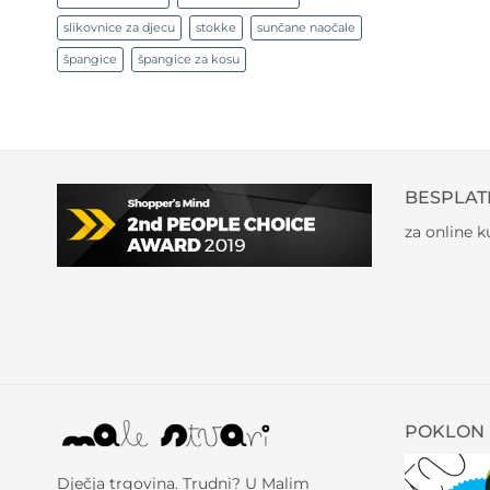
slikovnice za djecu
stokke
sunčane naočale
špangice
špangice za kosu
BESPLAT
za online 
POKLON 
Dječja trgovina. Trudni? U Malim