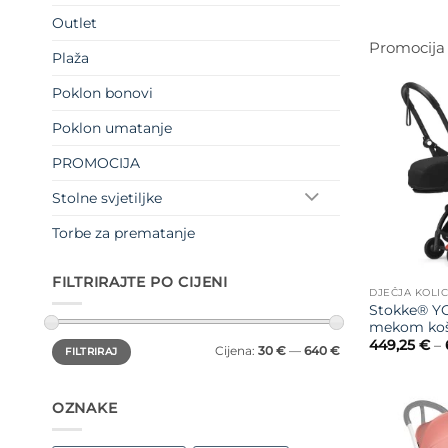
ci
bi
Outlet
je:
70
Promocija
Plaža
Poklon bonovi
Poklon umatanje
PROMOCIJA
Stolne svjetiljke
Torbe za prematanje
FILTRIRAJTE PO CIJENI
DJEČJA KOLI
Stokke® YO
mekom ko
Min
Maks
449,25
€
–
Cijena:
30 €
—
640 €
FILTRIRAJ
cijena
cijena
OZNAKE