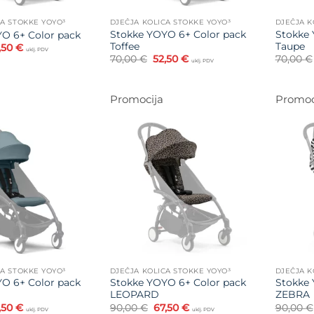
CA STOKKE YOYO³
DJEČJA KOLICA STOKKE YOYO³
DJEČJA K
Stokke YOYO 6+ Color pack
Stokke 
O 6+ Color pack
Toffee
Taupe
vorna
Trenutna
,50
€
uklj. PDV
jena
cijena
Izvorna
Trenutna
70,00
€
52,50
€
70,00
€
uklj. PDV
la
je:
cijena
cijena
52,50 €.
bila
je:
,00 €.
je:
52,50 €.
70,00 €.
Promocija
Promoc
Dodajte
Dodajte
na listu
na listu
želja
želja
CA STOKKE YOYO³
DJEČJA KOLICA STOKKE YOYO³
DJEČJA K
O 6+ Color pack
Stokke YOYO 6+ Color pack
Stokke 
LEOPARD
ZEBRA
vorna
Trenutna
Izvorna
Trenutna
,50
€
90,00
€
67,50
€
90,00
€
uklj. PDV
uklj. PDV