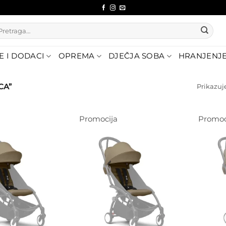
etraži:
E I DODACI
OPREMA
DJEČJA SOBA
HRANJENJ
CA”
Prikazuje
Promocija
Promoc
Dodajte
Dodajte
na listu
na listu
želja
želja