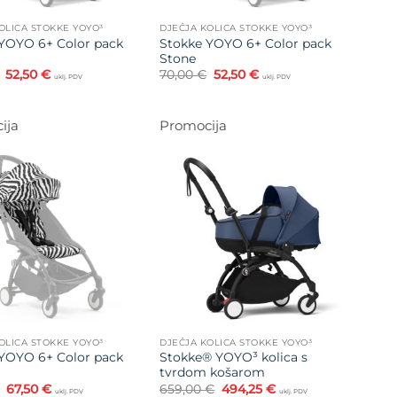
OLICA STOKKE YOYO³
DJEČJA KOLICA STOKKE YOYO³
YOYO 6+ Color pack
Stokke YOYO 6+ Color pack
Stone
Izvorna
Trenutna
Izvorna
Trenutna
52,50
€
70,00
€
52,50
€
uklj. PDV
uklj. PDV
cijena
cijena
cijena
cijena
bila
je:
bila
je:
je:
52,50 €.
je:
52,50 €.
70,00 €.
70,00 €.
ija
Promocija
Dodajte
Dodajte
na listu
na listu
želja
želja
OLICA STOKKE YOYO³
DJEČJA KOLICA STOKKE YOYO³
YOYO 6+ Color pack
Stokke® YOYO³ kolica s
tvrdom košarom
Izvorna
Trenutna
Izvorna
Trenutna
67,50
€
659,00
€
494,25
€
uklj. PDV
uklj. PDV