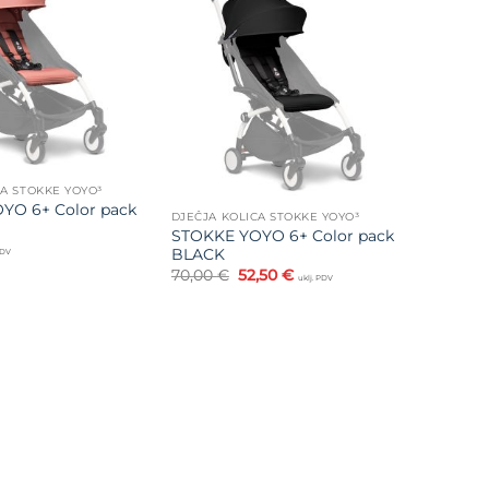
na listu
Dodajte
želja
na listu
želja
CA STOKKE YOYO³
YO 6+ Color pack
DJEČJA KOLICA STOKKE YOYO³
STOKKE YOYO 6+ Color pack
BLACK
PDV
Izvorna
Trenutna
70,00
€
52,50
€
uklj. PDV
cijena
cijena
bila
je:
je:
52,50 €.
70,00 €.