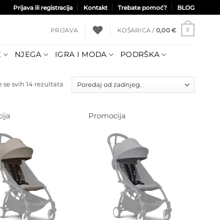
Prijava ili registracija
Kontakt
Trebate pomoć?
BLOG
PRIJAVA
KOŠARICA /
0,00
€
0
E
NJEGA
IGRA I MODA
PODRŠKA
Poredano
 se svih 14 rezultata
po
najnovijem
ija
Promocija
Dodajte
Dodajte
na listu
na listu
želja
želja