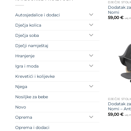
DJEČJE STOLI
Dodatak za
Nomi
Autosjedalice i dodaci
59,00
€
uklj. 
Dječja kolica
Dječja soba
Dječji namještaj
Hranjenje
Igra i moda
Krevetići i kolijevke
Njega
Nosiljke za bebe
DJEČJE STOLI
Dodatak za
Novo
Nomi – Ant
59,00
€
uklj. 
Oprema
Oprema i dodaci