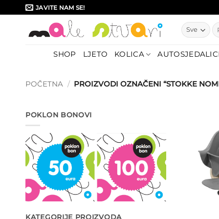
Skip
JAVITE NAM SE!
to
Pr
content
SHOP
LJETO
KOLICA
AUTOSJEDALIC
POČETNA
/
PROIZVODI OZNAČENI “STOKKE NOMI
POKLON BONOVI
KATEGORIJE PROIZVODA