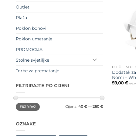
Outlet
Plaža
Poklon bonovi
Poklon umatanje
PROMOCIJA
Stolne svjetiljke
DJEČJE STOLI
Torbe za prematanje
Dodatak za
Nomi – Wh
59,00
€
uklj. 
FILTRIRAJTE PO CIJENI
Min
Maks
Cijena:
40 €
—
260 €
FILTRIRAJ
cijena
cijena
OZNAKE