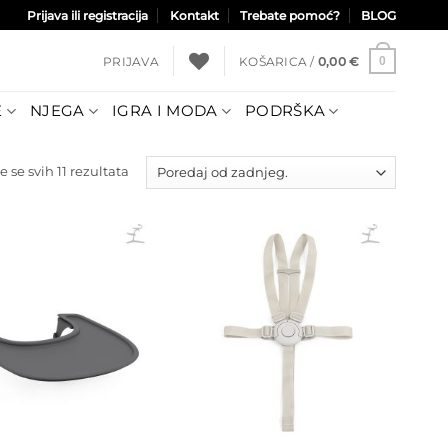
Prijava ili registracija
Kontakt
Trebate pomoć?
BLOG
PRIJAVA
KOŠARICA /
0,00
€
0
E
NJEGA
IGRA I MODA
PODRŠKA
Poredano
e se svih 11 rezultata
po
najnovijem
Dodajte
Dodajte
na listu
na listu
želja
želja