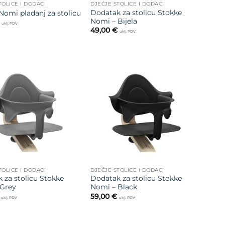
TOLICE I DODACI
DJEČJE STOLICE I DODACI
Dodatak za stolicu Stokke
Nomi pladanj za stolicu
Nomi – Bijela
uklj. PDV
49,00
€
uklj. PDV
Dodajte
Dodajte
na listu
na listu
želja
želja
TOLICE I DODACI
DJEČJE STOLICE I DODACI
 za stolicu Stokke
Dodatak za stolicu Stokke
Grey
Nomi – Black
59,00
€
uklj. PDV
uklj. PDV