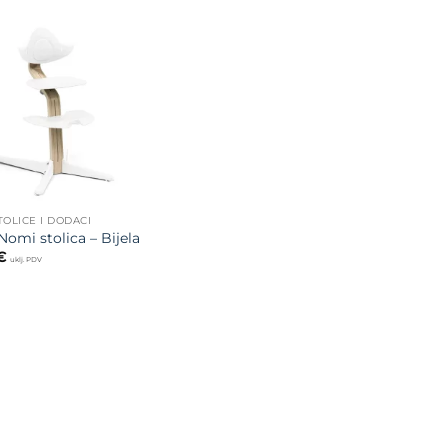
Dodajte
na listu
želja
TOLICE I DODACI
Nomi stolica – Bijela
€
uklj. PDV