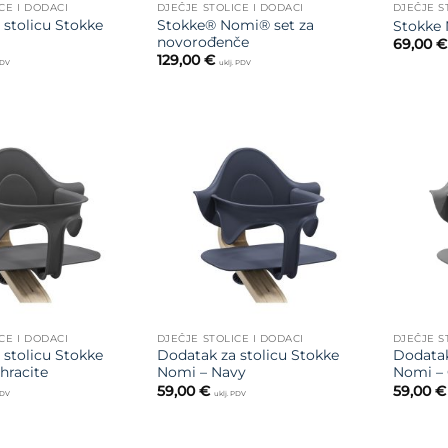
CE I DODACI
DJEČJE STOLICE I DODACI
DJEČJE S
 stolicu Stokke
Stokke® Nomi® set za
Stokke 
novorođenče
69,00
€
129,00
€
PDV
uklj. PDV
Dodajte
Dodajte
na listu
na listu
želja
želja
CE I DODACI
DJEČJE STOLICE I DODACI
DJEČJE S
 stolicu Stokke
Dodatak za stolicu Stokke
Dodatak
hracite
Nomi – Navy
Nomi – 
59,00
€
59,00
€
PDV
uklj. PDV