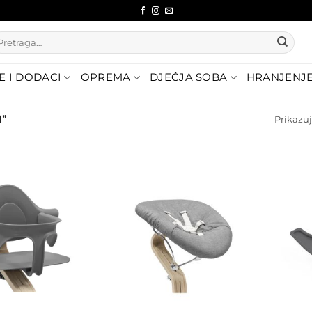
etraži:
E I DODACI
OPREMA
DJEČJA SOBA
HRANJENJ
”
Prikazuj
Dodajte
Dodajte
na listu
na listu
želja
želja