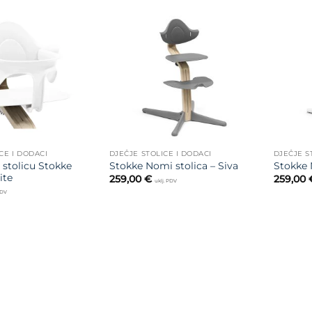
Dodajte
Dodajte
na listu
na listu
želja
želja
CE I DODACI
DJEČJE STOLICE I DODACI
DJEČJE S
 stolicu Stokke
Stokke Nomi stolica – Siva
Stokke 
ite
259,00
€
259,00
uklj. PDV
PDV