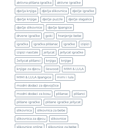
aktivna plišana igračka
aktivne igračke
dječja knjiga
dječja slikovnica
dječje igračke
dječje knjige
dječje puzzle
dječje slagalice
dječje slikovnice
dječje špangice
drvene igračke
goki
hranjenje bebe
igračka
igračka plišanac
igračke
izipizi
izipizi naočale
jellycat
jellycat igračke
Jellycat plišanci
knjiga
knjige
knjige za djecu
liewood
MIMI & LULA
MIMI & LULA špangice
mimi i lula
modni dodaci za djevojčice
modni dodaci za kosu
plišanac
plišanci
plišane igračke
plišane igračke jellycat
slikovnica
slikovnica za bebe
slikovnica za djecu
slikovnice
slikovnice online
slikovnice za bebe