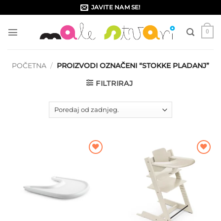
Skip
JAVITE NAM SE!
to
content
0
POČETNA
/
PROIZVODI OZNAČENI “STOKKE PLADANJ”
FILTRIRAJ
Dodajte
Dodajte
na listu
na listu
želja
želja