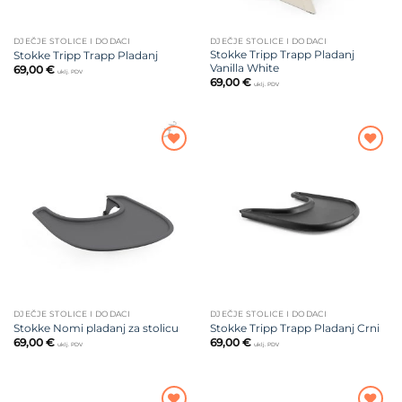
DJEČJE STOLICE I DODACI
DJEČJE STOLICE I DODACI
Stokke Tripp Trapp Pladanj
Stokke Tripp Trapp Pladanj
Vanilla White
69,00
€
uklj. PDV
69,00
€
uklj. PDV
Dodajte
Dodajte
na listu
na listu
želja
želja
DJEČJE STOLICE I DODACI
DJEČJE STOLICE I DODACI
Stokke Nomi pladanj za stolicu
Stokke Tripp Trapp Pladanj Crni
69,00
€
69,00
€
uklj. PDV
uklj. PDV