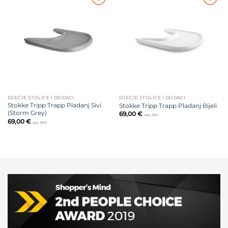
Dodajte
Dodajte
na listu
na listu
želja
želja
DJEČJE STOLICE I DODACI
DJEČJE STOLICE I DODACI
Stokke Tripp Trapp Pladanj Sivi
Stokke Tripp Trapp Pladanj Bijeli
(Storm Grey)
69,00
€
uklj. PDV
69,00
€
uklj. PDV