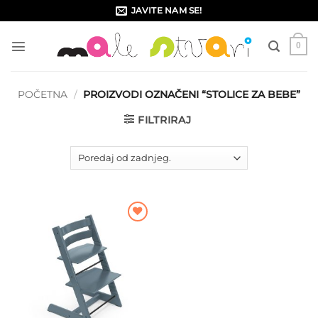
Skip
JAVITE NAM SE!
to
content
0
POČETNA
/
PROIZVODI OZNAČENI “STOLICE ZA BEBE”
FILTRIRAJ
Dodajte
na listu
želja