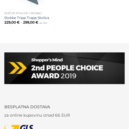
DJEČJE STOLICE I DODACI
Stokke Tripp Trapp Stolica
Raspon
229,00
€
–
299,00
€
uklj. PDV
cijena:
od
229,00 €
do
299,00 €
BESPLATNA DOSTAVA
za online kupovinu iznad 66 EUR