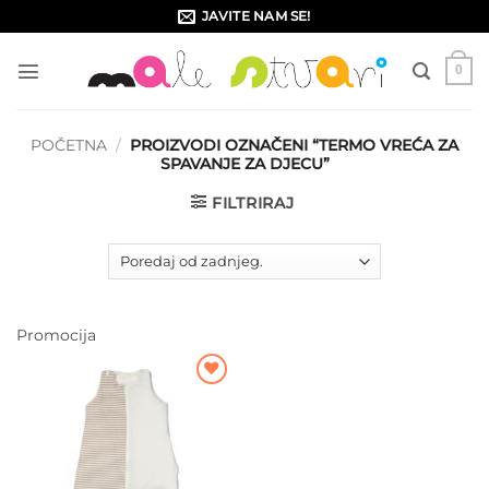
Skip
JAVITE NAM SE!
to
content
0
POČETNA
/
PROIZVODI OZNAČENI “TERMO VREĆA ZA
SPAVANJE ZA DJECU”
FILTRIRAJ
Promocija
Dodajte
na listu
želja