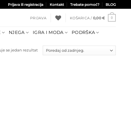
Prijava ili registracija
Kontakt
Trebate pomoć?
BLOG
PRIJAVA
KOŠARICA /
0,00
€
0
E
NJEGA
IGRA I MODA
PODRŠKA
uje se jedan rezultat