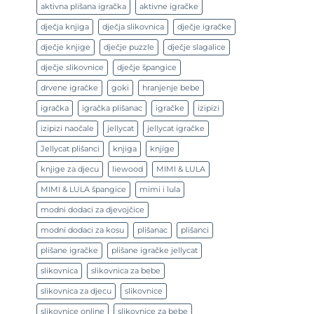
aktivna plišana igračka
aktivne igračke
dječja knjiga
dječja slikovnica
dječje igračke
dječje knjige
dječje puzzle
dječje slagalice
dječje slikovnice
dječje špangice
drvene igračke
goki
hranjenje bebe
igračka
igračka plišanac
igračke
izipizi
izipizi naočale
jellycat
jellycat igračke
Jellycat plišanci
knjiga
knjige
knjige za djecu
liewood
MIMI & LULA
MIMI & LULA špangice
mimi i lula
modni dodaci za djevojčice
modni dodaci za kosu
plišanac
plišanci
plišane igračke
plišane igračke jellycat
slikovnica
slikovnica za bebe
slikovnica za djecu
slikovnice
slikovnice online
slikovnice za bebe