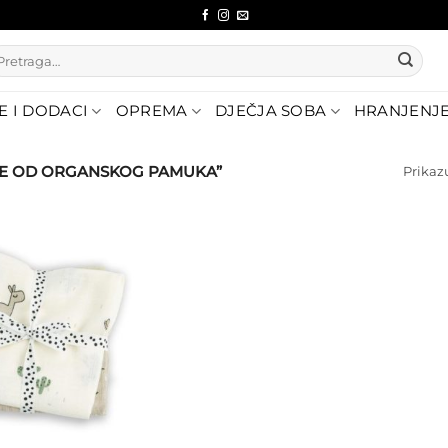
etraži:
E I DODACI
OPREMA
DJEČJA SOBA
HRANJENJ
NE OD ORGANSKOG PAMUKA”
Prikaz
Dodajte
na listu
želja