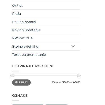
Outlet
Plaža
Poklon bonovi
Poklon umatanje
PROMOCIJA
Stolne svjetiljke
Torbe za prematanje
FILTRIRAJTE PO CIJENI
Min
Maks
Cijena:
30 €
—
40 €
FILTRIRAJ
cijena
cijena
OZNAKE