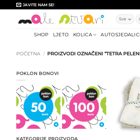
Skip
JAVITE NAM SE!
to
Pr
content
SHOP
LJETO
KOLICA
AUTOSJEDALIC
POČETNA
/
PROIZVODI OZNAČENI “TETRA PELE
POKLON BONOVI
KATEGORIJE PROIZVODA