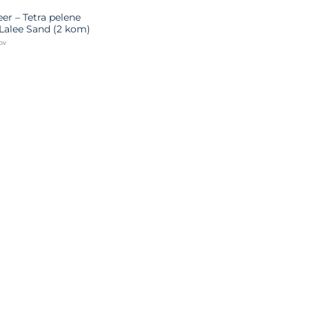
er – Tetra pelene
 Lalee Sand (2 kom)
PDV