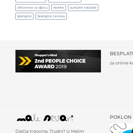
slikovnice za djecu
stokke
sunčane naočale
špangice
špangice za kosu
BESPLAT
za online 
POKLON 
Dječja trgovina. Trudni? U Malim