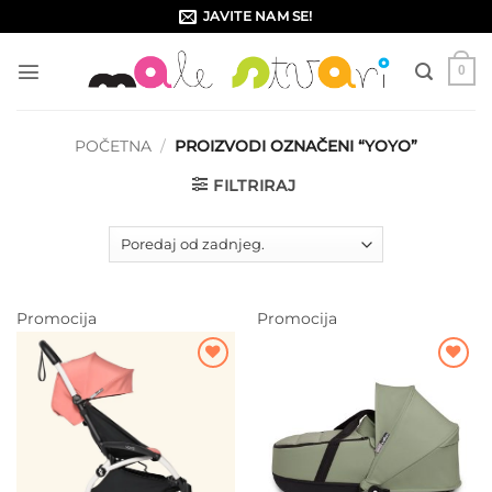
Skip
JAVITE NAM SE!
to
content
0
POČETNA
/
PROIZVODI OZNAČENI “YOYO”
FILTRIRAJ
Promocija
Promocija
Dodajte
Dodajte
na listu
na listu
želja
želja