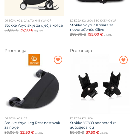
DJEČJA KOLICA STOKKE YOYO³
DJEČJA KOLICA STOKKE YOYO³
Stokke Yoyo 2 Košara za
Stokke Yoyo skije za dječja kolica
novorođenče Olive
Izvorna
Trenutna
50,00
€
37,50
€
uklj. PDV
cijena
cijena
Izvorna
Trenutna
260,00
€
195,00
€
uklj. PDV
bila
je:
cijena
cijena
je:
37,50 €.
bila
je:
50,00 €.
je:
195,00 €.
260,00 €.
Promocija
Promocija
Dodajte
Dodajte
na listu
na listu
želja
želja
DJEČJA KOLICA
DJEČJA KOLICA
Stokke Yoyo Leg Rest nastavak
Stokke YOYO adapeteri za
za noge
autosjedalicu
Izvorna
Trenutna
Izvorna
Trenutna
30,00
€
22,50
€
50,00
€
37,50
€
uklj. PDV
uklj. PDV