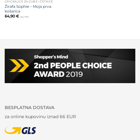
GRICKALICE ZA ZUBE I ČETKICE
Žirafa Sophie – Moja prva
košarica
64,90
€
uklj. PDV
BESPLATNA DOSTAVA
za online kupovinu iznad 66 EUR