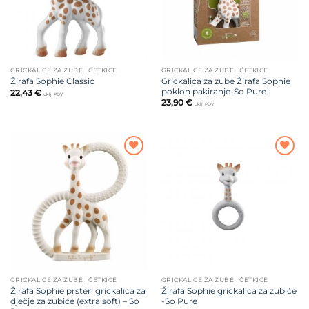
GRICKALICE ZA ZUBE I ČETKICE
GRICKALICE ZA ZUBE I ČETKICE
Grickalica za zube Žirafa Sophie
Žirafa Sophie Classic
poklon pakiranje-So Pure
22,43
€
uklj. PDV
23,90
€
uklj. PDV
Dodajte
Dodajte
na listu
na listu
želja
želja
GRICKALICE ZA ZUBE I ČETKICE
GRICKALICE ZA ZUBE I ČETKICE
Žirafa Sophie prsten grickalica za
Žirafa Sophie grickalica za zubiće
dječje za zubiće (extra soft) – So
-So Pure