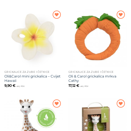
Dodajte
Dodajte
na listu
na listu
želja
želja
GRICKALICE ZA ZUBE I ČETKICE
GRICKALICE ZA ZUBE I ČETKICE
Oli&Carol mini grickalica – Cvijet
Oli & Carol grickalica mrkva
Hawaii
Cathy
9,90
€
17,12
€
uklj. PDV
uklj. PDV
Dodajte
Dodajte
na listu
na listu
želja
želja