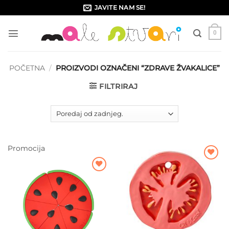
Skip
JAVITE NAM SE!
to
content
0
POČETNA
/
PROIZVODI OZNAČENI “ZDRAVE ŽVAKALICE”
FILTRIRAJ
Promocija
Dodajte
na listu
Dodajte
želja
na listu
želja