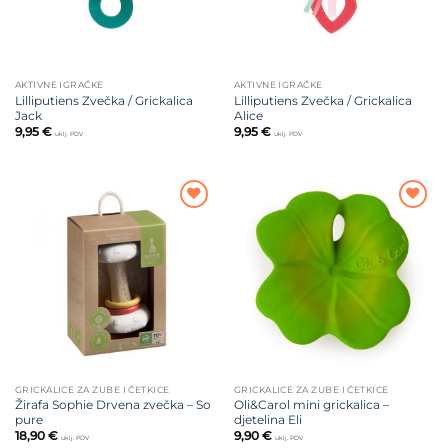
AKTIVNE IGRAČKE
AKTIVNE IGRAČKE
Lilliputiens Zvečka / Grickalica
Lilliputiens Zvečka / Grickalica
Jack
Alice
9,95
€
9,95
€
uklj. PDV
uklj. PDV
Dodajte
Dodajte
na listu
na listu
želja
želja
GRICKALICE ZA ZUBE I ČETKICE
GRICKALICE ZA ZUBE I ČETKICE
Žirafa Sophie Drvena zvečka – So
Oli&Carol mini grickalica –
pure
djetelina Eli
18,90
€
9,90
€
uklj. PDV
uklj. PDV