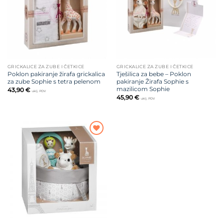
GRICKALICE ZA ZUBE I ČETKICE
GRICKALICE ZA ZUBE I ČETKICE
Poklon pakiranje žirafa grickalica
Tješilica za bebe – Poklon
za zube Sophie s tetra pelenom
pakiranje Žirafa Sophie s
mazilicom Sophie
43,90
€
uklj. PDV
45,90
€
uklj. PDV
Dodajte
na listu
želja