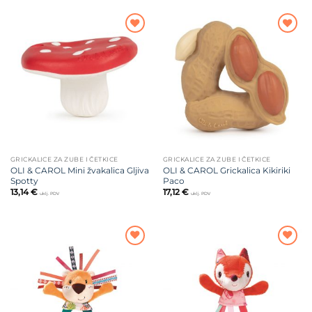
Dodajte
Dodajte
na listu
na listu
želja
želja
GRICKALICE ZA ZUBE I ČETKICE
GRICKALICE ZA ZUBE I ČETKICE
OLI & CAROL Mini žvakalica Gljiva
OLI & CAROL Grickalica Kikiriki
Spotty
Paco
13,14
€
17,12
€
uklj. PDV
uklj. PDV
Dodajte
Dodajte
na listu
na listu
želja
želja