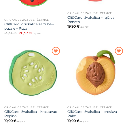
GRICKALICE ZA ZUBE I ČETKICE
Oli&Carol žvakalica – rajčica
GRICKALICE ZA ZUBE I ČETKICE
Renato
Oli&Carol grickalica za zube –
19,90
€
uklj. PDV
puzzle – Pizza
Izvorna
Trenutna
29,90
€
20,93
€
uklj. PDV
cijena
cijena
bila
je:
je:
20,93 €.
29,90 €.
Dodajte
Dodajte
na listu
na listu
želja
želja
GRICKALICE ZA ZUBE I ČETKICE
GRICKALICE ZA ZUBE I ČETKICE
Oli&Carol žvakalica – krastavac
Oli&Carol žvakalica – breskva
Pepino
Palm
19,90
€
19,90
€
uklj. PDV
uklj. PDV