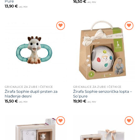
Pure
16,50
€
uklj. PDV
13,90
€
uklj. PDV
Dodajte
Dodajte
na listu
na listu
želja
želja
GRICKALICE ZA ZUBE I ČETKICE
GRICKALICE ZA ZUBE I ČETKICE
Žirafa Sophie dupli prsten za
Žirafa Sophie senzorička lopta –
hlađenje desni
So’pure
15,50
€
19,90
€
uklj. PDV
uklj. PDV
Dodajte
Dodajte
na listu
na listu
želja
želja