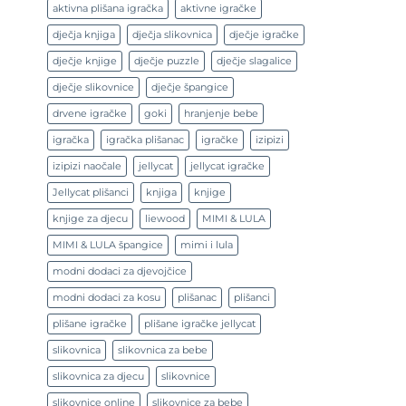
aktivna plišana igračka
aktivne igračke
dječja knjiga
dječja slikovnica
dječje igračke
dječje knjige
dječje puzzle
dječje slagalice
dječje slikovnice
dječje špangice
drvene igračke
goki
hranjenje bebe
igračka
igračka plišanac
igračke
izipizi
izipizi naočale
jellycat
jellycat igračke
Jellycat plišanci
knjiga
knjige
knjige za djecu
liewood
MIMI & LULA
MIMI & LULA špangice
mimi i lula
modni dodaci za djevojčice
modni dodaci za kosu
plišanac
plišanci
plišane igračke
plišane igračke jellycat
slikovnica
slikovnica za bebe
slikovnica za djecu
slikovnice
slikovnice online
slikovnice za bebe