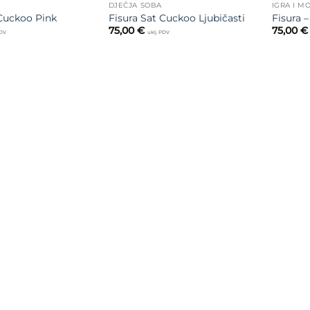
DJEČJA SOBA
IGRA I M
 Cuckoo Pink
Fisura Sat Cuckoo Ljubičasti
Fisura 
75,00
€
75,00
€
PDV
uklj. PDV