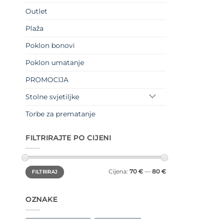
Outlet
Plaža
Poklon bonovi
Poklon umatanje
PROMOCIJA
Stolne svjetiljke
Torbe za prematanje
FILTRIRAJTE PO CIJENI
Min
Maks
Cijena:
70 €
—
80 €
FILTRIRAJ
cijena
cijena
OZNAKE