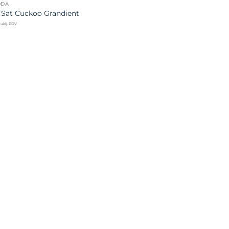
ODA
– Sat Cuckoo Grandient
uklj. PDV