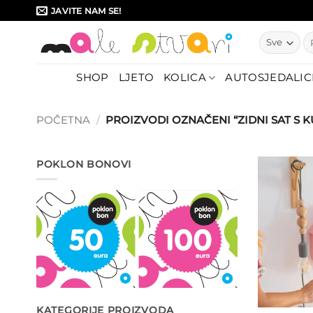
Skip
JAVITE NAM SE!
to
Pr
content
SHOP
LJETO
KOLICA
AUTOSJEDALIC
POČETNA
/
PROIZVODI OZNAČENI “ZIDNI SAT S 
POKLON BONOVI
KATEGORIJE PROIZVODA