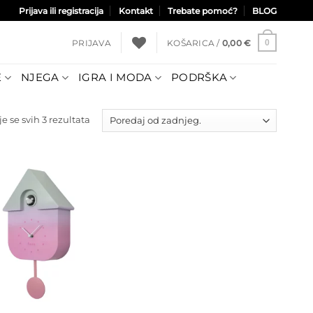
Prijava ili registracija
Kontakt
Trebate pomoć?
BLOG
PRIJAVA
KOŠARICA /
0,00
€
0
E
NJEGA
IGRA I MODA
PODRŠKA
Poredano
e se svih 3 rezultata
po
najnovijem
Dodajte
na listu
želja