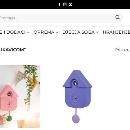
etraži:
E I DODACI
OPREMA
DJEČJA SOBA
HRANJENJ
KUKAVICOM”
Prikazuj
Dodajte
Dodajte
na listu
na listu
želja
želja