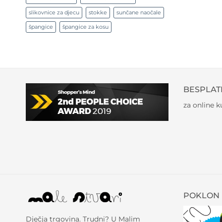
slikovnice za djecu
stokke
sunčane naočale
špangice
špangice za kosu
BESPLAT
za online 
POKLON 
Dječja trgovina. Trudni? U Malim