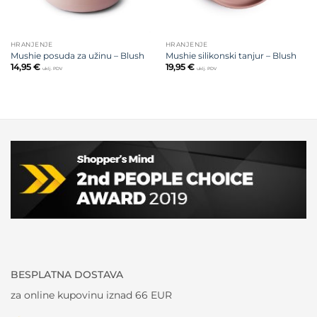
HRANJENJE
HRANJENJE
Mushie posuda za užinu – Blush
Mushie silikonski tanjur – Blush
14,95
€
19,95
€
uklj. PDV
uklj. PDV
BESPLATNA DOSTAVA
za online kupovinu iznad 66 EUR