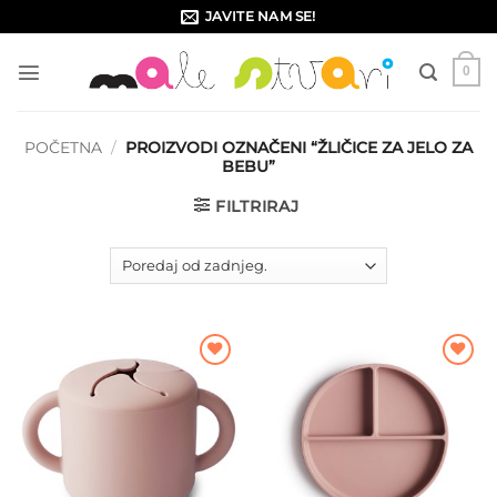
Skip
JAVITE NAM SE!
to
content
0
POČETNA
/
PROIZVODI OZNAČENI “ŽLIČICE ZA JELO ZA
BEBU”
FILTRIRAJ
Dodajte
Dodajte
na listu
na listu
želja
želja