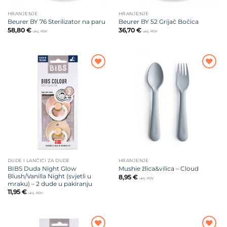
HRANJENJE
HRANJENJE
Beurer BY 76 Sterilizator na paru
Beurer BY 52 Grijač Bočica
58,80
€
36,70
€
uklj. PDV
uklj. PDV
Dodajte
Dodajte
na listu
na listu
želja
želja
DUDE I LANČIĆI ZA DUDE
HRANJENJE
BIBS Duda Night Glow
Mushie žlica&vilica – Cloud
Blush/Vanilla Night (svjetli u
8,95
€
uklj. PDV
mraku) – 2 dude u pakiranju
11,95
€
uklj. PDV