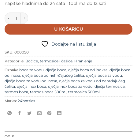
napitke hladnima do 24 sata i toplima do 12 sati
24bottles Termos boca Clima Basic količina
U KOŠARICU
Dodajte na listu želja
SKU:
000050
Kategorije:
Bočice, termosice i čašice
,
Hranjenje
Oznake
boca za vodu
,
dječja boca
,
dječja boca od inoksa
,
dječja boca
od inoxa
,
dječja boca od nehrđajućeg čelika
,
dječja boca za vodu
,
dječja boca za vodu od inoxa
,
dječja boca za vodu od nehrđajućeg
čelika
,
dječja inox boca
,
dječja inox boca za vodu
,
dječja termosica
,
termos boca
,
termos boca 500ml
,
termosica 500ml
Marka:
24bottles
OPIS