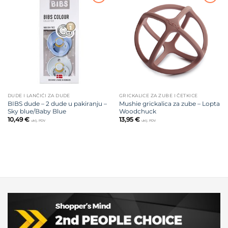
Dodajte
Dodajte
na listu
na listu
želja
želja
DUDE I LANČIĆI ZA DUDE
GRICKALICE ZA ZUBE I ČETKICE
BIBS dude – 2 dude u pakiranju –
Mushie grickalica za zube – Lopta
Sky blue/Baby Blue
Woodchuck
10,49
€
13,95
€
uklj. PDV
uklj. PDV