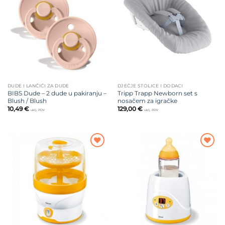
Dodajte
Dodajte
na listu
na listu
želja
želja
DUDE I LANČIĆI ZA DUDE
DJEČJE STOLICE I DODACI
BIBS Dude – 2 dude u pakiranju –
Tripp Trapp Newborn set s
Blush / Blush
nosačem za igračke
10,49
€
129,00
€
uklj. PDV
uklj. PDV
Dodajte
Dodajte
na listu
na listu
želja
želja