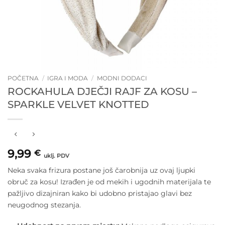
POČETNA
/
IGRA I MODA
/
MODNI DODACI
ROCKAHULA DJEČJI RAJF ZA KOSU –
SPARKLE VELVET KNOTTED
9,99
€
uklj. PDV
Neka svaka frizura postane još čarobnija uz ovaj ljupki
obruč za kosu! Izrađen je od mekih i ugodnih materijala te
pažljivo dizajniran kako bi udobno pristajao glavi bez
neugodnog stezanja.