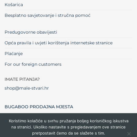
Košarica
Besplatno savjetovanje i stručna pomoć
Predugovorne obavijesti
Opća pravila i uvjeti korištenja internetske stranice
Plaćanje
For our foreign customers
IMATE PITANJA?
shop@male-stvari.hr
BUGABOO PRODAJNA MJESTA
Koristimo kolačiće u svrhu pružanja boljeg korisničkog iskustva
na stranici. Ukoliko nastavite s pregledavanjem ove stranice
Visa
MasterCard
Maestro
Dinners
Credit
Cash
Bank
pretpostavit ćemo da se slažete s tim.
Club
Card
On
Trans