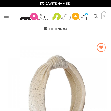
Skip
JAVITE NAM SE!
to
content
0
FILTRIRAJ
Dodajte
na listu
želja