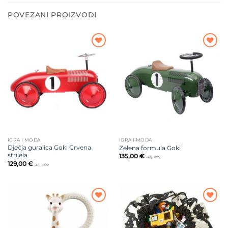
POVEZANI PROIZVODI
Dodajte
Dodajte
na listu
na listu
želja
želja
IGRA I MODA
IGRA I MODA
Dječja guralica Goki Crvena
Zelena formula Goki
strijela
135,00
€
uklj. PDV
129,00
€
uklj. PDV
Dodajte
Dodajte
na listu
na listu
želja
želja