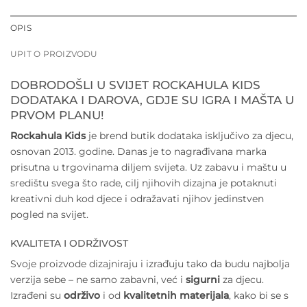
OPIS
UPIT O PROIZVODU
DOBRODOŠLI U SVIJET ROCKAHULA KIDS
DODATAKA I DAROVA, GDJE SU IGRA I MAŠTA U
PRVOM PLANU!
Rockahula Kids
je brend butik dodataka isključivo za djecu,
osnovan 2013. godine. Danas je to nagrađivana marka
prisutna u trgovinama diljem svijeta. Uz zabavu i maštu u
središtu svega što rade, cilj njihovih dizajna je potaknuti
kreativni duh kod djece i odražavati njihov jedinstven
pogled na svijet.
KVALITETA I ODRŽIVOST
Svoje proizvode dizajniraju i izrađuju tako da budu najbolja
verzija sebe – ne samo zabavni, već i
sigurni
za djecu.
Izrađeni su
održivo
i od
kvalitetnih materijala
, kako bi se s