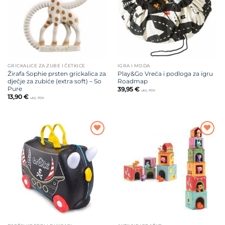
GRICKALICE ZA ZUBE I ČETKICE
IGRA I MODA
Žirafa Sophie prsten grickalica za
Play&Go Vreća i podloga za igru
dječje za zubiće (extra soft) – So
Roadmap
Pure
39,95
€
uklj. PDV
13,90
€
uklj. PDV
Dodajte
Dodajte
na listu
na listu
želja
želja