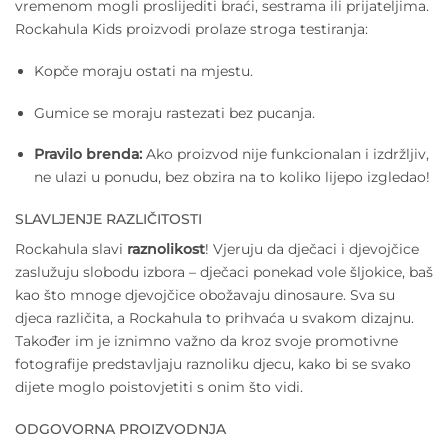
vremenom mogli proslijediti braći, sestrama ili prijateljima.
Rockahula Kids proizvodi prolaze stroga testiranja:
Kopče moraju ostati na mjestu.
Gumice se moraju rastezati bez pucanja.
Pravilo brenda:
Ako proizvod nije funkcionalan i izdržljiv,
ne ulazi u ponudu, bez obzira na to koliko lijepo izgledao!
SLAVLJENJE RAZLIČITOSTI
Rockahula slavi
raznolikost
! Vjeruju da dječaci i djevojčice
zaslužuju slobodu izbora – dječaci ponekad vole šljokice, baš
kao što mnoge djevojčice obožavaju dinosaure. Sva su
djeca različita, a Rockahula to prihvaća u svakom dizajnu.
Također im je iznimno važno da kroz svoje promotivne
fotografije predstavljaju raznoliku djecu, kako bi se svako
dijete moglo poistovjetiti s onim što vidi.
ODGOVORNA PROIZVODNJA