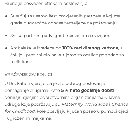
Brend je posvećen etičkom poslovanju:
Surađuju sa samo šest provjerenih partnera s kojima
grade dugoročne odnose temeljene na poštovanju.
Svi su partneri podvrgnuti neovisnim revizijama.
Ambalaža je izrađena od
100% recikliranog kartona
, a
čak je i prozirni dio na kutijama za ogrlice pogodan za
recikliranje.
VRAĆANJE ZAJEDNICI
U Rockahuli vjeruju da je dio dobrog poslovanja i
pomaganje drugima. Zato
5 % neto godišnje dobiti
doniraju dječjim dobrotvornim organizacijama. Glavne
udruge koje podržavaju su
Maternity Worldwide
i
Chance
for Childhood
, koje obavljaju ključan posao u pomoći djeci
i ugroženim majkama.