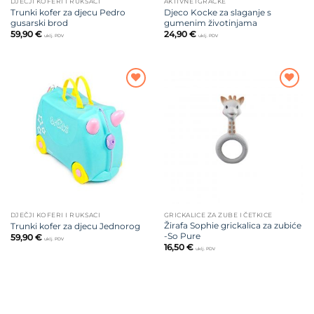
DJEČJI KOFERI I RUKSACI
AKTIVNE IGRAČKE
Trunki kofer za djecu Pedro
Djeco Kocke za slaganje s
gusarski brod
gumenim životinjama
59,90
€
24,90
€
uklj. PDV
uklj. PDV
Dodajte
Dodajte
na listu
na listu
želja
želja
DJEČJI KOFERI I RUKSACI
GRICKALICE ZA ZUBE I ČETKICE
Žirafa Sophie grickalica za zubiće
Trunki kofer za djecu Jednorog
-So Pure
59,90
€
uklj. PDV
16,50
€
uklj. PDV