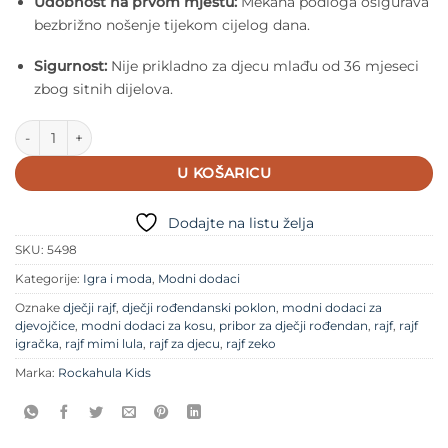
Udobnost na prvom mjestu:
Mekana podloga osigurava
bezbrižno nošenje tijekom cijelog dana.
Sigurnost:
Nije prikladno za djecu mlađu od 36 mjeseci
zbog sitnih dijelova.
Rockahula dječji rajf za kosu – Sparkle Velvet Knotted količina
U KOŠARICU
Dodajte na listu želja
SKU:
5498
Kategorije:
Igra i moda
,
Modni dodaci
Oznake
dječji rajf
,
dječji rođendanski poklon
,
modni dodaci za
djevojčice
,
modni dodaci za kosu
,
pribor za dječji rođendan
,
rajf
,
rajf
igračka
,
rajf mimi lula
,
rajf za djecu
,
rajf zeko
Marka:
Rockahula Kids