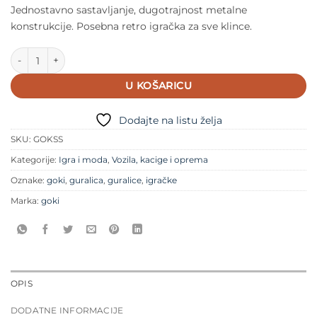
Jednostavno sastavljanje, dugotrajnost metalne
konstrukcije. Posebna retro igračka za sve klince.
Guralica za djecu Goki Srebrna strijela količina
U KOŠARICU
Dodajte na listu želja
SKU:
GOKSS
Kategorije:
Igra i moda
,
Vozila, kacige i oprema
Oznake:
goki
,
guralica
,
guralice
,
igračke
Marka:
goki
OPIS
DODATNE INFORMACIJE