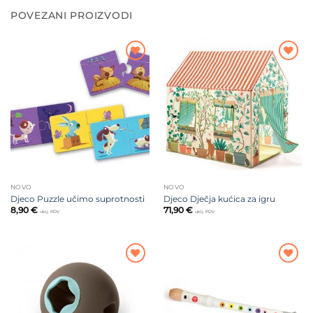
POVEZANI PROIZVODI
Dodajte
Dodajte
na listu
na listu
želja
želja
NOVO
NOVO
Djeco Puzzle učimo suprotnosti
Djeco Dječja kućica za igru
8,90
€
71,90
€
uklj. PDV
uklj. PDV
Dodajte
Dodajte
na listu
na listu
želja
želja