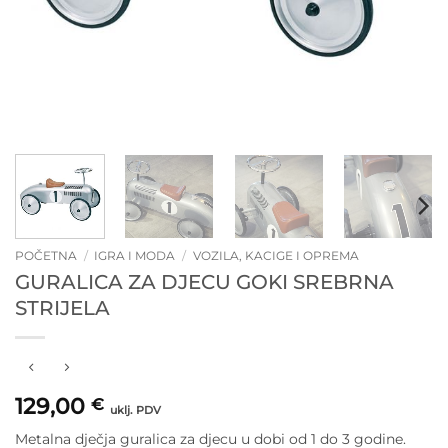
POČETNA
/
IGRA I MODA
/
VOZILA, KACIGE I OPREMA
GURALICA ZA DJECU GOKI SREBRNA
STRIJELA
129,00
€
uklj. PDV
Metalna dječja guralica za djecu u dobi od 1 do 3 godine.