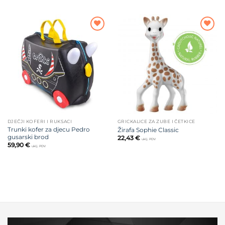
Dodajte
Dodajte
na listu
na listu
želja
želja
DJEČJI KOFERI I RUKSACI
GRICKALICE ZA ZUBE I ČETKICE
Trunki kofer za djecu Pedro
Žirafa Sophie Classic
gusarski brod
22,43
€
uklj. PDV
59,90
€
uklj. PDV