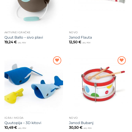
AKTIVNE IGRAČKE
NOVO
Quut Ballo – sivo plavi
Janod Flauta
19,24
€
12,50
€
uklj. PDV
uklj. PDV
Dodajte
Dodajte
na listu
na listu
želja
želja
IGRA I MODA
NOVO
Quutopija – 3D kitovi
Janod Bubanj
10,49
€
30,50
€
uklj. PDV
uklj. PDV