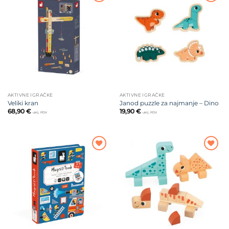
Dodajte
Dodajte
na listu
na listu
želja
želja
AKTIVNE IGRAČKE
AKTIVNE IGRAČKE
Veliki kran
Janod puzzle za najmanje – Dino
68,90
€
19,90
€
uklj. PDV
uklj. PDV
Dodajte
Dodajte
na listu
na listu
želja
želja