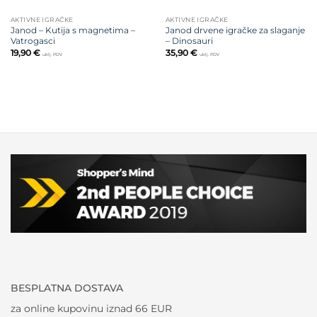
AKTIVNE IGRAČKE
AKTIVNE IGRAČKE
Janod – Kutija s magnetima –
Janod drvene igračke za slaganje
Vatrogasci
– Dinosauri
19,90
€
35,90
€
uklj. PDV
uklj. PDV
BESPLATNA DOSTAVA
za online kupovinu iznad 66 EUR