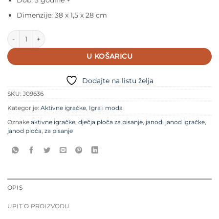
Dimenzije: 38 x 1,5 x 28 cm
Janod dječja ploča za pisanje količina
U KOŠARICU
Dodajte na listu želja
SKU:
J09636
Kategorije:
Aktivne igračke
,
Igra i moda
Oznake
aktivne igračke
,
dječja ploča za pisanje
,
janod
,
janod igračke
,
janod ploča
,
za pisanje
OPIS
UPIT O PROIZVODU