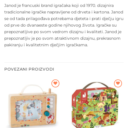
Janod je francuski brand igračaka koji od 1970. dizajnira
tradicionalne igračke napravljene od drveta i kartona. Janod
se od tada prilagođava potrebama djeteta i prati dječju igru
od prve do dvanaeste godine njihovog života. Igračke su
prepoznatljive po svom vedrom dizajnu i kvaliteti. Janod je
prepoznatljiv je po svom atraktivnom dizajnu, prekrasnom
pakiranju i kvalitetnim dječjim igračkama.
POVEZANI PROIZVODI
Dodajte
Dodajte
na listu
na listu
želja
želja