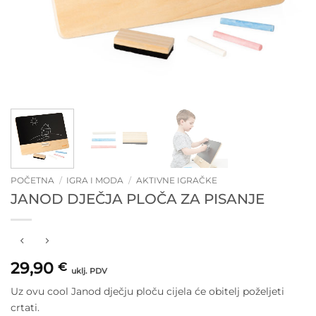
POČETNA
/
IGRA I MODA
/
AKTIVNE IGRAČKE
JANOD DJEČJA PLOČA ZA PISANJE
29,90
€
uklj. PDV
Uz ovu cool Janod dječju ploču cijela će obitelj poželjeti
crtati.