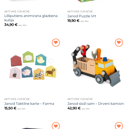
AKTIVNE IGRAČKE
AKTIVNE IGRAČKE
Lilliputiens animirana glazbena
Janod Puzzle Vrt
kutija
19,90
€
uklj. PDV
34,90
€
uklj. PDV
Dodajte
Dodajte
na listu
na listu
želja
želja
AKTIVNE IGRAČKE
AKTIVNE IGRAČKE
Janod Taktilne karte – Farma
Janod složi sam – Drveni kamion
15,50
€
42,90
€
uklj. PDV
uklj. PDV