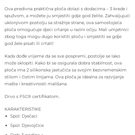
Ova predivna praktična ploča dolazi s dodacima – 3 krede i
spužvom, a možete ju smjestiti gdje god želite. Zahvaljujući
uklonjivom postolju sa stražnje strane, ova samostojeća
ploča omogućuje djeci crtanje u razini očiju. Mali umjetnici
zbog toga mogu dugo koristiti ploču i smjestiti se gdje
god žele pisati ili crtati!
Kada dođe vrijeme da se sve pospremi, postolje se lako
može sklopiti. Kako bi se osigurala dobra stabilnost, ova
ploča ima 2 silikonska jastučića sa svojim bezvremenskim
stilom i čistim linijama. Ova ploča je idealna za razvijanje
mašte i kreativnosti mališana.
Drvo s FSC® certifikatom.
KARAKTERISTIKE
Spol: Dječaci
Spol: Djevojčice
Dob: 3 godine +