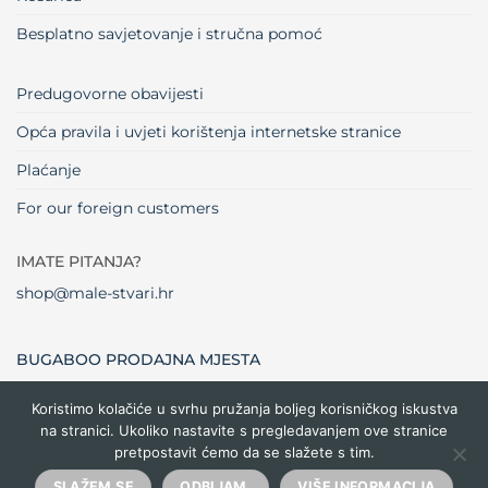
Besplatno savjetovanje i stručna pomoć
Predugovorne obavijesti
Opća pravila i uvjeti korištenja internetske stranice
Plaćanje
For our foreign customers
IMATE PITANJA?
shop@male-stvari.hr
BUGABOO PRODAJNA MJESTA
Koristimo kolačiće u svrhu pružanja boljeg korisničkog iskustva
na stranici. Ukoliko nastavite s pregledavanjem ove stranice
Visa
MasterCard
Maestro
Dinners
Credit
Cash
Bank
pretpostavit ćemo da se slažete s tim.
Club
Card
On
Trans
Delivery
Copyright 2026 ©
Male stvari
SLAŽEM SE
ODBIJAM.
VIŠE INFORMACIJA