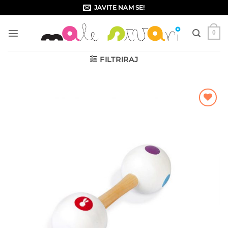
Skip
JAVITE NAM SE!
to
content
0
FILTRIRAJ
Dodajte
na listu
želja