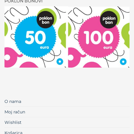
POKLON BONOVI
O nama
Moj račun
Wishlist
Košarica