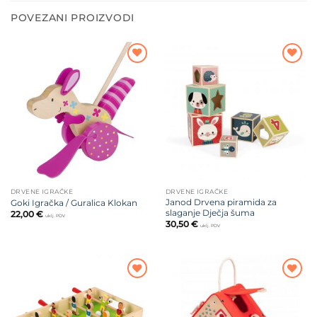
POVEZANI PROIZVODI
Dodajte
Dodajte
na listu
na listu
želja
želja
DRVENE IGRAČKE
DRVENE IGRAČKE
Janod Drvena piramida za
Goki Igračka / Guralica Klokan
slaganje Dječja šuma
22,00
€
uklj. PDV
30,50
€
uklj. PDV
Dodajte
Dodajte
na listu
na listu
želja
želja