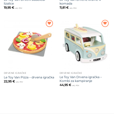
lizalice
komada
19,95
€
11,81
€
uklj. PDV
uklj. PDV
Dodajte
Dodajte
na listu
na listu
želja
želja
DRVENE IGRAČKE
DRVENE IGRAČKE
Le Toy Van Drvena igračka –
Le Toy Van Pizza – drvena igračka
Kombi za kampiranje
22,95
€
uklj. PDV
44,95
€
uklj. PDV