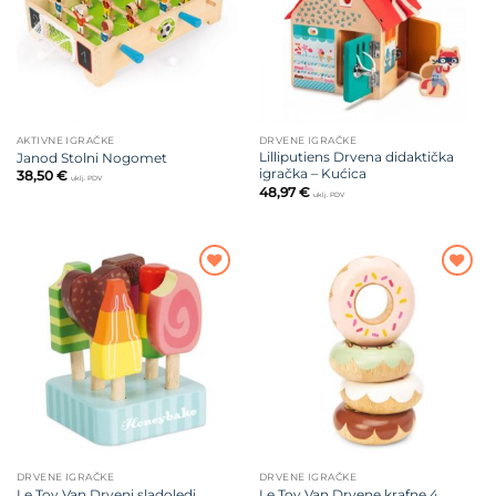
AKTIVNE IGRAČKE
DRVENE IGRAČKE
Lilliputiens Drvena didaktička
Janod Stolni Nogomet
igračka – Kućica
38,50
€
uklj. PDV
48,97
€
uklj. PDV
Dodajte
Dodajte
na listu
na listu
želja
želja
DRVENE IGRAČKE
DRVENE IGRAČKE
Le Toy Van Drveni sladoledi
Le Toy Van Drvene krafne 4