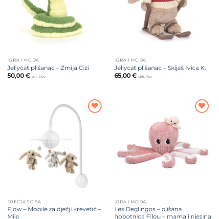
IGRA I MODA
IGRA I MODA
Jellycat plišanac – Zmija Cizi
Jellycat plišanac – Skijaš Ivica K.
50,00
€
65,00
€
uklj. PDV
uklj. PDV
Dodajte
Dodajte
na listu
na listu
želja
želja
DJEČJA SOBA
IGRA I MODA
Flow – Mobile za dječji krevetić –
Les Deglingos – plišana
Milo
hobotnica Filou – mama i njezina