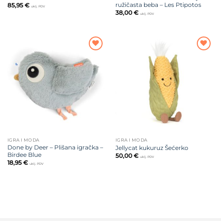
ružičasta beba – Les Ptipotos
85,95
€
uklj. PDV
38,00
€
uklj. PDV
Dodajte
Dodajte
na listu
na listu
želja
želja
IGRA I MODA
IGRA I MODA
Done by Deer – Plišana igračka –
Jellycat kukuruz Šećerko
Birdee Blue
50,00
€
uklj. PDV
18,95
€
uklj. PDV