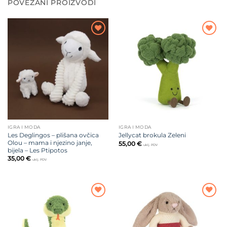
POVEZANI PROIZVODI
Dodajte
Dodajte
na listu
na listu
želja
želja
IGRA I MODA
IGRA I MODA
Les Deglingos – plišana ovčica
Jellycat brokula Zeleni
Olou – mama i njezino janje,
55,00
€
uklj. PDV
bijela – Les Ptipotos
35,00
€
uklj. PDV
Dodajte
Dodajte
na listu
na listu
želja
želja