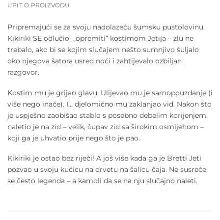
UPIT O PROIZVODU
Pripremajući se za svoju nadolazeću šumsku pustolovinu,
Kikiriki SE odlučio „opremiti” kostimom Jetija – zlu ne
trebalo, ako bi se kojim slučajem nešto sumnjivo šuljalo
oko njegova šatora usred noći i zahtijevalo ozbiljan
razgovor.
Kostim mu je grijao glavu. Ulijevao mu je samopouzdanje (i
više nego inače). I… djelomično mu zaklanjao vid. Nakon što
je uspješno zaobišao stablo s posebno debelim korijenjem,
naletio je na zid – velik, čupav zid sa širokim osmijehom –
koji ga je uhvatio prije nego što je pao.
Kikiriki je ostao bez riječi! A još više kada ga je Bretti Jeti
pozvao u svoju kućicu na drvetu na šalicu čaja. Ne susreće
se često legenda – a kamoli da se na nju slučajno naleti.