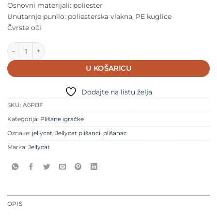
Osnovni materijali: poliester
Unutarnje punilo: poliesterska vlakna, PE kuglice
Čvrste oči
Jellycat kikiriki Yeti količina
U KOŠARICU
Dodajte na listu želja
SKU:
A6PBF
Kategorija:
Plišane igračke
Oznake:
jellycat
,
Jellycat plišanci
,
plišanac
Marka:
Jellycat
OPIS