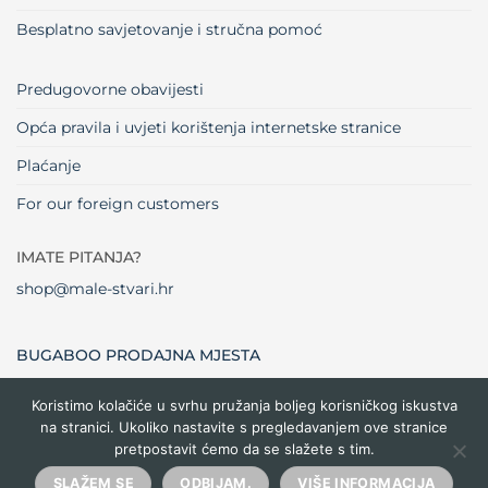
Besplatno savjetovanje i stručna pomoć
Predugovorne obavijesti
Opća pravila i uvjeti korištenja internetske stranice
Plaćanje
For our foreign customers
IMATE PITANJA?
shop@male-stvari.hr
BUGABOO PRODAJNA MJESTA
Koristimo kolačiće u svrhu pružanja boljeg korisničkog iskustva
na stranici. Ukoliko nastavite s pregledavanjem ove stranice
Visa
MasterCard
Maestro
Dinners
Credit
Cash
Bank
pretpostavit ćemo da se slažete s tim.
Club
Card
On
Trans
Delivery
Copyright 2026 ©
Male stvari
SLAŽEM SE
ODBIJAM.
VIŠE INFORMACIJA