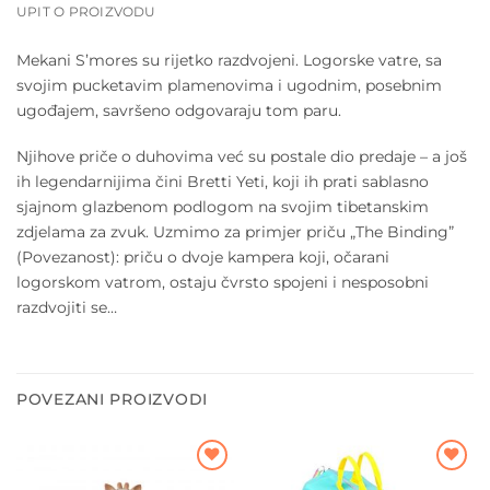
UPIT O PROIZVODU
Mekani S’mores su rijetko razdvojeni. Logorske vatre, sa
svojim pucketavim plamenovima i ugodnim, posebnim
ugođajem, savršeno odgovaraju tom paru.
Njihove priče o duhovima već su postale dio predaje – a još
ih legendarnijima čini Bretti Yeti, koji ih prati sablasno
sjajnom glazbenom podlogom na svojim tibetanskim
zdjelama za zvuk. Uzmimo za primjer priču „The Binding”
(Povezanost): priču o dvoje kampera koji, očarani
logorskom vatrom, ostaju čvrsto spojeni i nesposobni
razdvojiti se…
POVEZANI PROIZVODI
Dodajte
Dodajte