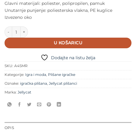
Glavni materijali: poliester, polipropilen, pamuk
Unutarnje punjenje: poliesterska vlakna, PE kuglice
Izvezeno oko
Jellycat S´Mores količina
U KOŠARICU
Dodajte na listu želja
SKU:
A4SMR
Kategorije:
Igra i moda
,
Plišane igračke
Oznake:
igračka plišana
,
Jellycat plišanci
Marka:
Jellycat
OPIS