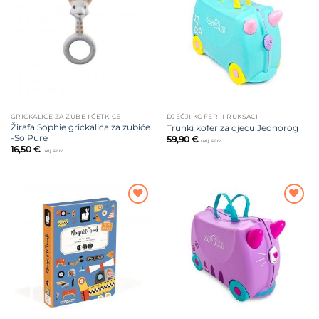
na listu
na listu
želja
želja
GRICKALICE ZA ZUBE I ČETKICE
DJEČJI KOFERI I RUKSACI
Žirafa Sophie grickalica za zubiće
Trunki kofer za djecu Jednorog
-So Pure
59,90
€
uklj. PDV
16,50
€
uklj. PDV
Dodajte
Dodajte
na listu
na listu
želja
želja