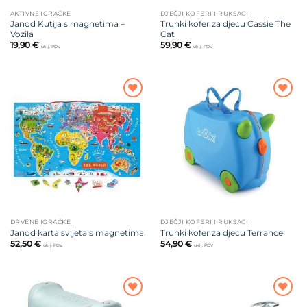
AKTIVNE IGRAČKE
DJEČJI KOFERI I RUKSACI
Janod Kutija s magnetima –
Trunki kofer za djecu Cassie The
Vozila
Cat
19,90
€
59,90
€
uklj. PDV
uklj. PDV
Dodajte
Dodajte
na listu
na listu
želja
želja
DRVENE IGRAČKE
DJEČJI KOFERI I RUKSACI
Janod karta svijeta s magnetima
Trunki kofer za djecu Terrance
52,50
€
54,90
€
uklj. PDV
uklj. PDV
Dodajte
Dodajte