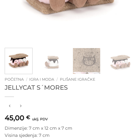
POČETNA
/
IGRA I MODA
/
PLIŠANE IGRAČKE
JELLYCAT S´MORES
45,00
€
uklj. PDV
Dimenzije: 7 cm x 12 cm x 7 cm
Visina sjedenja: 7 cm