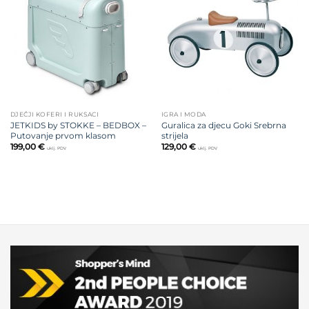
na listu
na listu
želja
želja
DJEČJI KOFERI I RUKSACI
IGRA I MODA
JETKIDS by STOKKE – BEDBOX –
Guralica za djecu Goki Srebrna
Putovanje prvom klasom
strijela
199,00
€
129,00
€
uklj. PDV
uklj. PDV